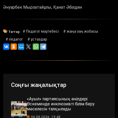
Әнуарбек Мырзатайұлы, Қанат Әбілдин
# Педагог мәртебесі
# жаңа заң жобасы
Тегтер:
# педагог
# ұстаздар
Соңғы жаңалықтар
«Ауыл» партиясының өкілдері
Өскеменде инклюзивті білім беру
мәселесін талқылады
06.08.2026, 19:48