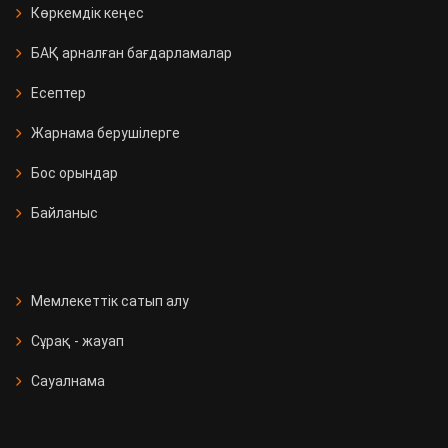
Көркемдік кеңес
БАҚ арналған бағдарламалар
Есептер
Жарнама берушілерге
Бос орындар
Байланыс
Мемлекеттік сатып алу
Сұрақ - жауап
Сауалнама