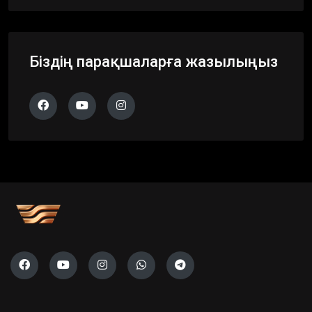
Біздің парақшаларға жазылыңыз