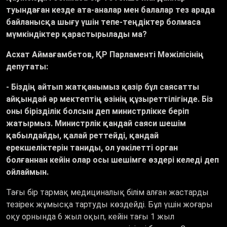
туындаған кезде ата-аналар мен балалар тез арада
байланысқа шығу үшін тепе-теңдіктер болмаса
мүмкіндіктер қарастырылады ма?
Асхат Аймағамбетов, ҚР Парламенті Мәжілісінің
депутаты:
- Біздің айтып жатқанымыз қазір бұл саясатты
айқындай әр мектептің өзінің құзыреттілігінде. Біз
оны бірізділік болсын деп министрлікке беріп
жатырмыз. Министрлік қандай саяси шешім
қабылдайды, қалай реттейді, қандай
ерекшеліктерін таниды, ол уәкілетті орган
болғаннан кейін олар осы шешімге өздері келеді деп
ойлаймын.
Тағы бір тармақ медициналық білім алған жастарды
тезірек жұмысқа тартуды көздейді. Бұл үшін жоғары
оқу орнында 6 жыл оқып, кейін тағы 1 жыл