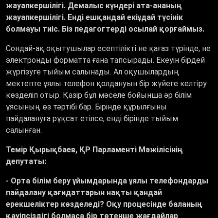
жауапкершілігі. Демалыс күндері ата-ананың
жауапкершілігі. Енді ешқандай екіұдай түсінік
болмауы тиіс. Біз педагогтерді осылай қорғаймыз.
Сондай-ақ оқытушылар есептілікті не қағаз түрінде, не
электронды форматта ғана тапсырады. Екеуін бірдей
жүргізуге тыйым салынады. Ал оқушылардың
мектепте ұялы телефон қолдануын бір жүйеге келтіру
көзделіп отыр. Қазір бұл мәселе бойынша әр білім
ұясының өз тәртібі бар. Бірінде құрылғыны
пайдалануға рұқсат етілсе, енді бірінде тыйым
салынған.
Темір Қырықбаев, ҚР Парламенті Мәжілісінің
депутаты:
-
Орта білім беру ұйымдарында ұялы телефондарды
пайдалану қағидаттарын нақты қандай
ерекшеліктер көзделеді? Оқу процесінде баланың
қауіпсіздігі болмаса бір төтенше жағдайлар