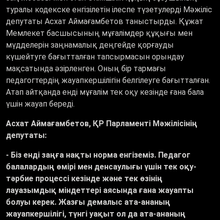
туралы кодекске енгізілетін ілеспе түзетулерді Мәжіліс
депутаты Асхат Аймағамбетов таныстырды. Құжат
Мемлекет басшысының мұғалімдер құқығы мен
мүдделерін заңнамалық деңгейде қорғауды
күшейтуге бағытталған тапсырмасын орындау
мақсатында әзірленген. Оның бір тармағы
педагогтердің жауапкершілігін белгілеуге бағытталған.
Атап айтқанда енді мұғалім тек оқу кезінде ғана бала
үшін жауап береді.
Асхат Аймағамбетов, ҚР Парламенті Мәжілісінің
депутаты:
- Біз енді заңға нақты норма енгіземіз. Педагог
балалардың өмірі мен денсаулығы үшін тек оқу-
тәрбие процессі кезінде және тек өзінің
лауазымдық міндеттері аясында ғана жауапты
болуы керек. Жазғы демалыс ата-ананың
жауапкершілігі, түнгі уақыт ол да ата-ананың