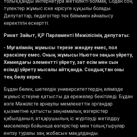
толыққанды интернатура жеткілікті болмақ. Содан соң
түлектер жұмыс іске кірісуге құқылы болады.
Депутаттар, педагогтер тек біліммен айналысу
керектігін ескертті.
Ринат Зайыт, ҚР Парламенті Мәжілісінің депутаты:
- Мұғалімнің жұмысы терезе жөндеу емес, пол
краскілеу емес. Оның жұмысы Ньютон заңын үйрету,
Химиядағы элементті үйрету, зат есім мен сын
есімді үйрету мысалы айтқанда. Сондықтан оны
тең бөлу керек.
Бұдан бөлек, шетелдік университеттердің елімізде
жұмыс істеуіне қатысты да ережелер бекітіледі. Бұдан
өзге Мәжілісте арнаулы мемлекеттік органдар
қызметіне қатысты заңнамалық өзгерістер
қабылданып, атқарушылық іс жүргізуді жетілдіру
мәселелері бойынша өзгерістер мен толықтырулар
енгізу туралы заң жобасын мақұлданды.