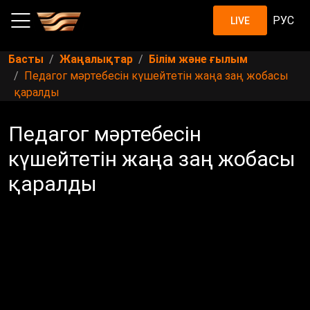
РУС
LIVE
Басты
Жаңалықтар
Білім және ғылым
Педагог мәртебесін күшейтетін жаңа заң жобасы
қаралды
Педагог мәртебесін
күшейтетін жаңа заң жобасы
қаралды