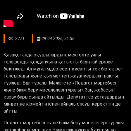
2771
29.04.2026, 21:36
Қазақстанда оқушылардың мектепте ұялы
телефонды қолдануына қатысты біріңғай ереже
бекітіледі. Ал мұғалімдер есеп-қисапты тек бір-ақ рет
тапсырады және қызметтегі жауапкершілігі нақты
түзіледі. Бұл туралы Мәжілісте «Педагог мәртебесі
және білім беру мәселелері туралы» Заң жобасын
қарау барысында айтылды. Депутаттар ұстаздардың
міндетіне кірмейтін іспен айналыспауы керектігін де
айтты.
Педагог мәртебесі және білім беру мәселелері туралы
заң жобасы мен оған Әкімшілік құқық бұзушылық