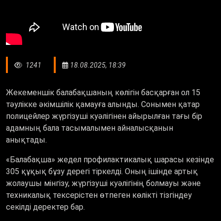
1241
18.08.2025, 18:39
Жекеменшік балабақшаның көлігін басқарған ол 15
тәулікке әкімшілік қамауға алынды. Сонымен қатар
полицейлер жүргізуші куәлігінен айырылған тағы бір
адамның бала тасымалымен айналысқанын
анықтады.
«
Балабақша
»
жедел профилактикалық шарасы кезінде
305 құқық бұзу дерегі тіркелді. Оның ішінде артық
жолаушы мінгізу, жүргізуші куәлігінің болмауы және
техникалық тексерістен өтпеген көлікті тізгіндеу
секілді деректер бар.