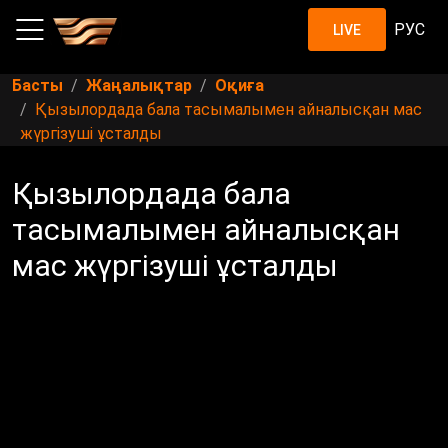
РУС
LIVE
Басты
Жаңалықтар
Оқиға
Қызылордада бала тасымалымен айналысқан мас
жүргізуші ұсталды
Қызылордада бала
тасымалымен айналысқан
мас жүргізуші ұсталды