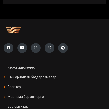
Көркемдік кеңес
БАҚ арналған бағдарламалар
Есептер
Жарнама берушілерге
Бос орындар