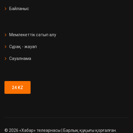
Байланыс
Мемлекеттік сатып алу
Сұрақ - жауап
Сауалнама
24.KZ
©
2026
«Хабар» телеарнасы | Барлық құқығы қорғалған.