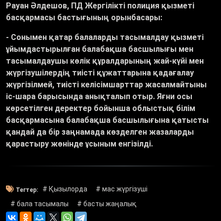
Рауан Әлдешов, ПД Жергілікті полиция қызметі
басқармасы бастығының орынбасары:
- Сонымен қатар балаларды тасымалдау қызметі
ұйымдастырылған балабақша басшылығы мен
тасымалдаушы көлік құралдарының жай-күйі мен
жүргізушілердің тиісті құжаттарына қадағалау
жүргізілмей, тиісті келісімшарттар жасалмайтыны
іс-шара барысында анықталып отыр. Яғни осы
көрсетілген деректер бойынша облыстық білім
басқармасына балабақша басшылығына қатысты
қандай да бір заңнамада көзделген жазаларды
қарастыру жөнінде ұсыным енгізілді.
# Қызылорда
# мас жүргізуші
Тегтер:
# бала тасымалы
# басты жаңалық