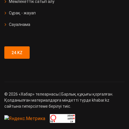
Мемлекеттік сатып алу
Сұрақ - жауап
Сауалнама
24.KZ
©
2026
«Хабар» телеарнасы | Барлық құқығы қорғалған.
Қолданылған материалдарға міндетті түрде khabar.kz
сайтына гиперсілтеме берілуі тиіс.