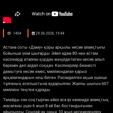
1404
29.06.2026, 19:44
Астана соты «Даму» қоры арқылы несие алаяқтығы
бойынша үкім шығарды. Әйел адам 80-нен астам
кәсіпкерді аталған қордан жеңілдетілген несие алып
беремін деп алдап соққан. Кәсіпкерлер бизнесті
дамытуға несие емес, миллиондаған қарыз
арқалағандарын кеш білген. Рәсімделген ақша үшінші
тұлғаның есепшотына аударылған. Жалпы шығын 607
миллион теңгені құрады.
Талайды сан соқтырған әйел аса ірі көлемде алаяқтық
жасағаны үшін 6 жыл 8 ай бас бостандығынан
айырылды. Сондай-ақ оның 10 жыл несеиелендіру