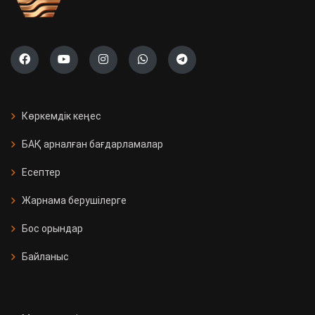
Көркемдік кеңес
БАҚ арналған бағдарламалар
Есептер
Жарнама берушілерге
Бос орындар
Байланыс