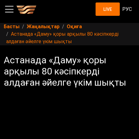
РУС
LIVE
Басты
Жаңалықтар
Оқиға
Астанада «Даму» қоры арқылы 80 кәсіпкерді
алдаған әйелге үкім шықты
Астанада «Даму» қоры
арқылы 80 кәсіпкерді
алдаған әйелге үкім шықты