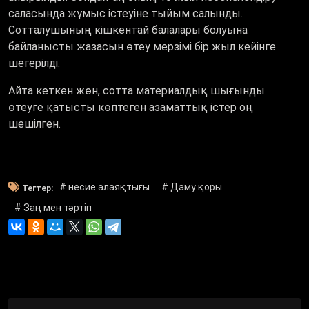
саласында жұмыс істеуіне тыйым салынды.
Сотталушының кішкентай балалары болуына
байланысты жазасын өтеу мерзімі бір жыл кейінге
шегерілді.
Айта кеткен жөн, сотта материалдық шығынды
өтеуге қатысты көптеген азаматтық істер оң
шешілген.
# несие алаяқтығы
# Даму қоры
Тегтер:
# Заң мен тәртіп