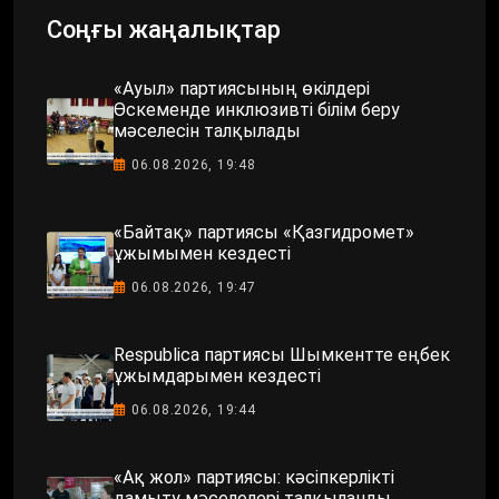
Соңғы жаңалықтар
«Ауыл» партиясының өкілдері
Өскеменде инклюзивті білім беру
мәселесін талқылады
06.08.2026, 19:48
«Байтақ» партиясы «Қазгидромет»
ұжымымен кездесті
06.08.2026, 19:47
Respublica партиясы Шымкентте еңбек
ұжымдарымен кездесті
06.08.2026, 19:44
«Ақ жол» партиясы: кәсіпкерлікті
дамыту мәселелері талқыланды