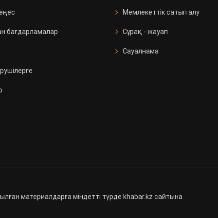
кеңес
Мемлекеттік сатып алу
ан бағдарламалар
Сұрақ - жауап
Сауалнама
рушілерге
р
ылған материалдарға міндетті түрде khabar.kz сайтына