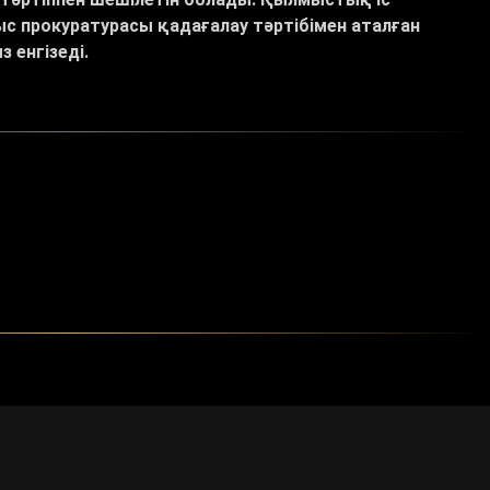
ыс прокуратурасы қадағалау тәртібімен аталған
з енгізеді.