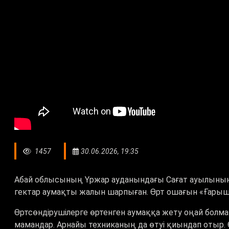
1457
30.06.2026, 19:35
Абай облысының Үржар ауданындағы Сағат ауылының
гектар аумақты жалын шарпыған. Өрт ошағын «Ғарыш
Өртсөндірушілерге өртенген аумаққа жету оңай болмай
мамандар. Арнайы техниканың да өтуі қиындап отыр. Ө