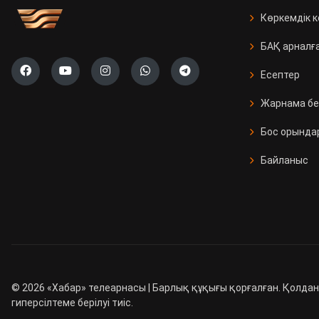
Көркемдік 
БАҚ арналғ
Есептер
Жарнама бе
Бос орында
Байланыс
©
2026
«Хабар» телеарнасы | Барлық құқығы қорғалған. Қолдан
гиперсілтеме берілуі тиіс.