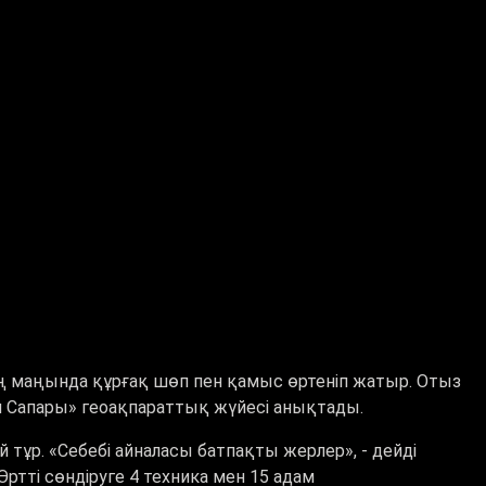
 маңында құрғақ шөп пен қамыс өртеніп жатыр. Отыз
 Сапары» геоақпараттық жүйесі анықтады.
 тұр. «Себебі айналасы батпақты жерлер», - дейді
ртті сөндіруге 4 техника мен 15 адам