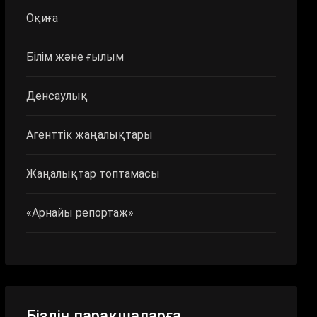
Оқиға
Білім және ғылым
Денсаулық
Агенттік жаңалықтары
Жаңалықтар топтамасы
«Арнайы репортаж»
Біздің парақшаларға