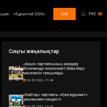
уция
«Құрылтай 2026»
РУС
LIVE
Соңғы жаңалықтар
«Ауыл» партиясының өкілдері
Өскеменде инклюзивті білім беру
мәселесін талқылады
06.08.2026, 19:48
«Байтақ» партиясы «Қазгидромет»
ұжымымен кездесті
06.08.2026, 19:47