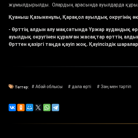
жұмылдырылды. Олардың арасында ауылдарда құрыл
Қуаныш Қазыкенұлы, Қарақол ауылдық округінің әкі
- Өрттің алдын алу мақсатында Үржар аудандық ө
ауылдық округінен құралған жасақтар өрттің алды
Өрттен қазіргі таңда қауіп жоқ. Қауіпсіздік шара
# Абай облысы
# дала өрті
# Заң мен тәртіп
Тегтер: