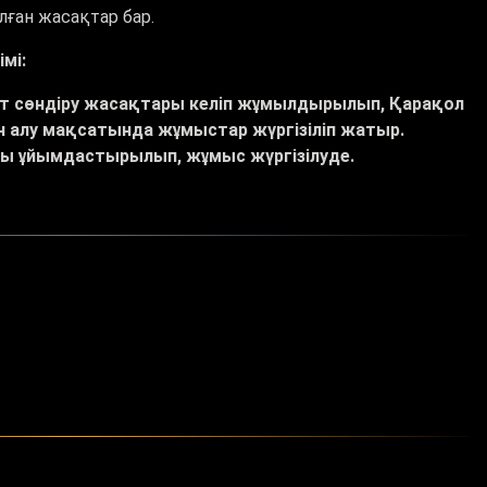
ған жасақтар бар.
мі:
рт сөндіру жасақтары келіп жұмылдырылып, Қарақол
н алу мақсатында жұмыстар жүргізіліп жатыр.
лары ұйымдастырылып, жұмыс жүргізілуде.