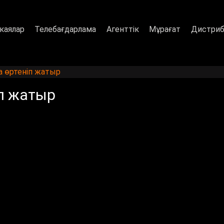
каялар
Телебағдарлама
Агенттік
Мұрағат
Дистриб
а өртеніп жатыр
п жатыр