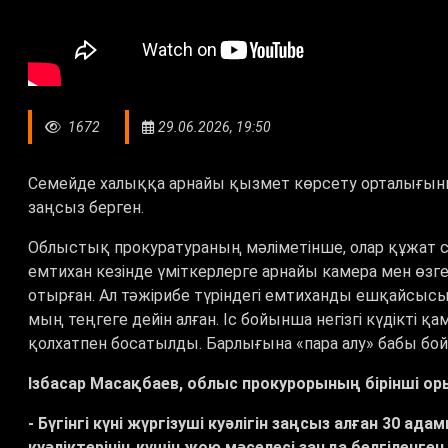
1672
29.06.2026, 19:50
Семейде халыққа арнайы қызмет көрсету орталығының 
заңсыз берген.
Облыстық прокуратураның мәліметінше, олар құжат са
емтихан кезінде үміткерлерге арнайы камера мен өзге
отырған. Ал тәжірибе түріндегі емтиханды ешқайсыс
мың теңгеге дейін алған. Іс бойынша негізгі күдікті қ
қолхатпен босатылды. Барлығына
«
пара алу
»
бабы бо
Ізбасар Масақбаев, облыс прокурорының бірінші о
- Бүгінгі күні жүргізуші куәлігін заңсыз алған 30 а
куәліктерінің күшін жою мәселесі заңда белгіленге