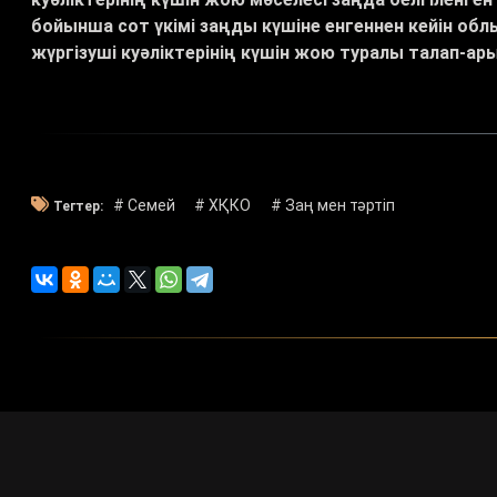
бойынша сот үкімі заңды күшіне енгеннен кейін обл
жүргізуші куәліктерінің күшін жою туралы талап-ары
# Семей
# ХҚКО
# Заң мен тәртіп
Тегтер: