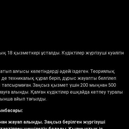
18 қызметкері ұсталды. Күдіктілер жүргізуші куәлігін
тып алғысы келетіндерді әдейі іздеген. Теориялық
 де техникалық құрал беріп, дұрыс жауапты белгілеп
ы тапсырмаған. Заңсыз қызмет үшін 200 мыңнан 500
амауға алынды. Қалған күдіктілер ешқайда кетпеу туралы
йынша айып тағылды.
рынбасары:
дамнан жауап алынды. Заңсыз берілген жүргізуші
н тәртіппен шешілетін болады. Қылмыстық іс