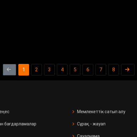
1
2
3
4
5
6
7
8
кеңес
Мемлекеттік сатып алу
ан бағдарламалар
Сұрақ - жауап
Сауалнама