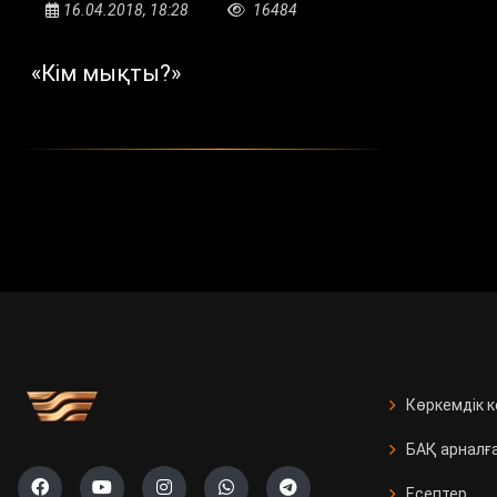
16.04.2018, 18:28
16484
«Кім мықты?»
Көркемдік 
БАҚ арналғ
Есептер