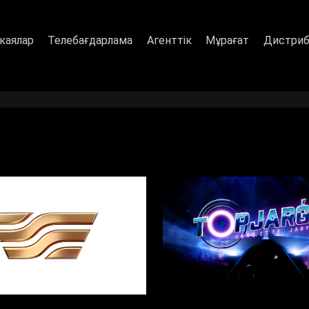
каялар
Телебағдарлама
Агенттік
Мұрағат
Дистриб