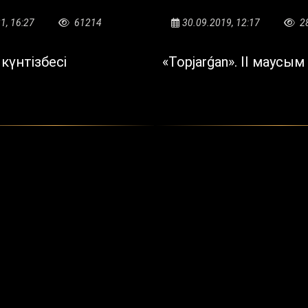
1, 16:27
61214
30.09.2019, 12:17
2
күнтізбесі
«Topjarǵan». II маусым