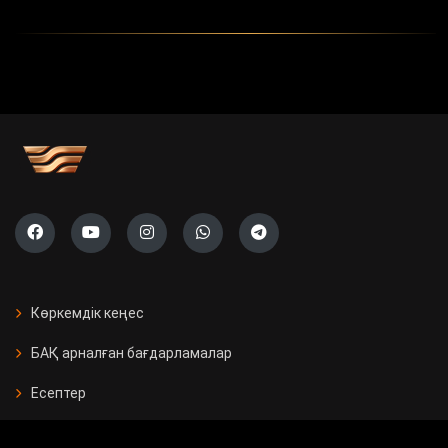
Көркемдік кеңес
БАҚ арналған бағдарламалар
Есептер
Жарнама берушілерге