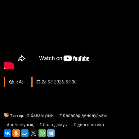
543
28.03.2026, 09:30
# балам үшін
# балалар денсаулығы
Тегтер:
# денсаулық
# бала дамуы
# диагностика