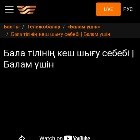
РУС
LIVE
Басты
Тележобалар
«Балам үшін»
Бала тілінің кеш шығу себебі | Балам үшін
Бала тілінің кеш шығу себебі |
Балам үшін