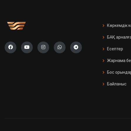
Көркемдік 
БАҚ арналғ
Есептер
Жарнама бе
Бос орында
Байланыс