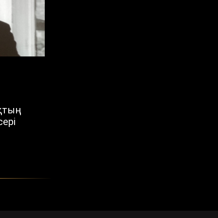
қтың
сері