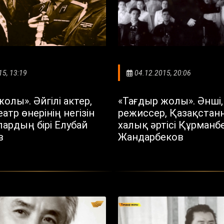
15, 13:19
04.12.2015, 20:06
олы». Әйгілі актер,
«Тағдыр жолы». Әнші, 
атр өнерінің негізін
режиссер, Қазақстан
ардың бірі Елубай
халық әртісі Құрманб
в
Жандарбеков