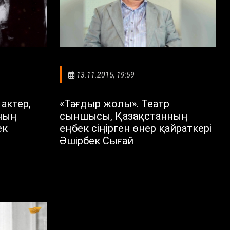
13.11.2015, 19:59
актер,
«Тағдыр жолы». Театр
ның
сыншысы, Қазақстанның
ек
еңбек сіңірген өнер қайраткері
Әшірбек Сығай