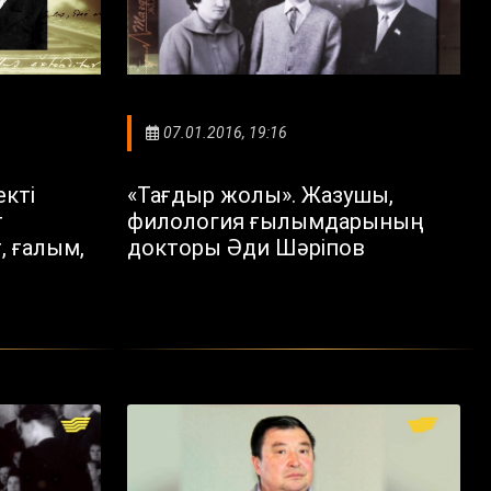
07.01.2016, 19:16
екті
«Тағдыр жолы». Жазушы,
т
филология ғылымдарының
, ғалым,
докторы Әди Шәріпов