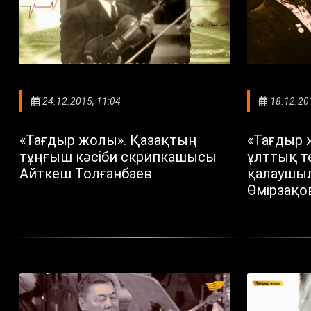
24.12.2015, 11:04
18.12.20
«Тағдыр жолы». Қазақтың
«Тағдыр ж
тұңғыш кәсіби скрипкашысы
ұлттық те
Айткеш Толғанбаев
қалаушыл
Өмірзақо