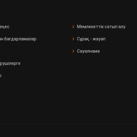
кеңес
Мемлекеттік сатып алу
ан бағдарламалар
Сұрақ - жауап
Сауалнама
рушілерге
р