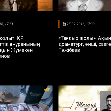
16, 17:51
25.02.2016, 17:30
жолы». ҚР
«Тағдыр жолы». Ақын
ттік әнұранының
драматург, әнші, сазге
ақын Жұмекен
Тәжібаев
енов