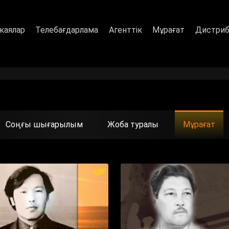
каялар
Телебағдарлама
Агенттік
Мұрағат
Дистриб
Соңғы шығарылым
Жоба туралы
Мұрағат