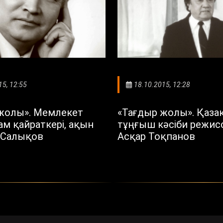
15, 12:55
18.10.2015, 12:28
жолы». Мемлекет
«Тағдыр жолы». Қаза
ам қайраткері, ақын
тұңғыш кәсіби режис
 Салықов
Асқар Тоқпанов