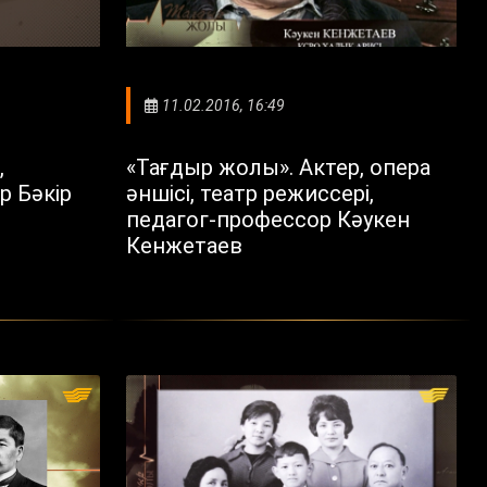
11.02.2016, 16:49
,
«Тағдыр жолы». Актер, опера
р Бәкір
әншісі, театр режиссері,
педагог-профессор Кәукен
Кенжетаев