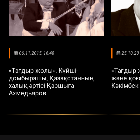
06.11.2015, 16:48
25.10.20
«Тағдыр жолы». Күйші-
«Тағдыр 
домбырашы, Қазақстанның
және қоғ
халық әртісі Қаршыға
Кәкімбек
Ахмедьяров