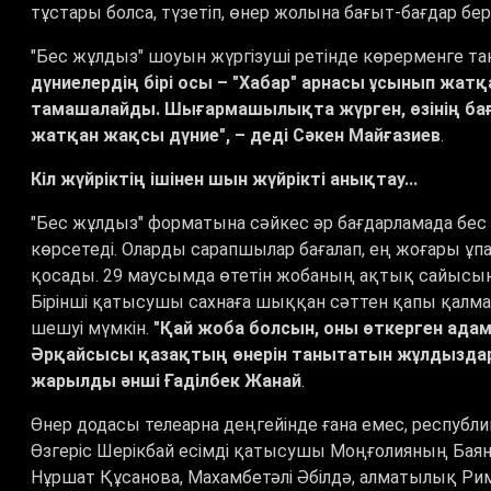
тұстары болса, түзетіп, өнер жолына бағыт-бағдар бере
"Бес жұлдыз" шоуын жүргізуші ретінде көрерменге та
дүниелердің бірі осы – "Хабар" арнасы ұсынып жатқ
тамашалайды. Шығармашылықта жүрген, өзінің бағ
жатқан жақсы дүние", – деді Сәкен Майғазиев
.
Кіл жүйріктің ішінен шын жүйрікті анықтау...
"Бес жұлдыз" форматына сәйкес әр бағдарламада бес 
көрсетеді. Оларды сарапшылар бағалап, ең жоғары ұп
қосады. 29 маусымда өтетін жобаның ақтық сайысынд
Бірінші қатысушы сахнаға шыққан сәттен қапы қалмаң
шешуі мүмкін.
"Қай жоба болсын, оны өткерген адам
Әрқайсысы қазақтың өнерін танытатын жұлдыздар бо
жарылды әнші Ғаділбек Жанай
.
Өнер додасы телеарна деңгейінде ғана емес, респуб
Өзгеріс Шерікбай есімді қатысушы Моңғолияның Баян
Нұршат Құсанова, Махамбетәлі Әбілдә, алматылық Ри