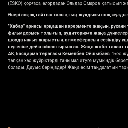
(ESKO) қорғаса, елордадан Эльдар Омаров қатысып ж
Өнері асқақтайтын халықтың жұлдызы шоқжұлдыз
"Хабар" арнасы әрқашан көрерменге жақын, рухани т
фильмдермен толығып, аудиторияға жаңа дүниелер
шоуда нағыз жарыстың атмосферасын сезіндіру үші
шүгесіне дейін ойластырылған. Жаңа жоба таланттар
АҚ Басқарма төрағасы Кемелбек Ойшыбаев
. "Бес 
тапқан хас жүйріктерді танымал етуге мүмкіндік берет
болады. Дауыс беріңіздер! Жаңа есім таңдалатын тари