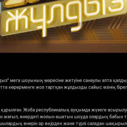
лдыз" мега шоуының мәресіне жетуіне санаулы апта қалды
атта көрерменге жол тартқан жұлдызды сайыс өзінің бірег
а құрылған. Жоба республикалық ауқымда жүзеге асырылу
жағып, өнердегі жолын ашатын шоуда олардың бабын табат
сушылардың өнерін әр өңірден және түрлі саладан шақыры