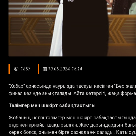
1857
10.06.2024, 15:14
"Хабар" арнасында наурызда тұсауы кесілген "Бес жұ
финал кезінде анықталады. Айта кетерлігі, жаңа форм
Тәлімгер мен шәкірт сабақтастығы
Жобаның негізі тәлімгер мен шәкірт сабақтастығынд
өңірінен арнайы шақырылған. Жас дарындардың бағын 
керек болса, онымен бірге сахнада ән салады. Қаты