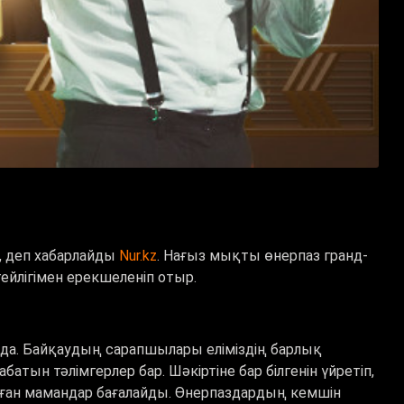
, деп хабарлайды
Nur.kz
. Нағыз мықты өнерпаз гранд-
ейлігімен ерекшеленіп отыр.
да. Байқаудың сарапшылары еліміздің барлық
ын тәлімгерлер бар. Шәкіртіне бар білгенін үйретіп,
лған мамандар бағалайды. Өнерпаздардың кемшін