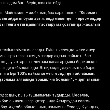
з адам баға беріп, жол сілтейді.
әкен Майғазиев – жобаның бас сарапшысы.
"Керемет
шалғайдағы бүкіл ауыл, елді мекендегі көрермендер
рды тұлға етіп қалыптастыру мақсатында жасалып
тәлімгерімен ән салды. Екінші кезеңде жеке өнер
мнан іріктелген жеңімпаздар ақтық сайыста бас
 өз дауыстарын телеграм канал арқылы бере алады.
зінде қабылданады. Яғни, сіздің дауысыңыз бәрін
ынға бұл 100% пайыз көмектеседі деп ойлаймын.
арлама алғашқы трамплині болсын" , – деп ағынан
ерпаздардың қызығушылығын тудырды. Мәселен,
ар бақ сынаушылар қатарында Атыраудан келген
іт бар. Ақтөбе облысының намысын Ескелді Қуандық