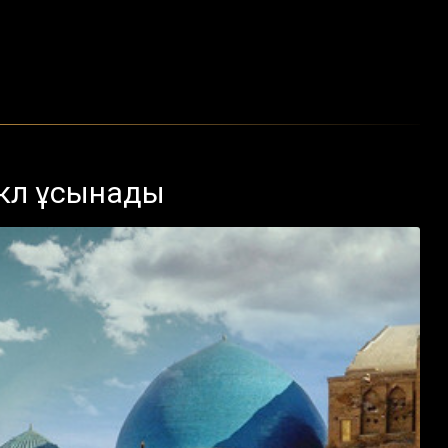
икл ұсынады