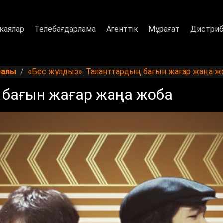
каялар
Телебағдарлама
Агенттік
Мұрағат
Дистриб
ралы
«Бес жұлдыз». Таланттардың бағын жағар жаңа ж
 бағын жағар жаңа жоба