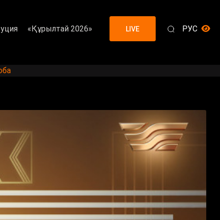
уция
«Құрылтай 2026»
РУС
LIVE
оба