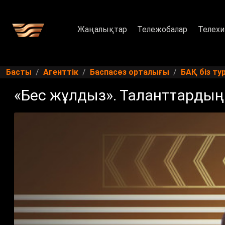
Жаңалықтар
Тележобалар
Телехи
Басты
Агенттік
Баспасөз орталығы
БАҚ біз ту
«Бес жұлдыз». Таланттардың