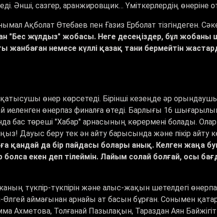
ді. Әнші, сазгер, аранжировщик… Үміткерлердің өнеріне оты
нымал Ақболат Өтебаев пен Ғазиз Ерболат тізгіндеген. С
ан "Бес жұлдыз" жобасы. Неге десеңіздер, бұл жобаны 
ы жанбаған немесе күллі қазақ тани бермейтін жаста
қатысушы өнер көрсетеді. Бірінші кезеңде әр орындаушы 
ай иеленген өнерпаз финалға өтеді. Барлығы 16 шығарылы
а бас төреші "Хабар" арнасының көрермені болады. Олар
ыз! Дауыс беру тек ән айту барысында және пікір айту ке
ға қандай да бір пайдасы болары анық. Келген жаңа бу
лса екен деп тілеймін. Лайым солай болғай, осы бағд
ликаның түкпір-түкпірін және алыс-жақын шетелдегі өн
-Өлгей аймағынан арнайы ат басын бұрған. Сонымен қат
мма Ахметова, Толғанай Пазылақын, Тараздан Аян Байжіг