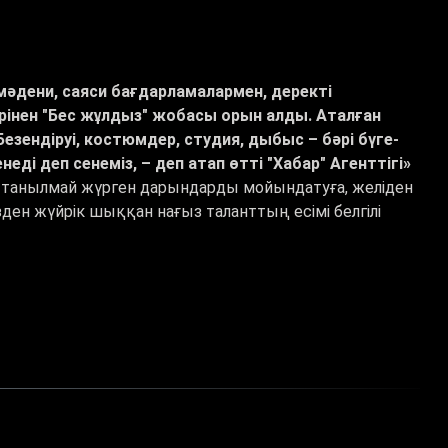
мәдени, саяси бағдарламалармен, деректі
інен "Бес жұлдыз" жобасы орын алды. Аталған
ендіруі, костюмдер, студия, дыбыс – бәрі бүге-
і деп сенеміз, – деп атап өтті "Хабар" Агенттігі»
ағы танылмай жүрген дарындарды мойындатуға, желіден
зден жүйрік шыққан нағыз таланттың есімі белгілі