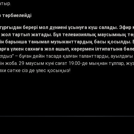
атыр.
 тәрбиелейді
ұрғыдан берері мол дүниені ұсынуға күш салады. Эфир 
 жол тартып жатады. Бұл телевизиялық маусымның төр
н барынша танымал музыканттардың басы қосылды. Без
ға үлкен сахнаға жол ашып, көрермен ілтипатына бөленед
жұлдыз" – бұған дейін тасада қалған таланттарды, ауылд
ін жоба. 29 маусым күні сағат 19.00-де мыңнан тұлпар, жү
хи сәтке сіз де үлес қосыңыз!