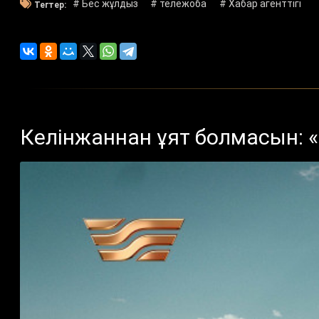
# Бес жұлдыз
# тележоба
# Хабар агенттігі
Тегтер:
Келінжаннан ұят болмасын: 