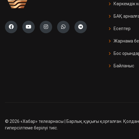
Көркемдік 
БАҚ арналғ
Есептер
Жарнама бе
Бос орында
Байланыс
©
2026
«Хабар» телеарнасы | Барлық құқығы қорғалған. Қолдан
гиперсілтеме берілуі тиіс.