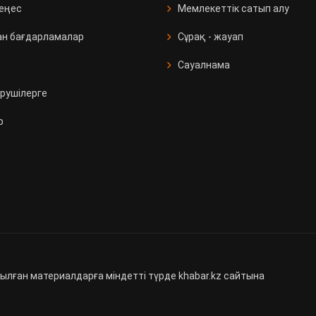
кеңес
Мемлекеттік сатып алу
ан бағдарламалар
Сұрақ - жауап
Сауалнама
рушілерге
р
ылған материалдарға міндетті түрде khabar.kz сайтына