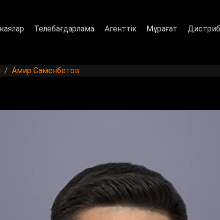
каялар
Телебағдарлама
Агенттік
Мұрағат
Дистриб
і
Амир Саменбетов