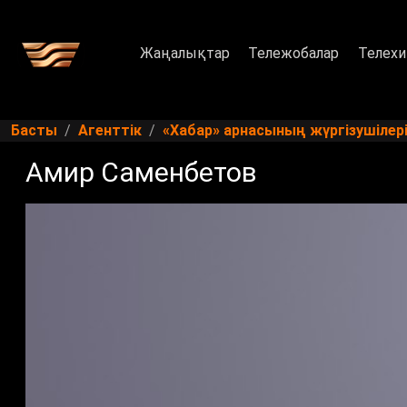
Жаңалықтар
Тележобалар
Телехи
Басты
Агенттік
«Хабар» арнасының жүргізушілер
Амир Саменбетов