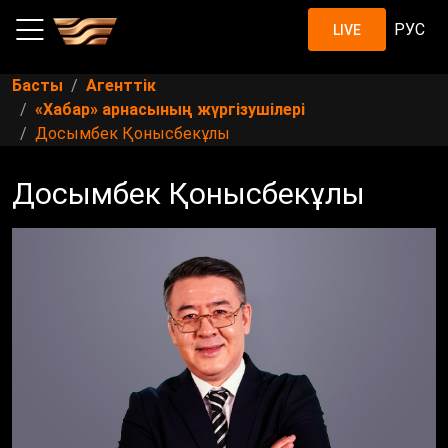
РУС
LIVE
Басты
Агенттік
«Хабар» арнасының жүргізушілері
Досымбек Қонысбекұлы
Досымбек Қонысбекұлы