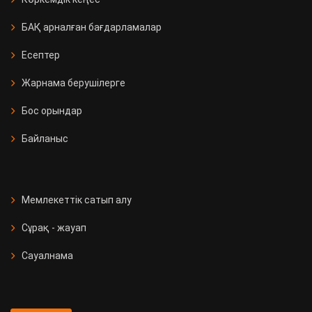
БАҚ арналған бағдарламалар
Есептер
Жарнама берушілерге
Бос орындар
Байланыс
Мемлекеттік сатып алу
Сұрақ - жауап
Сауалнама