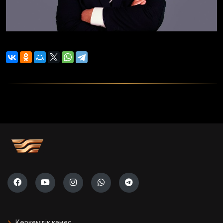
Көркемдік кеңес