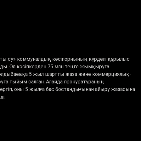
ты су» коммуналдық кәсіпорнының күрделі құрылыс
ды. Ол кәсіпкерден 75 млн теңге жымқыруға
 Жолдыбаевқа 5 жыл шартты жаза және коммерциялық-
ға тыйым салған. Алайда прокуратураның
гертіп, оны 5 жылға бас бостандығынан айыру жазасына
ді.
ы
# «Алматы су» коммуналдық кәсіпорны