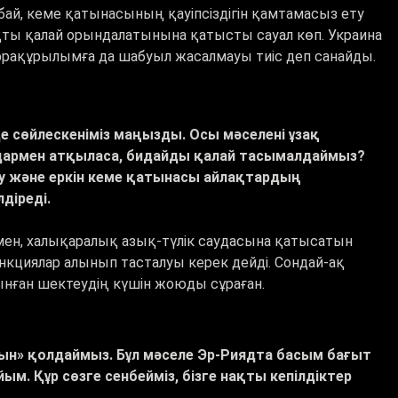
нбай, кеме қатынасының қауіпсіздігін қамтамасыз ету
ақты қалай орындалатынына қатысты сауал көп. Украина
фрақұрылымға да шабуыл жасалмауы тиіс деп санайды.
 сөйлескеніміз маңызды. Осы мәселені ұзақ
дармен атқыласа, бидайды қалай тасымалдаймыз?
у және еркін кеме қатынасы айлақтардың
діреді.
мен, халықаралық азық-түлік саудасына қатысатын
кциялар алынып тасталуы керек дейді. Сондай-ақ
нған шектеудің күшін жоюды сұраған.
асын» қолдаймыз. Бұл мәселе Эр-Риядта басым бағыт
м. Құр сөзге сенбейміз, бізге нақты кепілдіктер