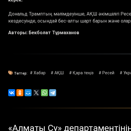
Дональд Трамптың мәлімдеуінше, АҚШ әкімшілігі Рес
кездесуінде, осындай бес-алты шарт барын және ол
Авторы: Бекболат Тұрмаханов
# Хабар
# АҚШ
# Қара теңіз
# Ресей
# Укр
Тегтер:
«Алматы Су» департаментін