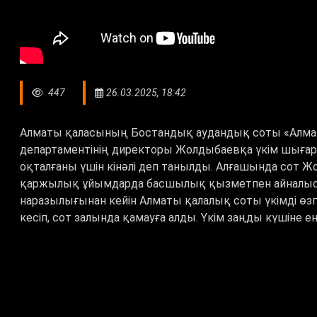
447
26.03.2025, 18:42
Алматы қаласының Бостандық аудандық соты «Алма
департаментінің директоры Жолдыбаевқа үкім шығар
оқталғаны үшін кінәлі деп танылды. Алғашында сот
қаржылық ұйымдарда басшылық қызметпен айналысу
наразылығынан кейін Алматы қалалық соты үкімді өз
кесіп, сот залында қамауға алды. Үкім заңды күшіне ен
# Хабар
# Алматы
# Бостандық аудандық сот
Тегтер: