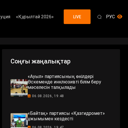
уция
«Құрылтай 2026»
РУС
LIVE
Соңғы жаңалықтар
«Ауыл» партиясының өкілдері
Өскеменде инклюзивті білім беру
мәселесін талқылады
06.08.2026, 19:48
«Байтақ» партиясы «Қазгидромет»
ұжымымен кездесті
06.08.2026, 19:47