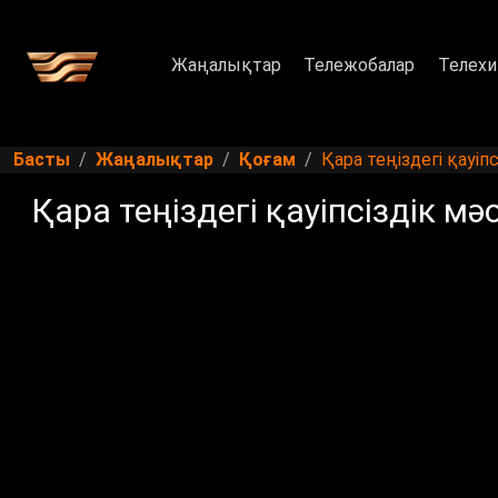
Жаңалықтар
Тележобалар
Телехи
Басты
Жаңалықтар
Қоғам
Қара теңіздегі қауіп
Қара теңіздегі қауіпсіздік мә