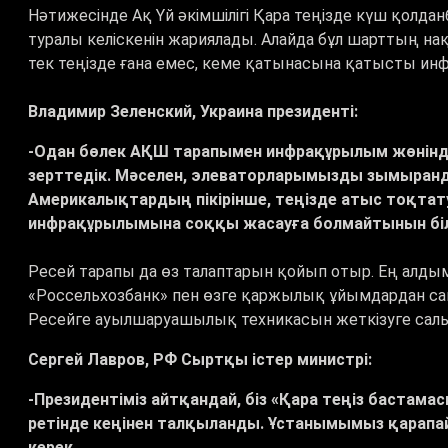
Нәтижесінде Ақ Үй әкімшілігі Қара теңізде күш қолда
туралы келіскенін жариялады. Алайда бұл шарттың н
тек теңізде ғана емес, кеме қатынасына қатысты ин
Владимир Зеленский, Украина президенті:
-Одан бөлек АҚШ тарапымен инфрақұрылым жөнінде
зерттедік. Мәселен, элеваторларымызды зымыран
Америкалықтардың пікірінше, теңізде атыс тоқтат
инфрақұрылымына соққы жасауға болмайтынын біл
Ресей тарапы да өз талаптарын қойып отыр. Ең алды
«
Россельхозбанк
»
пен өзге қаржылық ұйымдардан сан
Ресейге ауылшаруашылық техникасын жеткізуге салы
Сергей Лавров, РФ Сыртқы істер министрі:
-Президентіміз айтқандай, біз «Қара теңіз бастам
ретінде кеңінен талқыланды. Ұстанымымыз қарапайы
керек.