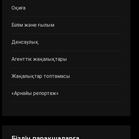
Оқиға
Білім және ғылым
Денсаулық
Агенттік жаңалықтары
Жаңалықтар топтамасы
«Арнайы репортаж»
Біздің парақшаларға