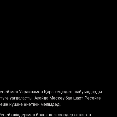
есей мен Украинамен Қара теңіздегі шабуылдарды
туге уағдаласты. Алайда Мәскеу бұл шарт Ресейге
ейін күшіне енетінін мәлімдеді.
сей өкілдерімен бөлек келіссөздер өткізген.