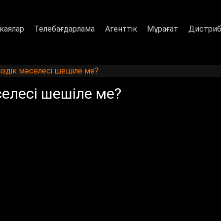
каялар
Телебағдарлама
Агенттік
Мұрағат
Дистриб
сіздік мәселесі шешіле ме?
селесі шешіле ме?