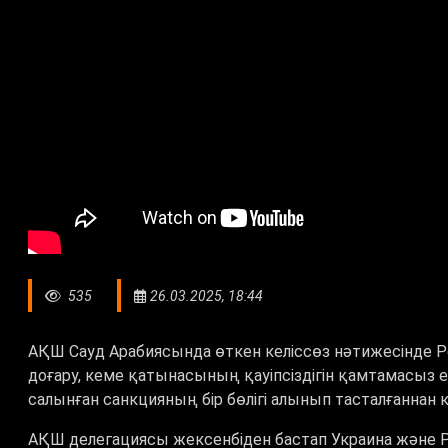
535
26.03.2025, 18:44
АҚШ Сауд Арабиясында өткен келіссөз нәтижесінде Р
доғару, кеме қатынасының қауіпсіздігін қамтамасыз е
салынған санкцияның бір бөлігі алынып тасталғаннан к
АҚШ делегациясы жексенбіден бастап Украина және Ре