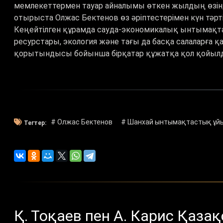
мемлекеттермен тауар айналымы өткен жылдың өзінд
отырыста Олжас Бектенов өз әріптестерімен күн тәрті
Кеңейтілген құрамда сауда-экономикалық ынтымақтас
ресурстары, экология және тағы да басқа салаларға
қорытындысы бойынша бірқатар құжатқа қол қойыл
# Олжас Бектенов
# Шанхай ынтымақтастық ұй
Тегтер:
Қ. Тоқаев пен А. Карис Қаза