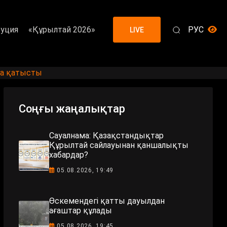
уция
«Құрылтай 2026»
РУС
LIVE
на қатысты
Соңғы жаңалықтар
Сауалнама: Қазақстандықтар
Құрылтай сайлауынан қаншалықты
хабардар?
05.08.2026, 19:49
Өскемендегі қатты дауылдан
ағаштар құлады
05.08.2026, 19:45