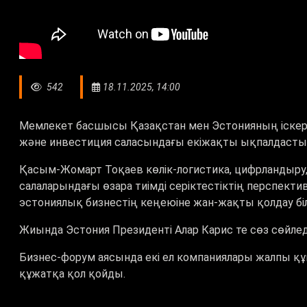
542
18.11.2025, 14:00
Мемлекет басшысы Қазақстан мен Эстонияның іскерл
және инвестиция саласындағы екіжақты ықпалдастықты 
Қасым-Жомарт Тоқаев көлік-логистика, цифрландыру,
салаларындағы өзара тиімді серіктестіктің перспекти
эстониялық бизнестің кеңеюіне жан-жақты қолдау біл
Жиында Эстония Президенті Алар Карис те сөз сөйлед
Бизнес-форум аясында екі ел компаниялары жалпы қ
құжатқа қол қойды.