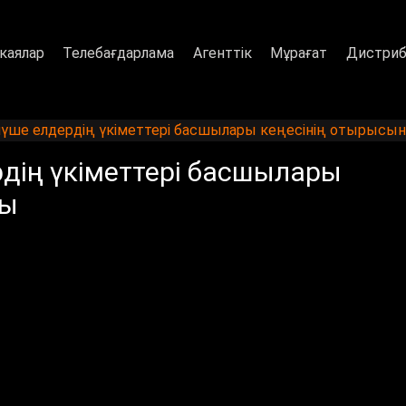
каялар
Телебағдарлама
Агенттік
Мұрағат
Дистриб
үше елдердің үкіметтері басшылары кеңесінің отырысы
дің үкіметтері басшылары
ты