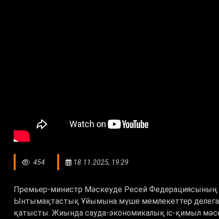
454
18.11.2025, 19:29
Премьер-министр Мәскеуде Ресей Федерациясының П
Ынтымақтастық Ұйымына мүше мемлекеттер делег
қатысты. Жиында сауда-экономикалық іс-қимыл мәс