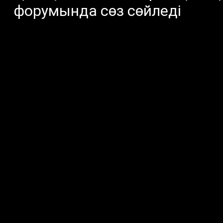
форумында сөз сөйледі