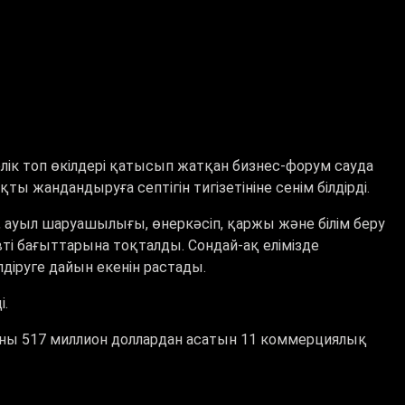
ік топ өкілдері қатысып жатқан бизнес-форум сауда
жандандыруға септігін тигізетініне сенім білдірді.
 ауыл шаруашылығы, өнеркәсіп, қаржы және білім беру
вті бағыттарына тоқталды. Сондай-ақ елімізде
діруге дайын екенін растады.
і.
ұны 517 миллион доллардан асатын 11 коммерциялық