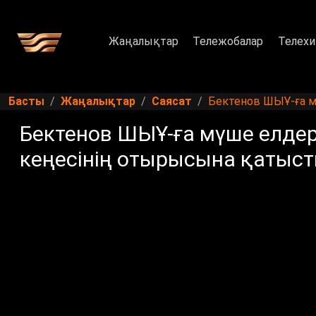
Жаңалықтар
Тележобалар
Телехи
Басты
Жаңалықтар
Саясат
Бектенов ШЫҰ-ға м
Бектенов ШЫҰ-ға мүше елдер
кеңесінің отырысына қатыс