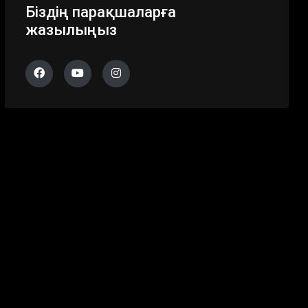
Біздің парақшаларға
жазылыңыз