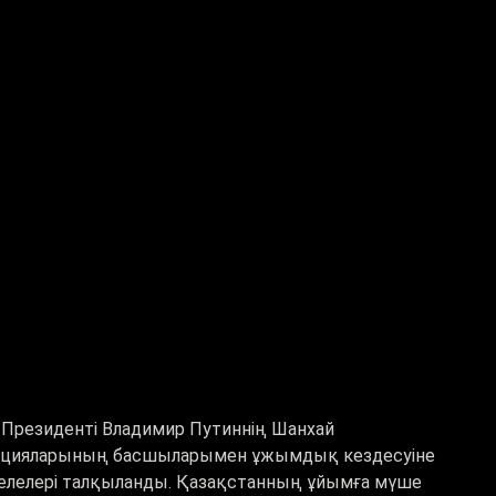
резиденті Владимир Путиннің Шанхай
ацияларының басшыларымен ұжымдық кездесуіне
елелері талқыланды. Қазақстанның ұйымға мүше