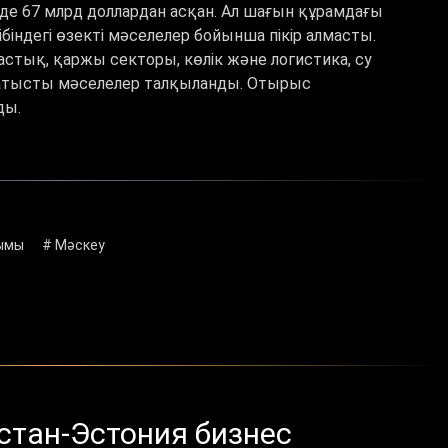
е 67 млрд доллардан асқан. Ал шағын құрамдағы
біндегі өзекті мәселелер бойынша пікір алмасты.
тық, қаржы секторы, көлік және логистика, су
 қатысты мәселелер талқыланды. Отырыс
ды.
ымы
# Мәскеу
қстан-Эстония бизнес