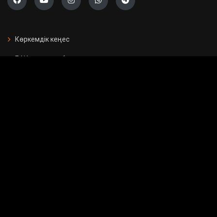
Көркемдік кеңес
БАҚ арналған бағдарламалар
Есептер
Жарнама берушілерге
Бос орындар
Байланыс
Мемлекеттік сатып алу
Сұрақ - жауап