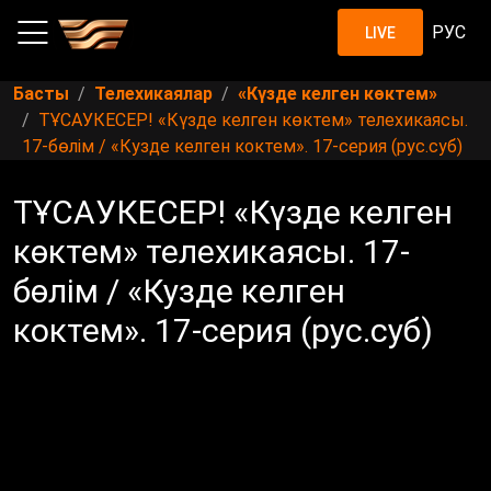
РУС
LIVE
Басты
Телехикаялар
«Күзде келген көктем»
ТҰСАУКЕСЕР! «Күзде келген көктем» телехикаясы.
17-бөлім / «Кузде келген коктем». 17-серия (рус.суб)
ТҰСАУКЕСЕР! «Күзде келген
көктем» телехикаясы. 17-
бөлім / «Кузде келген
коктем». 17-серия (рус.суб)