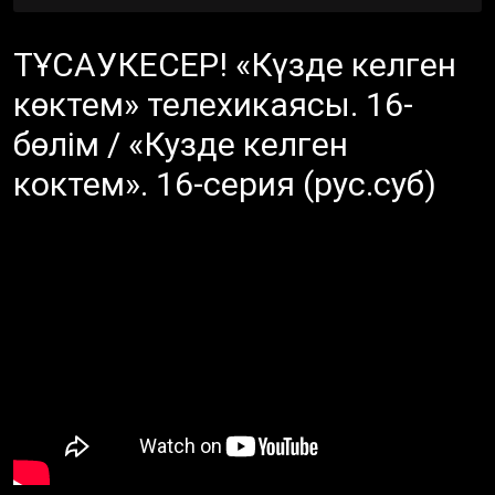
ТҰСАУКЕСЕР! «Күзде келген
көктем» телехикаясы. 16-
бөлім / «Кузде келген
коктем». 16-серия (рус.суб)