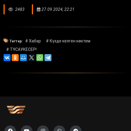
2483
27.09.2024, 22:21
# Хабар
# Күзде келген көктем
Тегтер:
# ТҰСАУКЕСЕР!