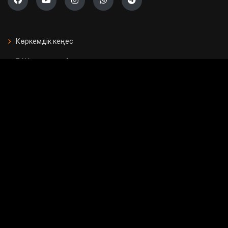
Көркемдік кеңес
БАҚ арналған бағдарламалар
Есептер
Жарнама берушілерге
Бос орындар
Байланыс
Мемлекеттік сатып алу
Сұрақ - жауап