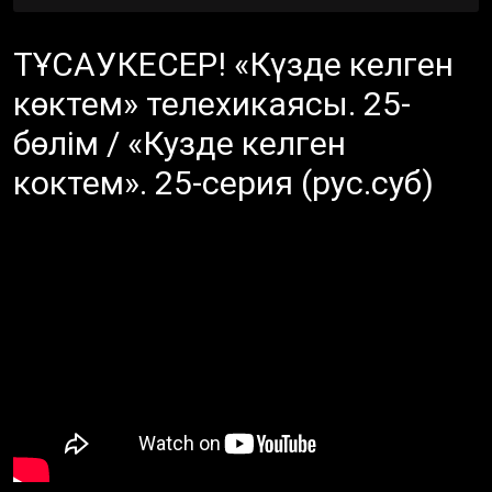
ТҰСАУКЕСЕР! «Күзде келген
көктем» телехикаясы. 25-
бөлім / «Кузде келген
коктем». 25-серия (рус.суб)