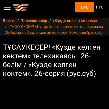
РУС
LIVE
Басты
Телехикаялар
«Күзде келген көктем»
ТҰСАУКЕСЕР! «Күзде келген көктем» телехикаясы.
26-бөлім / «Кузде келген коктем». 26-серия (рус.суб)
ТҰСАУКЕСЕР! «Күзде келген
көктем» телехикаясы. 26-
бөлім / «Кузде келген
коктем». 26-серия (рус.суб)