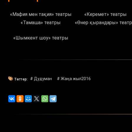
«Мафия мен тақия» театры
«Керемет» театры
«Тамаша» театры
«Өнер қырандары» теат
«Шымкент шоу» театры
# Дудуман
# Жаңа жыл2016
Тегтер: