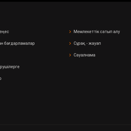
кеңес
Мемлекеттік сатып алу
ан бағдарламалар
Сұрақ - жауап
Сауалнама
рушілерге
р