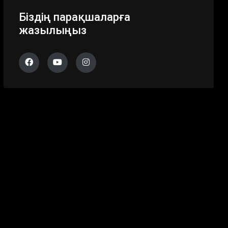
Біздің парақшаларға
жазылыңыз