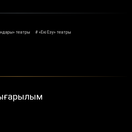
андары» театры
# «Екі Езу» театры
шығарылым