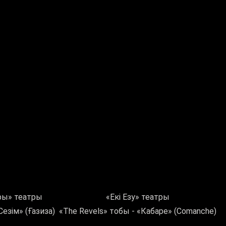
ры» театры
«Екі Езу» театры
езім» (Ғазиза)
«The Revels» тобы - «Кабаре» (Comanche)