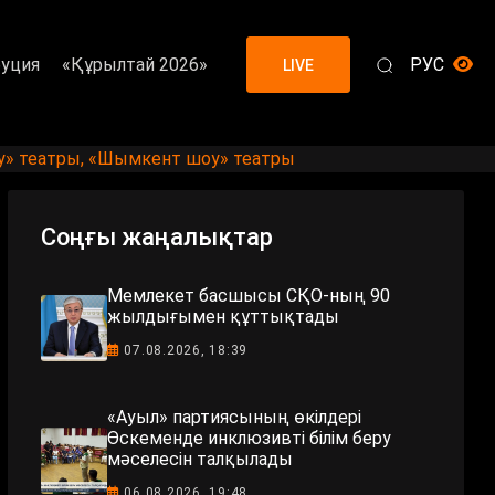
уция
«Құрылтай 2026»
РУС
LIVE
Езу» театры, «Шымкент шоу» театры
Соңғы жаңалықтар
Мемлекет басшысы СҚО-ның 90
жылдығымен құттықтады
07.08.2026, 18:39
«Ауыл» партиясының өкілдері
Өскеменде инклюзивті білім беру
мәселесін талқылады
06.08.2026, 19:48