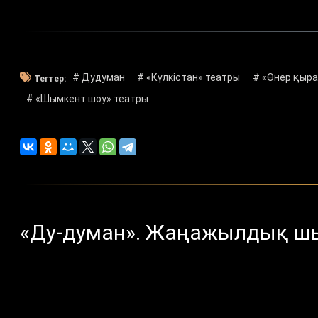
# Дудуман
# «Күлкістан» театры
# «Өнер қыр
Тегтер:
# «Шымкент шоу» театры
«Ду-думан». Жаңажылдық 