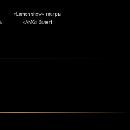
«Lemon show» театры
ры
«AMG» балеті