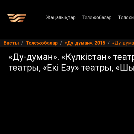
Жаңалықтар
Тележобалар
Телехи
Басты
Тележобалар
«Ду-думан». 2015
«Ду-дума
«Ду-думан». «Күлкістан» теа
театры, «Екі Езу» театры, «