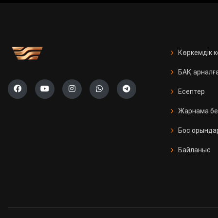
Көркемдік 
БАҚ арналғ
Есептер
Жарнама бе
Бос орында
Байланыс