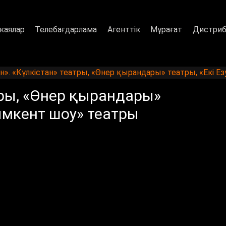
каялар
Телебағдарлама
Агенттік
Мұрағат
Дистриб
н». «Күлкістан» театры, «Өнер қырандары» театры, «Екі 
тры, «Өнер қырандары»
Шымкент шоу» театры