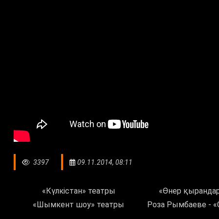
3397
09.11.2014, 08:11
«Күлкістан» театры
«Өнер қыранда
«Шымкент шоу» театры
Роза Рымбаеве - «С