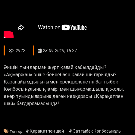
2922
28.09.2019, 15:27
Әншіні тыңдарман жұрт қалай қабылдайды?
«Ақмаржан» әніне бейнебаян қалай шығарылды?
Қарапайымдылығымен ерекшеленетін Заттыбек
Көпбосынұлының өмірі мен шығармашылық жолы,
өнер туындыларына деген көзқарасы «Қарақатпен
шай» бағдарламасында!
# Қарақатпен шай
# Заттыбек Көпбосынұлы
Тегтер: