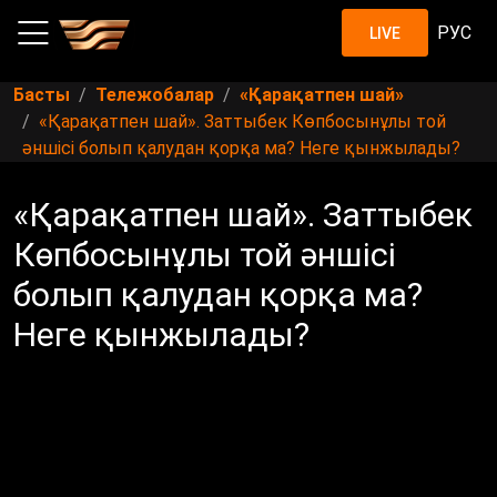
РУС
LIVE
Басты
Тележобалар
«Қарақатпен шай»
«Қарақатпен шай». Заттыбек Көпбосынұлы той
әншісі болып қалудан қорқа ма? Неге қынжылады?
«Қарақатпен шай». Заттыбек
Көпбосынұлы той әншісі
болып қалудан қорқа ма?
Неге қынжылады?