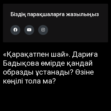
Біздің парақшаларға жазылыңыз
«Қарақатпен шай». Дариға
Бадықова өмірде қандай
образды ұстанады? Өзіне
көңілі тола ма?