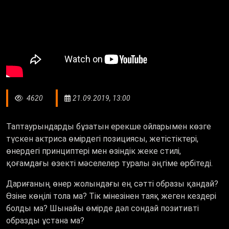
4620
21.09.2019, 13:00
Таптаурындарды бұзатын ерекше ойларымен көзге
түскен актриса өмірдегі позициясы, жетістіктері,
өнердегі принциптері мен өзіндік жеке стилі,
қоғамдағы өзекті мәселелер туралы әңгіме өрбітеді.
Дариғаның өнер жолындағы ең сәтті образы қандай?
Өзіне көңілі тола ма? Тік мінезінен таяқ жеген кездері
болды ма? Шынайы өмірде дәл сондай позитивті
образды ұстана ма?