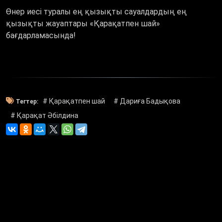
Өнер иесі туралы ең қызықты сауалдардың ең
қызықты жауаптары «Қарақатпен шай»
бағдарламасында!
# Қарақатпен шай
# Дариға Бадықова
Тегтер:
# Қарақат Әбілдина