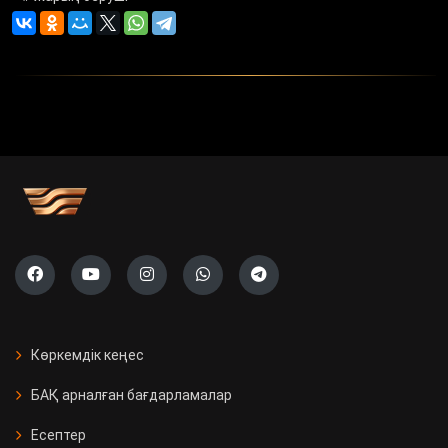
Көркемдік кеңес
БАҚ арналған бағдарламалар
Есептер