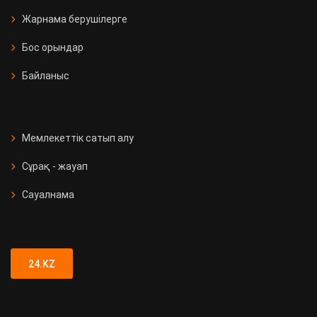
Жарнама берушілерге
Бос орындар
Байланыс
Мемлекеттік сатып алу
Сұрақ - жауап
Сауалнама
24.KZ