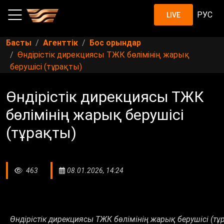
РУС
LIVE
Басты
Агенттік
Бос орындар
Өндірістік дирекциясы ТЖК бөлімінің жарық
берушісі (тұрақты)
Өндірістік дирекциясы ТЖК
бөлімінің жарық берушісі
(тұрақты)
463
08.01.2026, 14:24
Өндірістік дирекциясы ТЖК бөлімінің жарық берушісі (тұ