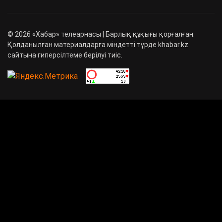
©
2026
«Хабар» телеарнасы | Барлық құқығы қорғалған.
Қолданылған материалдарға міндетті түрде khabar.kz
сайтына гиперсілтеме берілуі тиіс.