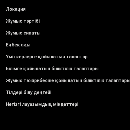
Локация
Жұмыс тәртібі
Жұмыс сипаты
Еңбек ақы
Үміткерлерге қойылатын талаптар
Білімге қойылатын біліктілік талаптары
Жұмыс тәжірибесіне қойылатын біліктілік талаптар
Тілдері білу деңгейі
Негізгі лауазымдық міндеттері