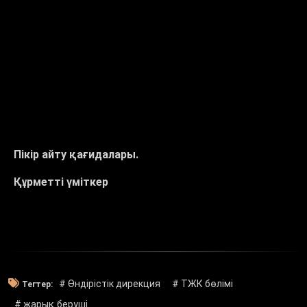
Пікір айту қағидалары.
Құрметті үміткер
# Өндірістік дирекция
# ТЖК бөлімі
Тегтер:
# жарық беруші