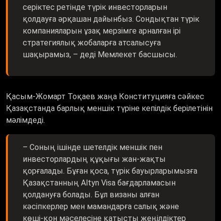
серіктес ретінде түрік инвесторларын
қолдауға әрқашан дайынбыз. Сондықтан түрік
компанияларын ұзақ мерзімге арналған ірі
стратегиялық жобаларға атсалысуға
шақырамыз, – деді Мемлекет басшысы.
Қасым-Жомарт Тоқаев жаңа Конституцияға сәйкес
Қазақстанда барлық меншік түріне кепілдік берілетінін
мәлімдеді.
– Соның ішінде шетелдік меншік пен
инвесторлардың құқығы жан-жақты
қорғалады. Бұған қоса, түрік бауырларымызға
Қазақстанның Altyn Visa бағдарламасын
қолдануға болады. Бұл визаны алған
кәсіпкерлер мен мамандарға салық және
көші-қон мәселесіне қатысты жеңілдіктер