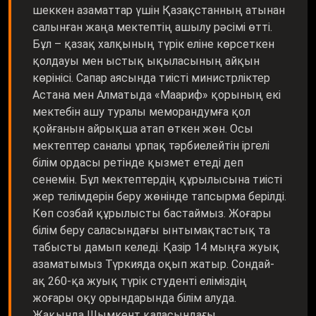
шеккен азаматтар үшін Қазақстанның атынан
салынған жаңа мектептің ашылу рәсімі өтті.
Бұл – қазақ халқының түрік еліне көрсеткен
қолдауы мен ыстық ықыласының айқын
көрінісі. Сапар аясында тиісті министрліктер
Астана мен Алматыда «Маариф» қорының екі
мектебін ашу туралы меморандумға қол
қойғанын айрықша атап өткен жөн. Осы
мектептер саналы ұрпақ тәрбиелейтін іргелі
білім ордасы ретінде қызмет етеді деп
сенемін. Бұл мектептердің құрылысына тиісті
жер телімдерін беру жөнінде тапсырма берілді.
Көп созбай құрылысты бастаймыз. Жоғары
білім беру саласындағы ынтымақтастық та
табысты дамып келеді. Қазір 14 мыңға жуық
азаматымыз Түркияда оқып жатыр. Сондай-
ақ 260-қа жуық түрік студенті еліміздің
жоғары оқу орындарында білім алуда.
Жақында Шымкент қаласындағы