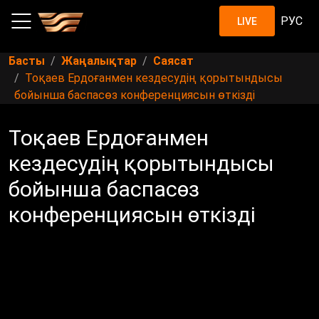
РУС
LIVE
Басты
Жаңалықтар
Саясат
Тоқаев Ердоғанмен кездесудің қорытындысы
бойынша баспасөз конференциясын өткізді
Тоқаев Ердоғанмен
кездесудің қорытындысы
бойынша баспасөз
конференциясын өткізді