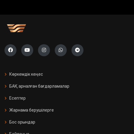
Көркемдік кеңес
БАҚ арналған бағдарламалар
Есептер
Жарнама берушілерге
Бос орындар
Байланыс