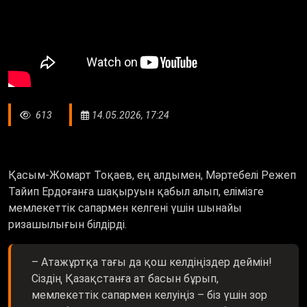
613
14.05.2026, 17:24
Қасым-Жомарт Тоқаев, ең алдымен, Мәртебелі Режеп
Тайип Ердоғанға шақыруын қабыл алып, елімізге
мемлекеттік сапармен келгені үшін шынайы
ризашылығын білдірді.
– Атажұртқа тағы да қош келдіңіздер деймін!
Сіздің Қазақстанға ат басын бұрып,
мемлекеттік сапармен келуіңіз – біз үшін зор