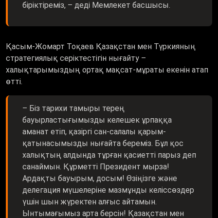
біріктіреміз, – деді Мемлекет басшысы.
Қасым-Жомарт Тоқаев Қазақстан мен Түркияның
стратегиялық серіктестігін нығайту –
халықтарымыздың ортақ мақсат-мұраты екенін атап
өтті.
– Біз тарихи тамыры терең
бауырластығымызды келешек ұрпаққа
аманат етіп, қазіргі сан-салалы қарым-
қатынасымызды нығайта береміз. Бұл қос
халықтың алдында тұрған қасиетті парыз деп
санаймын. Құрметті Президент мырза!
Ардақты бауырым, досым! Өзіңізге және
делегация мүшелеріне мазмұнды келіссөздер
үшін шын жүректен алғыс айтамын.
Ынтымағымыз арта берсін! Қазақстан мен