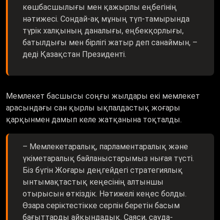
көшбасшылығы мен қажырлы еңбегінің
нәтижесі. Сондай-ақ мұның түп-тамырында
түрік халқының даналығы, еңбекқорлығы,
батылдығы мен бірлігі жатыр деп санаймын, –
деді Қазақстан Президенті.
Мемлекет басшысы соңғы жылдары екі мемлекет
арасындағы сан қырлы ықпалдастық жоғары
қарқынмен дамып келе жатқанына тоқталды.
– Мемлекетаралық, парламентаралық және
үкіметаралық байланыстарымыз нығая түсті.
Біз бүгін Жоғары деңгейдегі стратегиялық
ынтымақтастық кеңесінің алтыншы
отырысын өткіздік. Нәтижелі кеңес болды.
Өзара серіктестікке серпін беретін басым
бағыттарды айқындадық. Саяси, сауда-