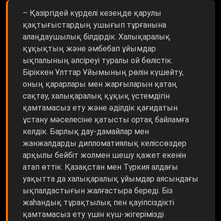
– Қазіргідей күрделі кезеңде қарулы
қақтығыстардың ушығып тұрғанына
алаңдаушылық білдірдік. Халықаралық
құқықтың және әмбебап ұйымдар
ықпалының әлсіреуі туралы ой бөлістік.
Біріккен Ұлттар Ұйымының рөлін күшейту,
оның қарарлары мен жарғыларын қатаң
сақтау, халықаралық құқық үстемдігін
қамтамасыз ету және әділдік қағидатын
ұстану мәселесіне қатысты ортақ байламға
келдік. Барлық дау-дамайлар мен
жанжалдарды дипломатиялық келіссөздер
арқылы бейбіт жолмен шешу қажет екенін
атап өттік. Қазақстан мен Түркия алдағы
уақытта да халықаралық ұйымдар аясындағы
ықпалдастығын жалғастыра береді. Біз
жаһандық тұрақтылық пен қауіпсіздікті
қамтамасыз ету үшін күш-жігерімізді