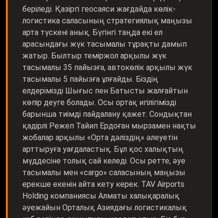
беріледі. Қазіргі геосаяси жағдайда көлік-
логистика саласының стратегиялық маңызы
арта түскені анық. Бүгінгі таңда екі ел
арасындағы жүк тасымалы тұрақты дамып
жатыр. Былтыр теміржол арқылы жүк
тасымалы 35 пайызға, автокөлік арқылы жүк
тасымалы 5 пайызға ұлғайды. Біздің
елдерімізді Шығыс пен Батысты жалғайтын
көпір деуге болады. Осы ортақ игілігімізді
барынша тиімді пайдалану қажет. Сондықтан
қадірлі Режеп Тайип Ердоған мырзамен нақты
жобалар арқылы «Орта дәліздің» әлеуетін
арттыруға уағдаластық. Бұл қос халықтың
мүддесіне толық сай келеді. Осы ретте, әуе
тасымалы мен «cargo» саласының маңызы
ерекше екенін айта кету керек. TAV Airports
Holding компаниясы Алматы халықаралық
әуежайын Орталық Азиядағы логистикалық