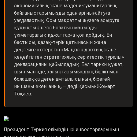
экономикалық және мәдени-гуманитарлық
байланыстарымызды одан әрі нығайтуға
уағдаластық. Осы мақсатты жүзеге асыруға
құқықтық негіз болатын маңызды
үкіметаралық құжаттарға қол қойдық. Ең
бастысы, қазақ-түрік қатынасын жаңа
деңгейге көтеретін «Мәңгілік достық және
кеңейтілген стратегиялық серіктестік туралы»
декларацияны қабылдадық. Бұл тарихи құжат,
шын мәнінде, халықтарымыздың бірлігі мен
болашаққа деген ұмтылысының бірегей
нышаны екені анық, – деді Қасым-Жомарт
Тоқаев.
Президент Түркия еліміздің ірі инвесторларының
қатарына кіретінін атап өтті.