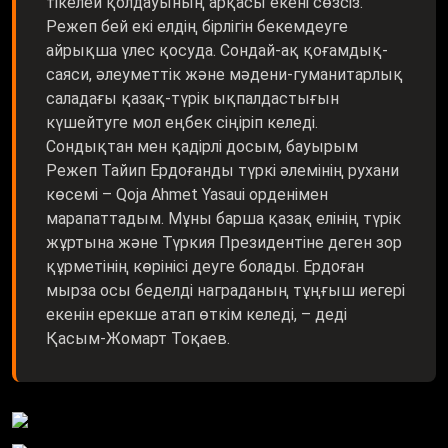
тікелей қолдауының арқасы екені сөзсіз.
Режеп бей екі елдің бірлігін бекемдеуге
айрықша үлес қосуда. Сондай-ақ қоғамдық-
саяси, әлеуметтік және мәдени-гуманитарлық
саладағы қазақ-түрік ықпалдастығын
күшейтуге мол еңбек сіңіріп келеді.
Сондықтан мен қадірлі досым, бауырым
Режеп Тайип Ердоғанды түркі әлемінің рухани
көсемі – Qoja Ahmet Yasaui орденімен
марапаттадым. Мұны барша қазақ елінің түрік
жұртына және Түркия Президентіне деген зор
құрметінің көрінісі деуге болады. Ердоған
мырза осы беделді награданың тұңғыш иегері
екенін ерекше атап өткім келеді, – деді
Қасым-Жомарт Тоқаев.