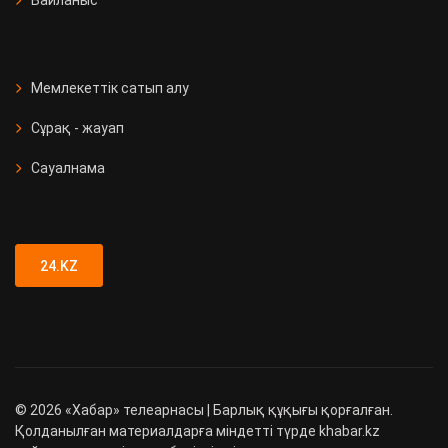
Мемлекеттік сатып алу
Сұрақ - жауап
Сауалнама
24.KZ
©
2026
«Хабар» телеарнасы | Барлық құқығы қорғалған.
Қолданылған материалдарға міндетті түрде khabar.kz