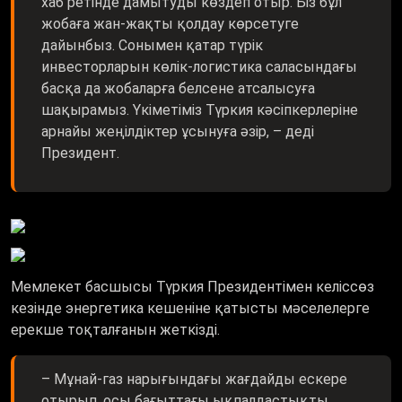
хаб ретінде дамытуды көздеп отыр. Біз бұл
жобаға жан-жақты қолдау көрсетуге
дайынбыз. Сонымен қатар түрік
инвесторларын көлік-логистика саласындағы
басқа да жобаларға белсене атсалысуға
шақырамыз. Үкіметіміз Түркия кәсіпкерлеріне
арнайы жеңілдіктер ұсынуға әзір, – деді
Президент.
Мемлекет басшысы Түркия Президентімен келіссөз
кезінде энергетика кешеніне қатысты мәселелерге
ерекше тоқталғанын жеткізді.
– Мұнай-газ нарығындағы жағдайды ескере
отырып, осы бағыттағы ықпалдастықты