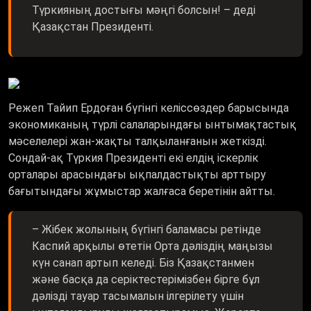
Түркияның достығы мәңгі болсын! – деді
Қазақстан Президенті.
Режеп Тайип Ердоған бүгінгі келіссөздер барысында
экономиканың түрлі салаларындағы ынтымақтастық
мәселелері жан-жақты талқыланғанын жеткізді.
Сондай-ақ Түркия Президенті екі елдің іскерлік
орталары арасындағы ықпалдастықты арттыру
бағытындағы жұмыстар жалғаса беретінін айтты.
– Жібек жолының бүгінгі баламасы ретінде
Каспий арқылы өтетін Орта дәліздің маңызы
күн санап артып келеді. Біз Қазақстанмен
және басқа да серіктестерімізбен бірге бұл
дәлізді тауар тасымалын ілгерілету үшін