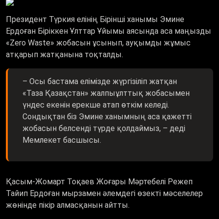
Президент Түркия елінің Бірінші ханымы Эмине
Ердоған Біріккен Ұлттар Ұйымы аясында аса маңызды
«Zero Waste» жобасын ұсынып, ауқымды жұмыс
атқарып жатқанына тоқталды.
– Осы бастама елімізде жүргізіліп жатқан
«Таза Қазақстан» жалпыұлттық жобасымен
үндес екенін ерекше атап өткім келеді.
Сондықтан біз Эмине ханымның аса қажетті
жобасын белсенді түрде қолдаймыз, – деді
Мемлекет басшысы.
Қасым-Жомарт Тоқаев Жоғары Мәртебелі Режеп
Тайип Ердоған мырзамен әлемдегі өзекті мәселелер
жөнінде пікір алмасқанын айтты.