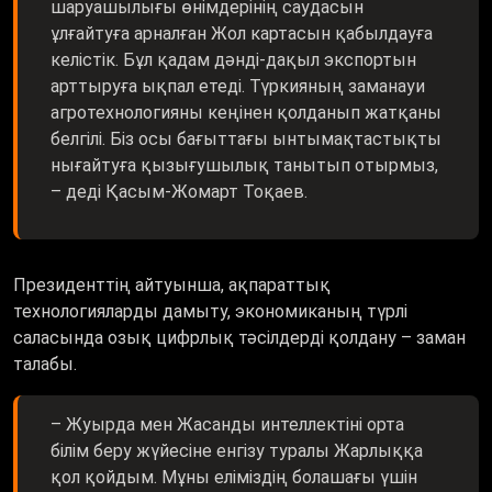
шаруашылығы өнімдерінің саудасын
ұлғайтуға арналған Жол картасын қабылдауға
келістік. Бұл қадам дәнді-дақыл экспортын
арттыруға ықпал етеді. Түркияның заманауи
агротехнологияны кеңінен қолданып жатқаны
белгілі. Біз осы бағыттағы ынтымақтастықты
нығайтуға қызығушылық танытып отырмыз,
– деді Қасым-Жомарт Тоқаев.
Президенттің айтуынша, ақпараттық
технологияларды дамыту, экономиканың түрлі
саласында озық цифрлық тәсілдерді қолдану – заман
талабы.
– Жуырда мен Жасанды интеллектіні орта
білім беру жүйесіне енгізу туралы Жарлыққа
қол қойдым. Мұны еліміздің болашағы үшін