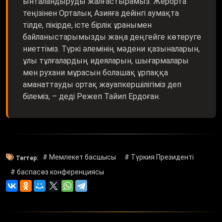
ынталандыруды жалғастырамыз. Жерорта
теңізінен Орталық Азияға дейінгі аумақта
тілде, пікірде, істе бірлік ұранымен
байланыстарымызды жаңа деңгейге көтеруге
ниеттіміз. Түркі әлемінің мәдени қазыналарын,
ұлы тұлғалардың идеяларын, шығармалары
мен рухани мұрасын болашақ ұрпаққа
аманаттауды ортақ жауапкершілігіміз деп
білеміз, – деді Режеп Тайип Ердоған.
# Мемлекет басшысы
# Түркия Президенті
Тегтер:
# баспасөз конференциясы