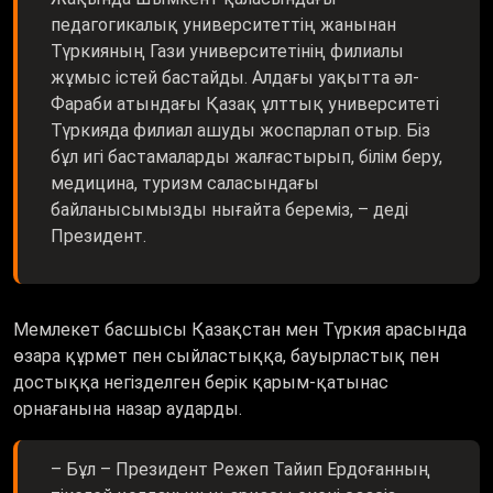
педагогикалық университеттің жанынан
Түркияның Гази университетінің филиалы
жұмыс істей бастайды. Алдағы уақытта әл-
Фараби атындағы Қазақ ұлттық университеті
Түркияда филиал ашуды жоспарлап отыр. Біз
бұл игі бастамаларды жалғастырып, білім беру,
медицина, туризм саласындағы
байланысымызды нығайта береміз, – деді
Президент.
Мемлекет басшысы Қазақстан мен Түркия арасында
өзара құрмет пен сыйластыққа, бауырластық пен
достыққа негізделген берік қарым-қатынас
орнағанына назар аударды.
– Бұл – Президент Режеп Тайип Ердоғанның