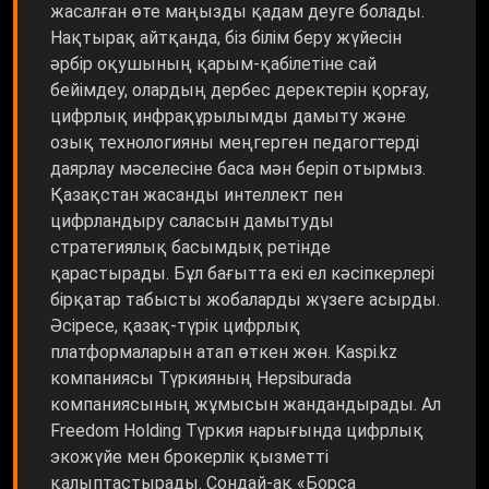
жасалған өте маңызды қадам деуге болады.
Нақтырақ айтқанда, біз білім беру жүйесін
әрбір оқушының қарым-қабілетіне сай
бейімдеу, олардың дербес деректерін қорғау,
цифрлық инфрақұрылымды дамыту және
озық технологияны меңгерген педагогтерді
даярлау мәселесіне баса мән беріп отырмыз.
Қазақстан жасанды интеллект пен
цифрландыру саласын дамытуды
стратегиялық басымдық ретінде
қарастырады. Бұл бағытта екі ел кәсіпкерлері
бірқатар табысты жобаларды жүзеге асырды.
Әсіресе, қазақ-түрік цифрлық
платформаларын атап өткен жөн. Kaspi.kz
компаниясы Түркияның Hepsiburаda
компаниясының жұмысын жандандырады. Ал
Freedom Holding Түркия нарығында цифрлық
экожүйе мен брокерлік қызметті
қалыптастырады. Сондай-ақ «Борса