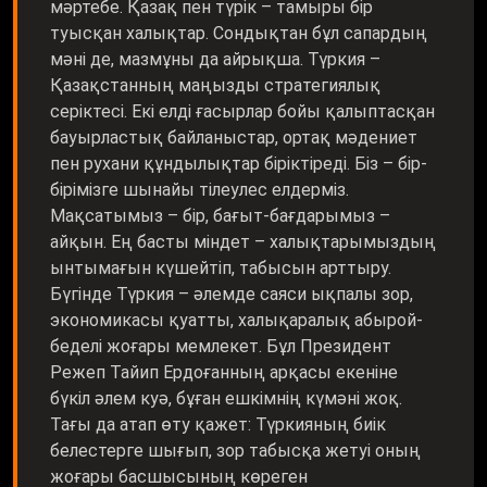
мәртебе. Қазақ пен түрік – тамыры бір
туысқан халықтар. Сондықтан бұл сапардың
мәні де, мазмұны да айрықша. Түркия –
Қазақстанның маңызды стратегиялық
серіктесі. Екі елді ғасырлар бойы қалыптасқан
бауырластық байланыстар, ортақ мәдениет
пен рухани құндылықтар біріктіреді. Біз – бір-
бірімізге шынайы тілеулес елдерміз.
Мақсатымыз – бір, бағыт-бағдарымыз –
айқын. Ең басты міндет – халықтарымыздың
ынтымағын күшейтіп, табысын арттыру.
Бүгінде Түркия – әлемде саяси ықпалы зор,
экономикасы қуатты, халықаралық абырой-
беделі жоғары мемлекет. Бұл Президент
Режеп Тайип Ердоғанның арқасы екеніне
бүкіл әлем куә, бұған ешкімнің күмәні жоқ.
Тағы да атап өту қажет: Түркияның биік
белестерге шығып, зор табысқа жетуі оның
жоғары басшысының көреген