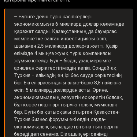
– Бүгінге дейін түрік кәсіпкерлері
экономикамызға 6 миллиард доллар көлемінде
қаражат салды. Қазақстанның да бауырлас
мемлекетке салған инвестициясы өсіп,
шамамен 2,5 миллиард долларға жетті. Қазір
елімізде 4 мыңға жуық түрік компаниясы
жұмыс істейді. Бұл – біздің ұзақ мерзімге
арналған серіктестігіміздің кепілі. Сондай-ақ
Түркия – еліміздің ең ірі бес сауда серіктесінің
бірі. Екі ел арасындағы алыс-беріс 8,8 пайызға
өсіп, 5 миллиард доллардан асты. Әрине,
экономикамыздың әлеуетін ескеретін болсақ,
бұл көрсеткішті арттыруға толық мүмкіндік
бар. Бүгін біз қатысқалы отырған Қазақстан-
Түркия бизнес форумы екі елдің сауда-
экономикалық ықпалдастығына тың серпін
береді деп сенеміз. Біз ашық әрі сенімді