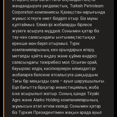
жандандыруға уағдаластық. Turkish Petroleum
Corporation компаниясы Қазақстан нарығында
жұмыс істеуге ниет білдіріп отыр. Біз мұны
құптаймыз. Еліміз ірі жобаларды бірлесе
жүзеге асыруға мүдделі. Сонымен қатар біз
тау-кен саласындағы ынтымақтастыққа
ерекше мән беріп отырмыз. Түрік
компанияларының кен орындарын игеру,
металды қайта өңдеу және құйма өндірісі
саласындағы тәжірибесі мол. Осыған орай,
бауырлас елдің кәсіпкерлерін еліміздегі ірі
жобаларға белсене атсалысуға шақырдым.
Тағы бір маңызды сала – ауыл шаруашылығы.
Бұл бағытта бірқатар инвестициялық жоба
іске асырылып жатыр. Соның ішінде Tiryaki
Agro және Alarko Holding компанияларының
жұмысын атап өткім келеді. Сонымен қатар
біз Түркия Президентімен жақын арада ауыл