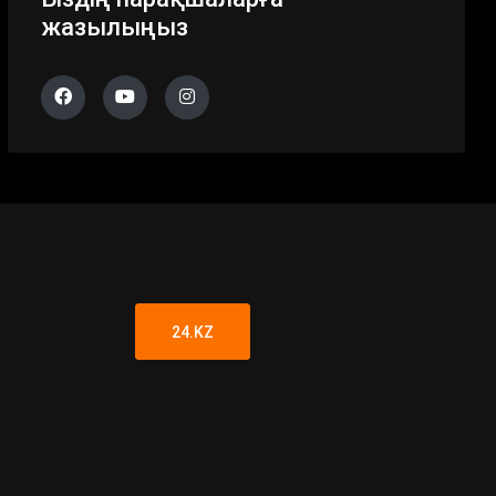
жазылыңыз
24.KZ