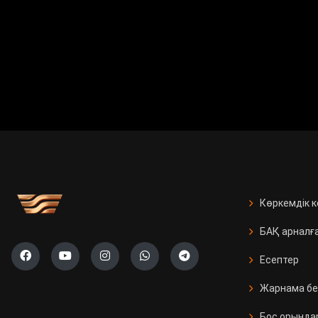
Көркемдік 
БАҚ арналғ
Есептер
Жарнама бе
Бос орында