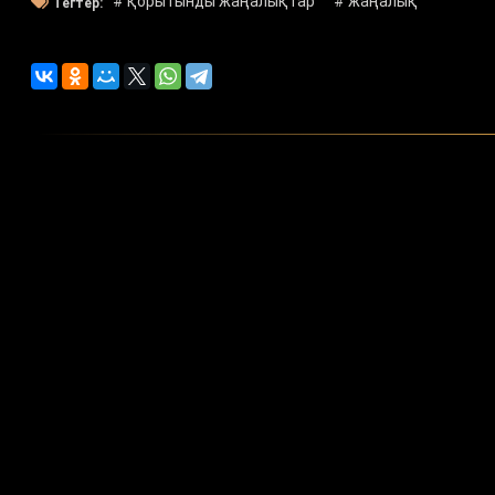
# қорытынды жаңалықтар
# жаңалық
Тегтер: