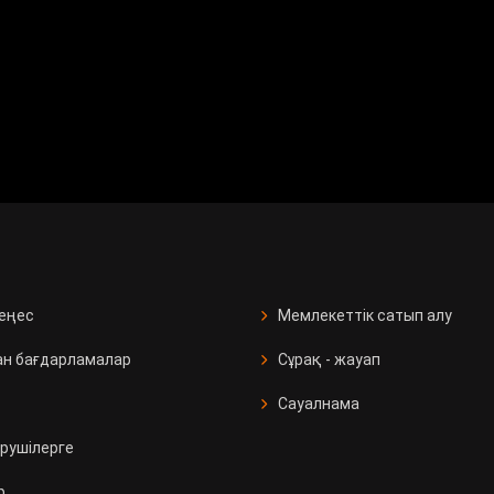
кеңес
Мемлекеттік сатып алу
ан бағдарламалар
Сұрақ - жауап
Сауалнама
рушілерге
р