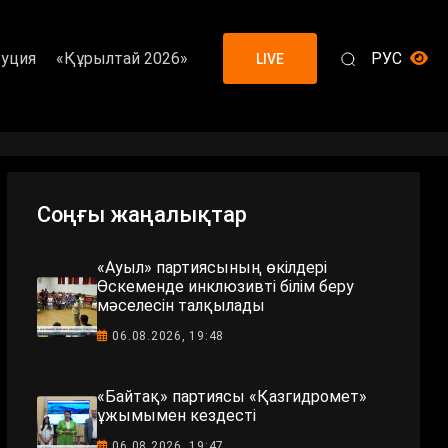
уция
«Құрылтай 2026»
РУС
LIVE
Соңғы жаңалықтар
«Ауыл» партиясының өкілдері
Өскеменде инклюзивті білім беру
мәселесін талқылады
06.08.2026, 19:48
«Байтақ» партиясы «Қазгидромет»
ұжымымен кездесті
06.08.2026, 19:47