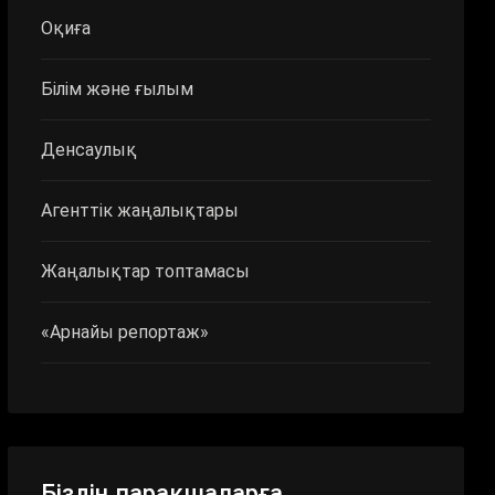
Оқиға
Білім және ғылым
Денсаулық
Агенттік жаңалықтары
Жаңалықтар топтамасы
«Арнайы репортаж»
Біздің парақшаларға