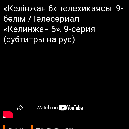
«Келінжан 6» телехикаясы. 9-
бөлім /Телесериал
«Келинжан 6». 9-серия
(субтитры на рус)