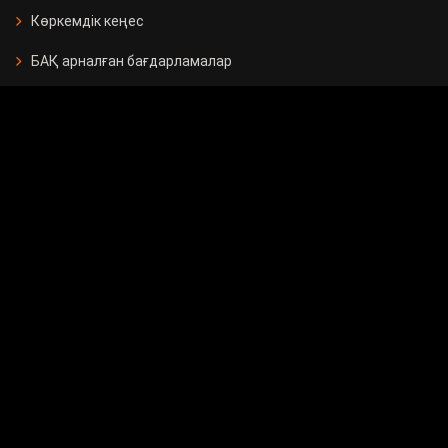
Көркемдік кеңес
БАҚ арналған бағдарламалар
Есептер
Жарнама берушілерге
Бос орындар
Байланыс
Мемлекеттік сатып алу
Сұрақ - жауап
Сауалнама