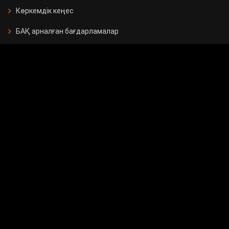
Көркемдік кеңес
БАҚ арналған бағдарламалар
Есептер
Жарнама берушілерге
Бос орындар
Байланыс
Мемлекеттік сатып алу
Сұрақ - жауап
Сауалнама