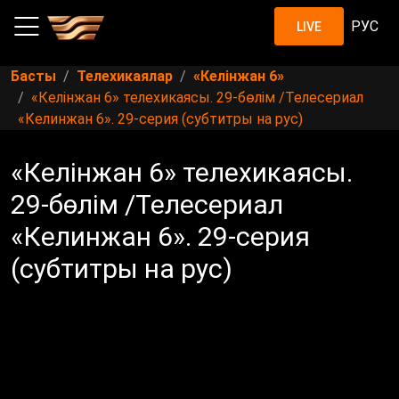
РУС
LIVE
Басты
Телехикаялар
«Келінжан 6»
«Келінжан 6» телехикаясы. 29-бөлім /Телесериал
«Келинжан 6». 29-серия (субтитры на рус)
«Келінжан 6» телехикаясы.
29-бөлім /Телесериал
«Келинжан 6». 29-серия
(субтитры на рус)