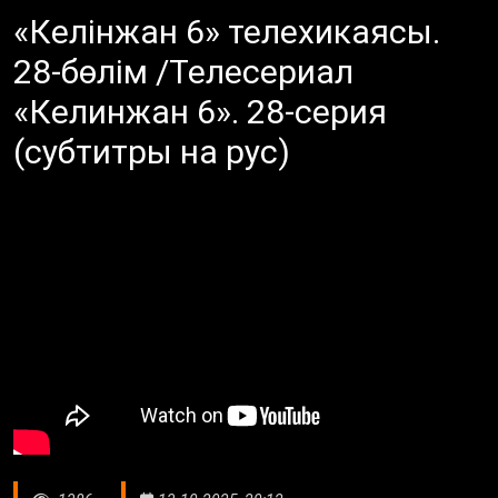
«Келінжан 6» телехикаясы.
28-бөлім /Телесериал
«Келинжан 6». 28-серия
(субтитры на рус)