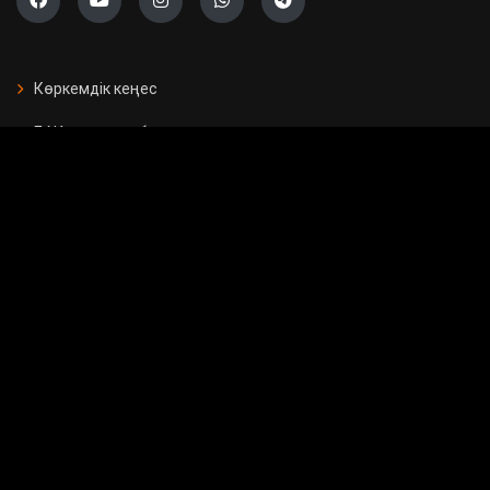
Көркемдік кеңес
БАҚ арналған бағдарламалар
Есептер
Жарнама берушілерге
Бос орындар
Байланыс
Мемлекеттік сатып алу
Сұрақ - жауап