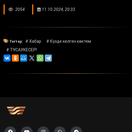
2054
11.10.2024, 20:33
# Хабар
# Күзде келген көктем
Тегтер:
# ТҰСАУКЕСЕР!