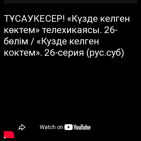
ТҰСАУКЕСЕР! «Күзде келген
көктем» телехикаясы. 26-
бөлім / «Кузде келген
коктем». 26-серия (рус.суб)