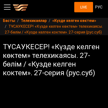
РУС
LIVE
Басты
Телехикаялар
«Күзде келген көктем»
ТҰСАУКЕСЕР! «Күзде келген көктем» телехикаясы.
27-бөлім / «Кузде келген коктем». 27-серия (рус.суб)
ТҰСАУКЕСЕР! «Күзде келген
көктем» телехикаясы. 27-
бөлім / «Кузде келген
коктем». 27-серия (рус.суб)