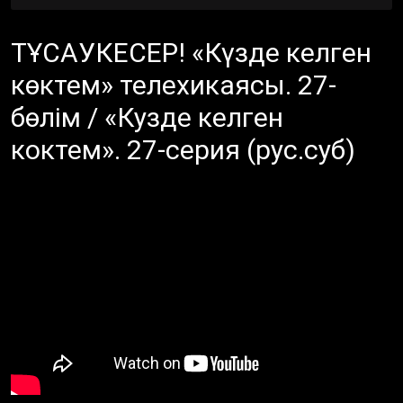
ТҰСАУКЕСЕР! «Күзде келген
көктем» телехикаясы. 27-
бөлім / «Кузде келген
коктем». 27-серия (рус.суб)