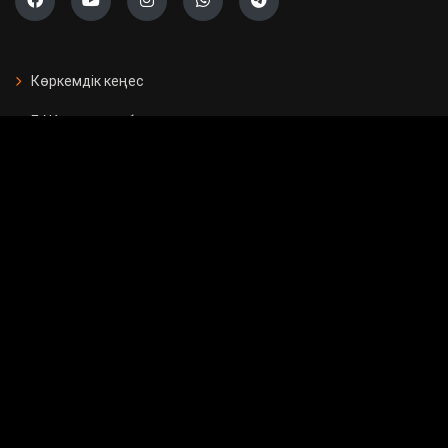
Көркемдік кеңес
БАҚ арналған бағдарламалар
Есептер
Жарнама берушілерге
Бос орындар
Байланыс
Мемлекеттік сатып алу
Сұрақ - жауап