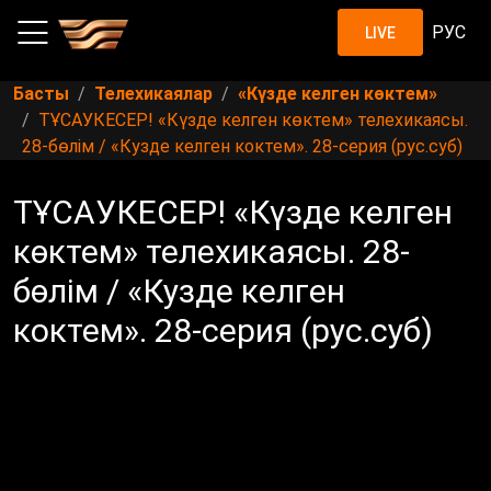
РУС
LIVE
Басты
Телехикаялар
«Күзде келген көктем»
ТҰСАУКЕСЕР! «Күзде келген көктем» телехикаясы.
28-бөлім / «Кузде келген коктем». 28-серия (рус.суб)
ТҰСАУКЕСЕР! «Күзде келген
көктем» телехикаясы. 28-
бөлім / «Кузде келген
коктем». 28-серия (рус.суб)