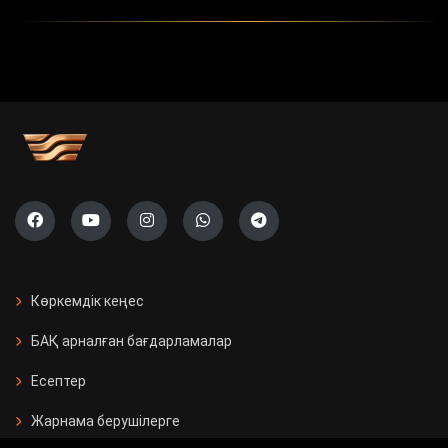
Көркемдік кеңес
БАҚ арналған бағдарламалар
Есептер
Жарнама берушілерге