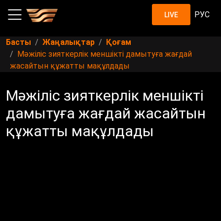
РУС
LIVE
Басты
Жаңалықтар
Қоғам
Мәжіліс зияткерлік меншікті дамытуға жағдай
жасайтын құжатты мақұлдады
Мәжіліс зияткерлік меншікті
дамытуға жағдай жасайтын
құжатты мақұлдады