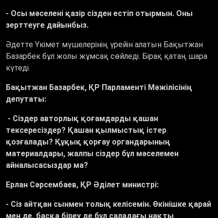
- Осы мәселені қазір сізден естіп отырмын. Оны
зерттеуге дайынбыз.
Әдетте Үкімет мүшелерінің үрейін алатын Бақытжан
Базарбек бұл жолы жұмсақ сөйледі. Бірақ қатаң шара
күтеді.
Бақытжан Базарбек, ҚР Парламенті Мәжілісінің
депутаты
:
- Сіздер авторлық қоғамдарды қашан
тексересіздер? Қашан қылмыстық істер
қозғалады? Құқық қорғау органдарының
материалдары, жалпы сіздер бұл мәселемен
айналысасыздар ма?
Ерлан Сәрсембаев, ҚР Әділет министрі
:
- Сіз айтқан сынмен толық келісемін. Өкінішке қарай
мен де, басқа біреу де бұл саладағы нақты