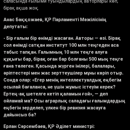
саласында ғылыми туындылардың авторлары көп,
бірақ ақша жоқ.
Анас Баққожаев, ҚР Парламенті Мәжілісінің
депутаты:
- Бір ғалым бір өнімді жасаған. Авторы — өзі. Бірақ
сол өнімді сатқан институт 100 млн теңгеден аса
табыс тапқан. Ғалымның 10 млн теңге алуға
құқығы бар, бірақ оған бар болғаны 500 мың теңге
ғана төлеген. Қасында жүрген інілері, балалары,
әріптестері мен жас зерттеушілер мұны көріп отыр.
Сонда олар: «Егер менің интеллектуалдық еңбегім
осылай бағаланса, не үшін жұмыс істеуім керек?
Ертең-ақ шетелге кетіп қаламын ғой», — деп
ойламай ма? Осы аграрлық саладағы ғалымдардың
еңбегін зерделеп, үлкен бір ревизия жасауға
дайынсыз ба?
Ерлан Сәрсембаев, ҚР Әділет министрі
: