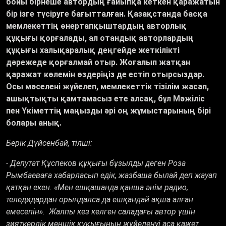
бойы бірнеше автордың ғайыпқа кеткен қаражатын
бір ізге түсіруге бағытталған. Қазақстанда
басқа
мемлекеттің
өнертапқыштардың авторлық
құқығы қорғалады, ал отандық авторлардың
құқығы халықаралық деңгейде жеткілікті
дәрежеде қорғалмай отыр. Жоғалып жатқан
қаражат көлемін өздеріңіз де естіп отырсыздар.
Осы мәселені жүйелеп, мемлекеттік тізілім жасап,
ашықтықты қамтамасыз ете алсақ, бұл Мәжіліс
пен Үкіметтің маңызды әрі оң жұмыстарының бірі
болары анық.
Берік Дүйсенбай, тілші:
-
Депутат Құспеков құқығы бұзылды деген Роза
Рымбаеваға хабарласып едік, жазбаша былай деп жауап
қатқан екен. «Мен ешқашанда қанша әнім радио,
теледидардан орындалса да ешқандай ақша алған
емесепін». Жалпы кез келген саладағы автор үшін
зияткерлік меншік құқығының жүйеленуі аса қажет