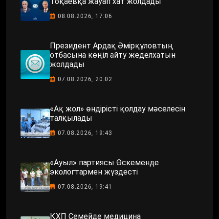
Тоқаевқа жауап хат жолдады
08.08.2026, 17:06
Президент Ардақ Әмірқұловтың
отбасына көңіл айту жеделхатын
жолдады
07.08.2026, 20:02
«Ақ жол» өндірісті қолдау мәселесін
талқылады
07.08.2026, 19:43
«Ауыл» партиясы Өскеменде
экологтармен жүздесті
07.08.2026, 19:41
ҚХП Семейде медицина