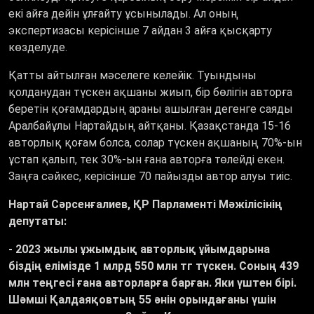
екі айға дейін ұлғайту ұсынылады. Ал оның
экспертизасы керісінше 7 айдан 3 айға қысқарту
көзделуде.
Қатты айтылған мәселеге келейік. Туындыны
қолданудан түскен ақшаны жиып, бір бөлігін авторға
беретін қоғамдардың араны ашылған дегенге саяды
Аралбайұлы Нартайдың айтқаны. Қазақстанда 15-16
авторлық қоғам болса, солар түскен ақшаның 70%-ын
ұстап қалып, тек 30%-ын ғана авторға төлейді екен.
Заңға сәйкес, керісінше 70 пайызды автор алуы тиіс.
Нартай Сәрсенғалиев, ҚР Парламенті Мәжілісінің
депутаты:
- 2023 жылы ұжымдық авторлық ұйымдарына
біздің елімізде 1 млрд 550 млн тг түскен. Соның 439
млн теңгесі ғана авторларға барған. Яки үштен бірі.
Шәмші Қалдаяқовтың 55 әнін орындағаны үшін