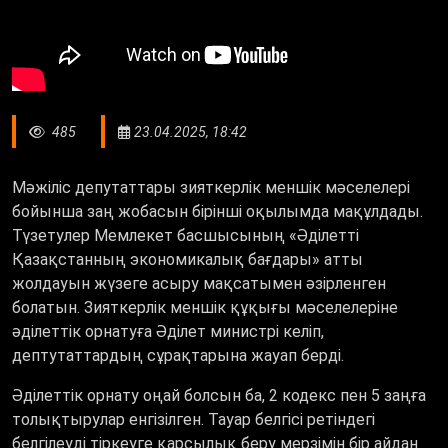
485
23.04.2025, 18:42
Мәжіліс депутаттары зияткерлік меншік мәселелері
бойынша заң жобасын бірінші оқылымда мақұлдады.
Түзетулер Мемлекет басшысының «Әділетті
Қазақстанның экономикалық бағдары» атты
жолдауын жүзеге асыру мақсатымен әзірленген
болатын. Зияткерлік меншік құқығы мәселелеріне
әділеттік орнатуға Әділет министрі келіп,
дептутаттардың сұрақтарына жауап берді.
Әділеттік орнату оңай болсын ба, 2 кодекс пен 5 заңға
толықтырулар енгізілген. Тауар белгісі ретіндегі
белгілеуді тіркеуге қарсылық беру мерзімін бір айдан