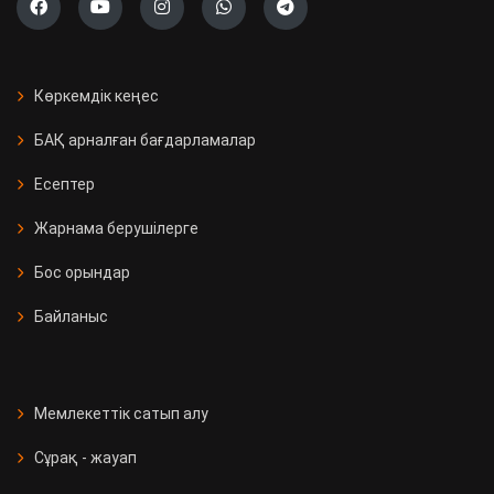
Көркемдік кеңес
БАҚ арналған бағдарламалар
Есептер
Жарнама берушілерге
Бос орындар
Байланыс
Мемлекеттік сатып алу
Сұрақ - жауап