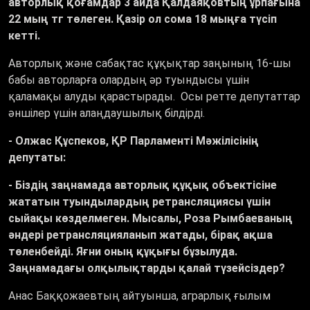
авторлық қоғамдар 3 айда Қалдаяқовтың ұрпағына
22 мың тг төлеген. Қазір ол сома 18 мыңға түсіп
кетті.
Авторлық және сабақтас құқықтар заңының 16-шы
бабы авторларға олардың әр туындысы үшін
қаламақы алуды қарастырады. Осы ретте депутаттар
әншілер үшін алаңдаушылық білдірді.
- Олжас Құспеков, ҚР Парламенті Мәжілісінің
депутаты:
- Біздің заңнамада авторлық құқық объектісіне
жататын туындылардың ретрансляциясы үшін
сыйақы көзделмеген. Мысалы, Роза Рымбаеваның
әндері ретрансляцияланып жатады, бірақ ақша
төленбейді. Яғни оның құқығы бұзылуда.
Заңнамадағы олқылықтарды қалай түзейсіздер?
Анас Баққожаевтың айтуынша, аграрлық ғылым