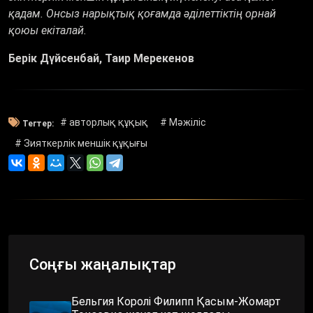
қадам. Онсыз нарықтық қоғамда әділеттіктің орнай
қоюы екіталай.
Берік Дүйсенбай, Таир Мерекенов
# авторлық құқық
# Мәжіліс
Тегтер:
# Зияткерлік меншік құқығы
Соңғы жаңалықтар
Бельгия Королі Филипп Қасым-Жомарт