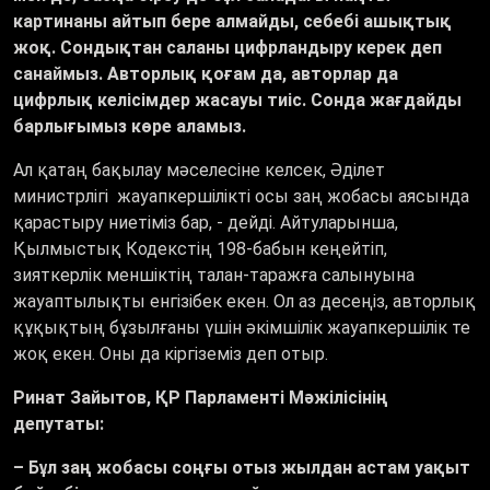
картинаны айтып бере алмайды, себебі ашықтық
жоқ. Сондықтан саланы цифрландыру керек деп
санаймыз. Авторлық қоғам да, авторлар да
цифрлық келісімдер жасауы тиіс. Сонда жағдайды
барлығымыз көре аламыз.
Ал қатаң бақылау мәселесіне келсек, Әділет
министрлігі жауапкершілікті осы заң жобасы аясында
қарастыру ниетіміз бар, - дейді. Айтуларынша,
Қылмыстық Кодекстің 198-бабын кеңейтіп,
зияткерлік меншіктің талан-таражға салынуына
жауаптылықты енгізібек екен. Ол аз десеңіз, авторлық
құқықтың бұзылғаны үшін әкімшілік жауапкершілік те
жоқ екен. Оны да кіргіземіз деп отыр.
Ринат Зайытов, ҚР Парламенті Мәжілісінің
депутаты:
– Бұл заң жобасы соңғы отыз жылдан астам уақыт