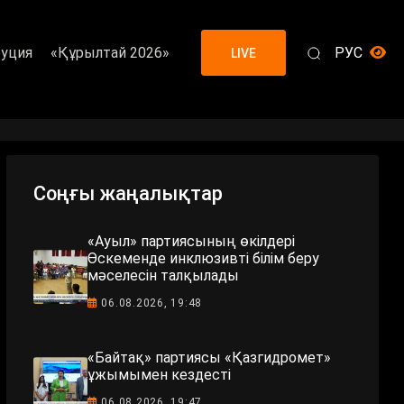
уция
«Құрылтай 2026»
РУС
LIVE
Соңғы жаңалықтар
«Ауыл» партиясының өкілдері
Өскеменде инклюзивті білім беру
мәселесін талқылады
06.08.2026, 19:48
«Байтақ» партиясы «Қазгидромет»
ұжымымен кездесті
06.08.2026, 19:47