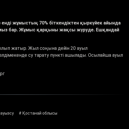
 енді жұмыстың 70% біткендіктен қыркүйек айында
ыз бар. Жұмыс қарқыны жақсы жүруде. Ешқандай
ылып жатыр. Жыл соңына дейін 20 ауыл
елдімекенде су тарату пункті ашылады. Осылайша ауыл
ерг
 ауызсу
# Қостанай облысы