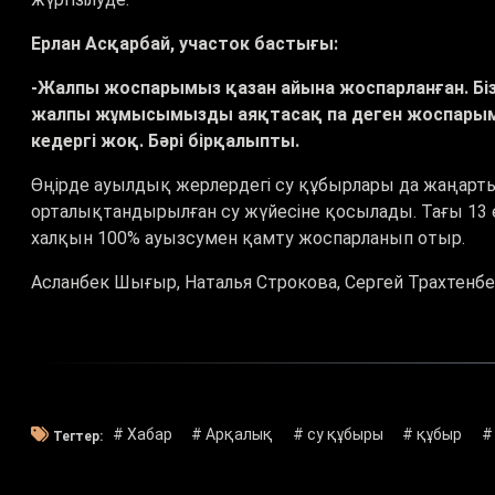
Ерлан Асқарбай, участок бастығы:
-Жалпы жоспарымыз қазан айына жоспарланған. Біз
жалпы жұмысымызды аяқтасақ па деген жоспарым
кедергі жоқ. Бәрі бірқалыпты.
Өңірде ауылдық жерлердегі су құбырлары да жаңарт
орталықтандырылған су жүйесіне қосылады. Тағы 13 
халқын 100
%
ауызсумен қамту жоспарланып отыр.
Асланбек Шығыр, Наталья Строкова, Сергей Трахтенб
# Хабар
# Арқалық
# су құбыры
# құбыр
#
Тегтер: