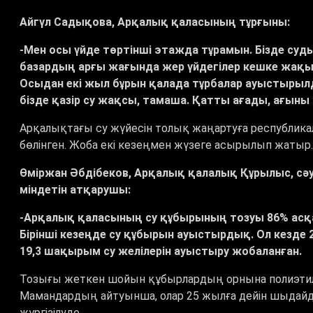
Айгүл Садықова, Арқалық қаласының тұрғыны:
-Мен осы үйде төртінші этажда тұрамын. Бізде суды
базардың арғы жағында жер үйдегілер кешке жақын 
Осыдан екі жыл бұрын қалада тұрбалар ауыстырылд
бізде қазір су жақсы, тамаша. Қатты ағады, ағын
Арқалықтағы су жүйесін толық жаңартуға республик
бөлінген. Жоба екі кезеңмен жүзеге асырылып жатыр.
Өміржан Әбдібеков, Арқалық қалалық Құрылыс, сә
міндетін атқарушы:
-Арқалық қаласының су құбырының тозуы 86% асқан 
Бірінші кезеңде су құбырын ауыстырдық. Ол кезде
19,3 шақырым су желілерін ауыстыру жобаланған.
Тозығы жеткен шойын құбырлардың орнына полиэтил
Мамандардың айтуынша, олар 25 жылға дейін шыдайд
жүргізілуде.