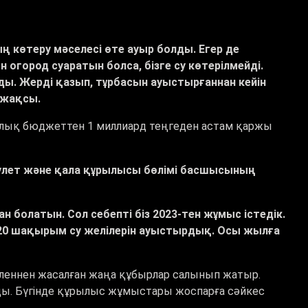
ң көтеру мәселесі өте ауыр болды. Егер де
огород суаратын болса, бізге су көтерілмейді.
ы. Жерді қазып, тұрбасын ауыстырғаннан кейін
ы жақсы.
алық бюджеттен 1 миллиард теңгеден астам қаржы
улет және қала құрылысы бөлімі басшысының
болатын. Сол себепті біз 2023-тен жұмыс істедік.
 20 шақырым су желілерін ауыстырдық. Осы жылға
еннен жасалған жаңа құбырлар салынып жатыр.
ы. Бүгінде құрылыс жұмыстары жоспарға сәйкес