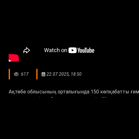
617
22.07.2025, 18:50
Ақтөбе облысының орталығында 150 көпқабатты ғим
магистральдік жүйе жаңартылуға тиіс. Жылыту маус
көзделген. Барлығы коммуналдық мекемелердің инв
Қарасай батыр көшесіндегі бұл магистральдік желі 3
жарылып, тұрғындар жарты күнге дейін жылусыз қалға
ауыстырылады. Абонент санының артуына байланыст