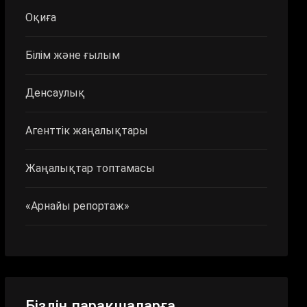
Оқиға
Білім және ғылым
Денсаулық
Агенттік жаңалықтары
Жаңалықтар топтамасы
«Арнайы репортаж»
Біздің парақшаларға