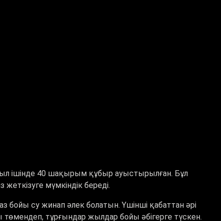
ыл ішінде 40 шақырым құбыр ауыстырылған. Бұл
 жеткізуге мүмкіндік береді.
 бойы су жинап әлек болатын. Үшінші қабаттан әрі
 төмендеп, тұрғындар жылдар бойы әбігерге түскен.