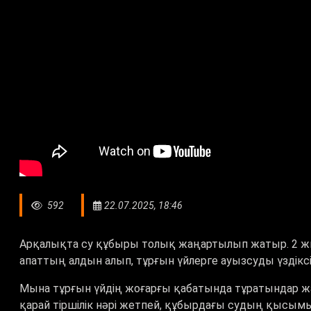
592
22.07.2025, 18:46
Арқалықта су құбыры толық жаңартылып жатыр. 2 ж
апаттың алдын алып, тұрғын үйлерге ауызсуды үздіксіз
Мына тұрғын үйдің жоғарғы қабатында тұратындар жаз
қарай тіршілік нәрі жетпей, құбырдағы судың қысымы