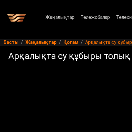
Жаңалықтар
Тележобалар
Телехи
Басты
Жаңалықтар
Қоғам
Арқалықта су құбы
Арқалықта су құбыры толы