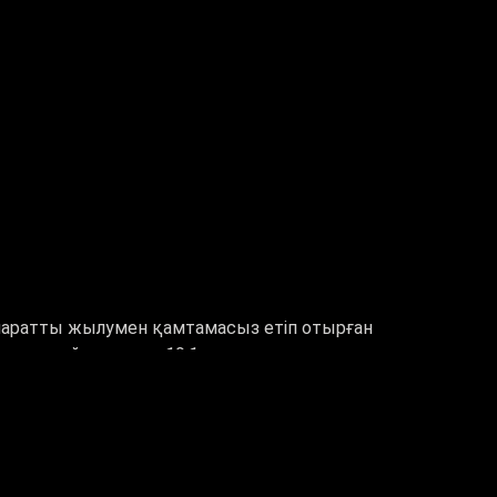
аратты жылумен қамтамасыз етіп отырған
ымына дайындыққа 19,1 миллиард теңге жұмсау
естициялық бағдарламасы аясында жүзеге асырылады.
0 жылдан бері жаңармаған. Өткен қыста бірнеше жерден
н еді. Әбден ескірген құбырдың 166 метрі
ы үлкен диаметрлі құбырлар орнатылады.