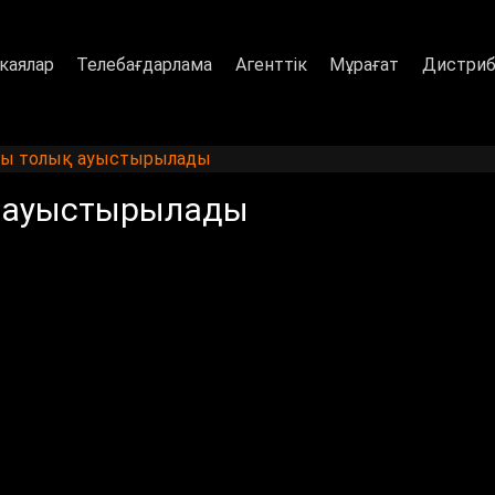
каялар
Телебағдарлама
Агенттік
Мұрағат
Дистриб
ры толық ауыстырылады
қ ауыстырылады