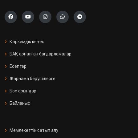
Көркемдік кеңес
БАҚ арналған бағдарламалар
Есептер
Жарнама берушілерге
Бос орындар
Байланыс
Мемлекеттік сатып алу