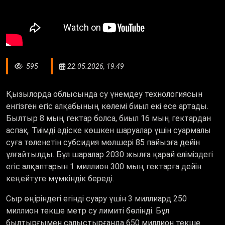
595
22.05.2026, 19:49
Қызылорда облысында су үнемдеу технологиясын
енгізген егіс алқабының көлемі биыл екі есе артады.
Былтыр 8 мың гектар болса, биыл 16 мың гектардан
аспақ. Тиімді әдіске көшкен шаруалар үшін суармалы
суға төленетін субсидия мөлшері 85 пайызға дейін
ұлғайтылды. Бұл шаралар 2030 жылға қарай еліміздегі
егіс алқаптарын 1 миллион 300 мың гектарға дейін
кеңейтуге мүмкіндік береді.
Сыр өңіріндегі егінді суару үшін 3 миллиард 250
миллион текше метр су лимиті бөлінді. Бұл
былтырғымен салыстырғанда 650 миллион текше