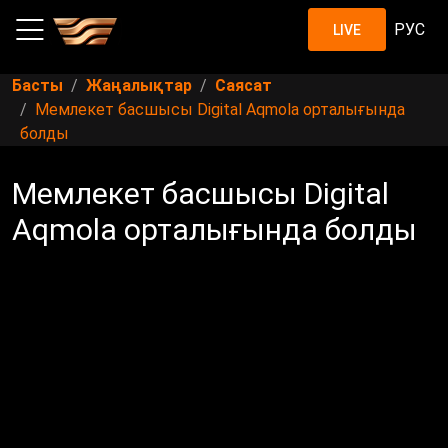
РУС
LIVE
Басты
Жаңалықтар
Саясат
Мемлекет басшысы Digital Aqmola орталығында
болды
Мемлекет басшысы Digital
Aqmola орталығында болды