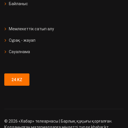
Байланыс
Мемлекеттік сатып алу
Сұрақ - жауап
Сауалнама
24.KZ
©
2026
«Хабар» телеарнасы | Барлық құқығы қорғалған.
Қолданылған материалдарға міндетті түрде khabar.kz