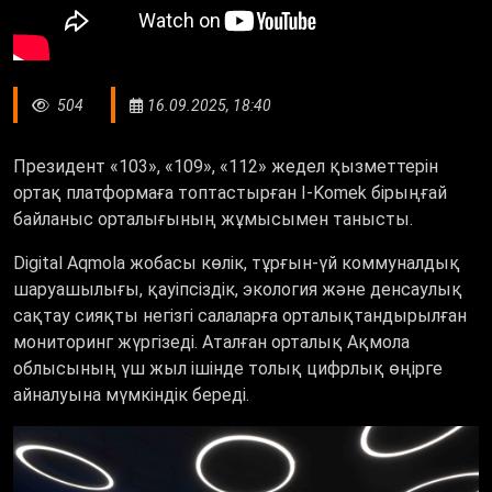
504
16.09.2025, 18:40
Президент «103», «109», «112» жедел қызметтерін
ортақ платформаға топтастырған І-Komek бірыңғай
байланыс орталығының жұмысымен танысты.
Digital Aqmola жобасы көлік, тұрғын-үй коммуналдық
шаруашылығы, қауіпсіздік, экология және денсаулық
сақтау сияқты негізгі салаларға орталықтандырылған
мониторинг жүргізеді. Аталған орталық Ақмола
облысының үш жыл ішінде толық цифрлық өңірге
айналуына мүмкіндік береді.