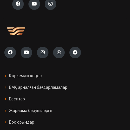
Көркемдік кеңес
БАҚ арналған бағдарламалар
Есептер
Жарнама берушілерге
Бос орындар