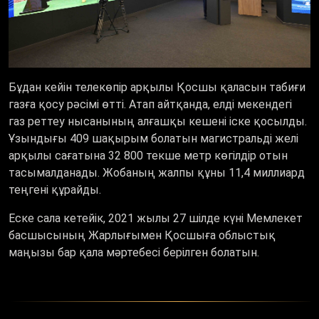
Бұдан кейін телекөпір арқылы Қосшы қаласын табиғи
газға қосу рәсімі өтті. Атап айтқанда, елді мекендегі
газ реттеу нысанының алғашқы кешені іске қосылды.
Ұзындығы 409 шақырым болатын магистральді желі
арқылы сағатына 32 800 текше метр көгілдір отын
тасымалданады. Жобаның жалпы құны 11,4 миллиард
теңгені құрайды.
Еске сала кетейік, 2021 жылы 27 шілде күні Мемлекет
басшысының Жарлығымен Қосшыға облыстық
маңызы бар қала мәртебесі берілген болатын.