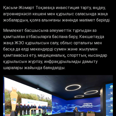
Қасым-Жомарт Тоқаевқа инвестиция тарту, өңдеу,
агроөнеркәсіп кешені мен құрылыс саласында жаңа
жобалардың қолға алынғаны жөнінде мәлімет берілді.
Мемлекет басшысына әлеуметтік тұрғыдан аз
қамтылған отбасыларға баспана беру, Көкшетауда
жаңа ЖЭО құрылысын салу, облыс орталығы мен
басқа да елді мекендерді сумен және жылумен
қамтамасыз ету, медициналық, спорттық нысандар
құрылысын жүргізу, инфрақұрылымды дамыту
шаралары жайында баяндалды.