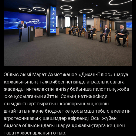
Облыс әкімі Марат Ахметжанов «Дихан-Плюс» шаруа
қожалығының тәжірибесі негізінде аграрлық салаға
жасанды интеллектіні енгізу бойынша пилоттық жоба
іске қосылғанын айтты. Соның нәтижесінде
өнімділікті арттыратын, кәсіпорынның кірісін
ұлғайтатын және бюджетке қосымша табыс әкелетін
агротехникалық шешімдер әзірленді. Осы жүйені
Ақмола облысындағы шаруа қожалықтарға кеңінен
тарату жоспарланып отыр.