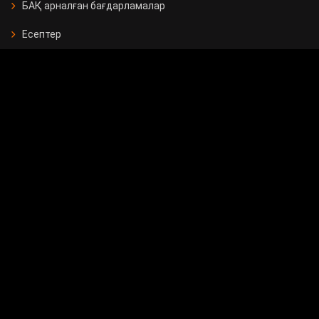
БАҚ арналған бағдарламалар
Есептер
Жарнама берушілерге
Бос орындар
Байланыс
Мемлекеттік сатып алу
Сұрақ - жауап
Сауалнама
24.KZ