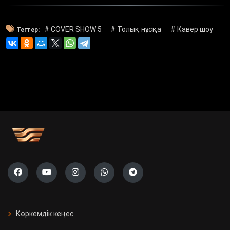
# COVER SHOW 5
# Толық нұсқа
# Кавер шоу
Тегтер:
Көркемдік кеңес