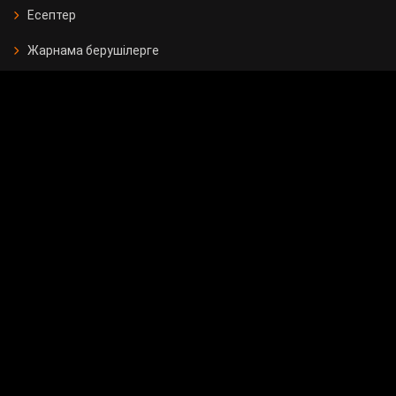
Есептер
Жарнама берушілерге
Бос орындар
Байланыс
Мемлекеттік сатып алу
Сұрақ - жауап
Сауалнама
24.KZ