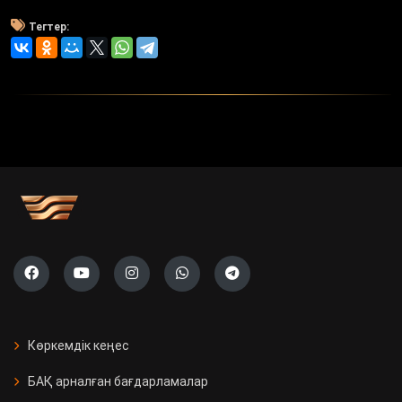
Тегтер:
Көркемдік кеңес
БАҚ арналған бағдарламалар