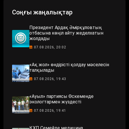
Соңғы жаңалықтар
Президент Ардақ Әмірқұловтың
отбасына көңіл айту жеделхатын
жолдады
07.08.2026, 20:02
«Ақ жол» өндірісті қолдау мәселесін
талқылады
07.08.2026, 19:43
«Ауыл» партиясы Өскеменде
экологтармен жүздесті
07.08.2026, 19:41
ҚХП Семейде медицина