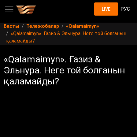
РУС
LIVE
Басты
Тележобалар
«Qalamaimyn»
«Qalamaimyn». Ғазиз & Эльнура. Неге той болғанын
қаламайды?
«Qalamaimyn». Ғазиз &
Эльнура. Неге той болғанын
қаламайды?