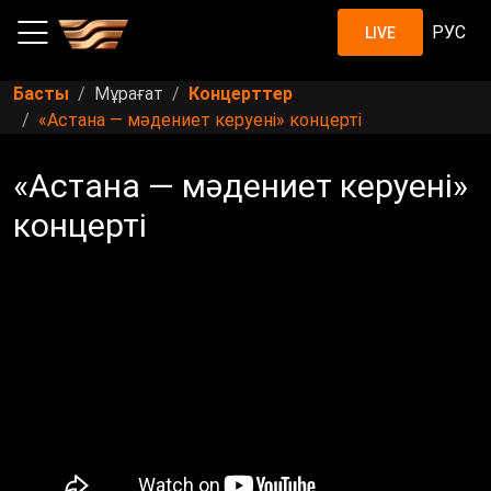
РУС
LIVE
Басты
Мұрағат
Концерттер
«Астана — мәдениет керуені» концерті
«Астана — мәдениет керуені»
концерті