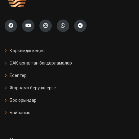
Көркемдік кеңес
БАҚ арналған бағдарламалар
Есептер
Жарнама берушілерге
Бос орындар
Байланыс