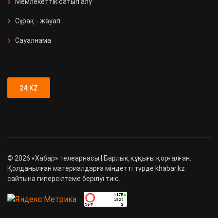
Мемлекеттік сатып алу
Сұрақ - жауап
Сауалнама
24.KZ
©
2026
«Хабар» телеарнасы | Барлық құқығы қорғалған.
Қолданылған материалдарға міндетті түрде khabar.kz
сайтына гиперсілтеме берілуі тиіс.