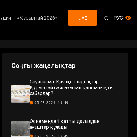
уция
«Құрылтай 2026»
РУС
LIVE
Соңғы жаңалықтар
Сауалнама: Қазақстандықтар
Құрылтай сайлауынан қаншалықты
хабардар?
05.08.2026, 19:49
Өскемендегі қатты дауылдан
ағаштар құлады
05.08.2026, 19:45