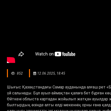
852
12.06.2025, 18:45
Шығыс Қазақстандағы Самар ауданында алғаш рет «Б
үй салынады. Бұл ауыл-аймақтан қалаға бет бұрған кө
Өйткені облыста картадан жойылып жатқан ауылдар же
былтырдың өзінде алты елді мекеннің орны ғана қал
қалу үшін әлеуметтік әрі мәдени нысандар салып, ин