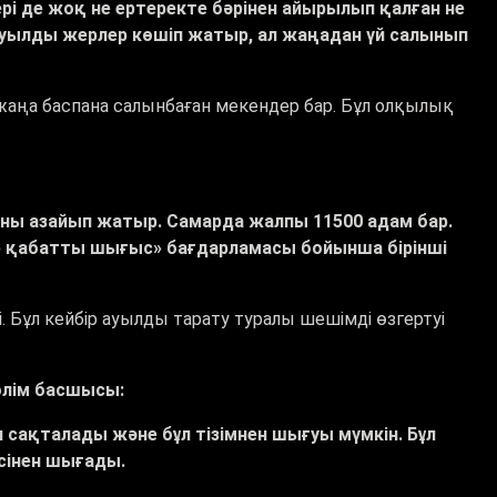
і де жоқ не ертеректе бәрінен айырылып қалған не
ауылды жерлер көшіп жатыр, ал жаңадан үй салынып
жаңа баспана салынбаған мекендер бар. Бұл олқылық
ны азайып жатыр. Самарда жалпы 11500 адам бар.
Бір қабатты шығыс» бағдарламасы бойынша бірінші
. Бұл кейбір ауылды тарату туралы шешімді өзгертуі
лім басшысы:
л сақталады және бұл тізімнен шығуы мүмкін. Бұл
сінен шығады.