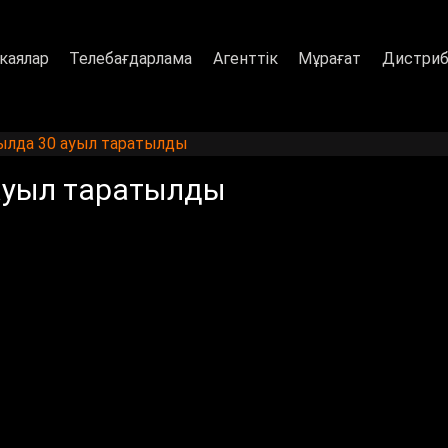
каялар
Телебағдарлама
Агенттік
Мұрағат
Дистриб
ылда 30 ауыл таратылды
ауыл таратылды