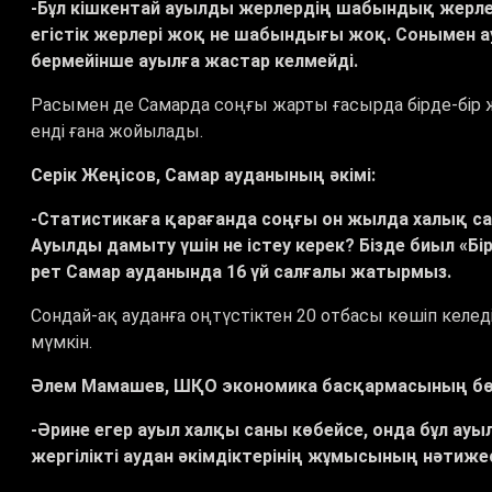
-Бұл кішкентай ауылды жерлердің шабындық жерлер
егістік жерлері жоқ не шабындығы жоқ. Сонымен 
бермейінше ауылға жастар келмейді.
Расымен де Самарда соңғы жарты ғасырда бірде-бір 
енді ғана жойылады.
Серік Жеңісов, Самар ауданының әкімі:
-Статистикаға қарағанда соңғы он жылда халық са
Ауылды дамыту үшін не істеу керек? Бізде биыл «
рет Самар ауданында 16 үй салғалы жатырмыз.
Сондай-ақ ауданға оңтүстіктен 20 отбасы көшіп келеді
мүмкін.
Әлем Мамашев, ШҚО экономика басқармасының бө
-Әрине егер ауыл халқы саны көбейсе, онда бұл ауы
жергілікті аудан әкімдіктерінің жұмысының нәтиже