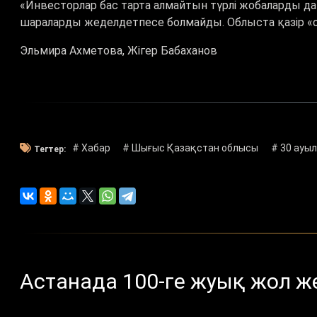
«
Инвесторлар бас тарта алмайтын түрлі жобаларды 
шараларды жеделдетпесе болмайды. Облыста қазір «оңт
Эльмира Ахметова, Жігер Бабаханов
# Хабар
# Шығыс Қазақстан облысы
# 30 ауы
Тегтер:
Астанада 100-ге жуық жол ж