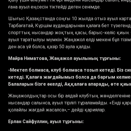
ғана ауыл еңсесін тіктейді деген сенімде.
Шығыс Қазақстанда соңғы 10 жылда отыз ауыл картад
Тарбағатай, Күршім аудандарынан қалаға бет түзеген
спорттық нысандар жоқтың қасы, барыс-келіс қиын.
ауыл таратылуы мүмкін. Жаңажол елді мекені бұл тізім
ден аса үй болса, қазір 50 аула қалды.
Майра Ниматова, Жаңажол ауылының тұрғыны:
-Мектеп болмаса, клуб болмаса тозып кетеді. Біз 
кетеді. Қалаға жағдайымыз болса да барғым келме
Балаларын бізге әкелді, Аққалаға апарады, өте қи
Жаңажолдықтар осы бір аядай клубтың жөнделгеніне
нысандар салынса, ауыл тірлігі тұраламайды.
«
Енді қа
қолайлы жағдай жасалса
»,–
дейді қариялар.
Ерлан Сайфуллин, ауыл тұрғыны: