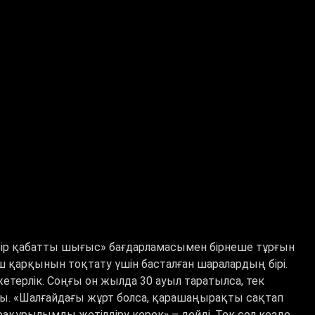
ір қабатты шығыс» бағдарламасымен бірнеше тұрғын
ш қарқынын тоқтату үшін басталған шаралардың бірі.
терлік. Соңғы он жылда 30 ауыл таратылса, тек
ды.
«
Шалғайдағы жұрт болса, қарашаңырақты сақтап
фрақұрылымды жетілдіру керек
»,–
дейді. Тек сол кезде