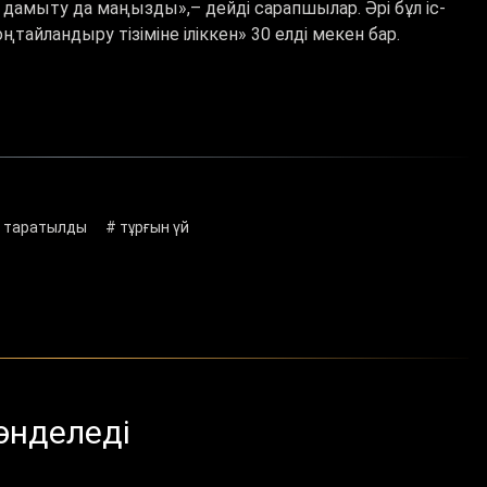
да дамыту да маңызды
»,–
дейді сарапшылар. Әрі бұл іс-
айландыру тізіміне іліккен» 30 елді мекен бар.
л таратылды
# тұрғын үй
өнделеді