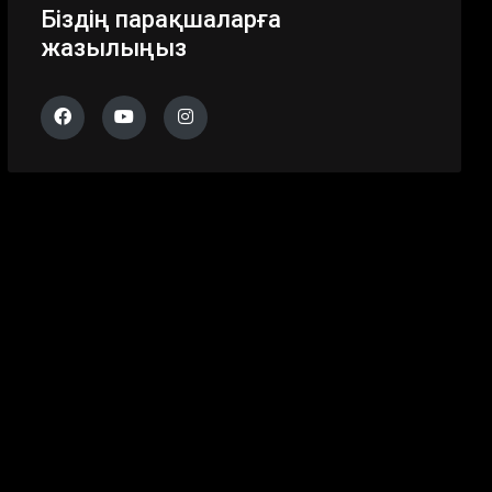
Біздің парақшаларға
жазылыңыз