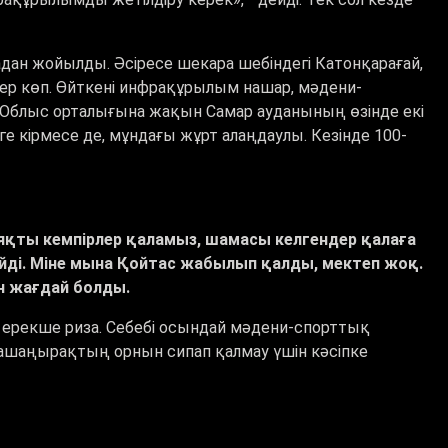
ан жойылды. Әсіресе шекара шебіндегі Катонқарағай,
дер көп. Өйткені инфрақұрылым нашар, мәдени-
 Облыс орталығына жақын Самар ауданының өзінде екі
ге кірмесе де, мұндағы жұрт алаңдаулы. Кезінде 100-
сияқты кемпірлер қаламыз, шамасы келгендер қалаға
йді. Міне мына Қойтас жабылып қалды, мектеп жоқ.
ын жағдай болды.
 ерекше риза. Себебі осындай мәдени-спорттық
рашаңырақтың орнын сипап қалмау үшін кәсіпке