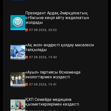
Президент Ардақ Әмірқұловтың
отбасына көңіл айту жеделхатын
жолдады
07.08.2026, 20:02
«Ақ жол» өндірісті қолдау мәселесін
талқылады
07.08.2026, 19:43
«Ауыл» партиясы Өскеменде
экологтармен жүздесті
07.08.2026, 19:41
ҚХП Семейде медицина
қызметкерлерімен кездесті