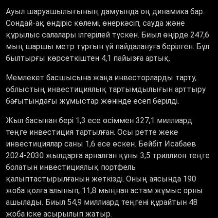
Ауыл шаруашылығының дамуында оң динамика бар.
Сондай-ақ өндіріс көлемі, өнеркәсіп, сауда және
құрылыс салалары ілгерілей түскен. Биыл өңірде 247,6
мың шаршы метр тұрғын үй пайдалануға берілген. Бұл
былтырғы көрсеткіштен 4,1 пайызға артық.
Мемлекет басшысына жаңа инвесторларды тарту,
облыстың инвестициялық тартымдылығын арттыру
бағытындағы жұмыстар жөнінде есеп берілді.
Жыл басынан бері 1,3 есе өсіммен 327,1 миллиард
теңге инвестиция тартылған. Осы ретте жеке
инвестициялар саны 1,6 есе өскен. Бейбіт Исабаев
2024-2030 жылдарға арналған құны 3,5 триллион теңге
болатын инвестициялық портфель
қалыптастырылғанын жеткізді. Оның аясында 190
жоба қолға алынып, 11,8 мыңнан астам жұмыс орны
ашылады. Биыл 54,9 миллиард теңгені құрайтын 48
жоба іске асырылып жатыр.