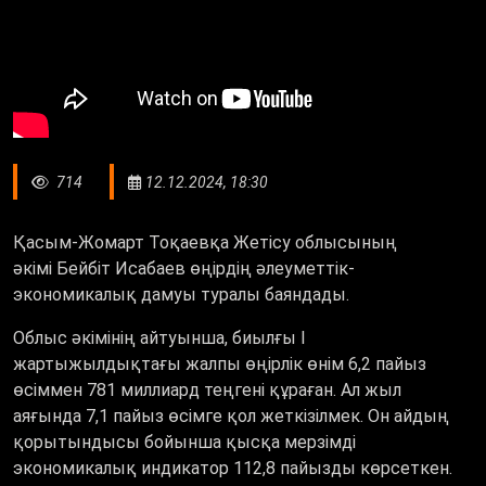
714
12.12.2024, 18:30
Қасым-Жомарт Тоқаевқа Жетісу облысының
әкімі Бейбіт Исабаев өңірдің әлеуметтік-
экономикалық дамуы туралы баяндады.
Облыс әкімінің айтуынша, биылғы І
жартыжылдықтағы жалпы өңірлік өнім 6,2 пайыз
өсіммен 781 миллиард теңгені құраған. Ал жыл
аяғында 7,1 пайыз өсімге қол жеткізілмек. Он айдың
қорытындысы бойынша қысқа мерзімді
экономикалық индикатор 112,8 пайызды көрсеткен.