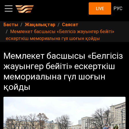
РУС
LIVE
Басты
Жаңалықтар
Саясат
Мемлекет басшысы «Белгісіз жауынгер бейіті»
ескерткіш мемориалына гүл шоғын қойды
Мемлекет басшысы «Белгісіз
жауынгер бейіті» ескерткіш
мемориалына гүл шоғын
қойды