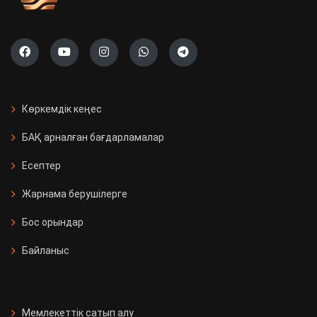
Көркемдік кеңес
БАҚ арналған бағдарламалар
Есептер
Жарнама берушілерге
Бос орындар
Байланыс
Мемлекеттік сатып алу