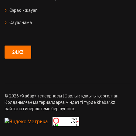
Сұрақ - жауап
Сауалнама
24.KZ
©
2026
«Хабар» телеарнасы | Барлық құқығы қорғалған.
Қолданылған материалдарға міндетті түрде khabar.kz
сайтына гиперсілтеме берілуі тиіс.