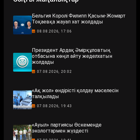
Бельгия Королі Филипп Қасым-Жомарт
Тоқаевқа жауап хат жолдады
08.08.2026, 17:06
Президент Ардақ Әмірқұловтың
отбасына көңіл айту жеделхатын
жолдады
07.08.2026, 20:02
«Ақ жол» өндірісті қолдау мәселесін
талқылады
07.08.2026, 19:43
«Ауыл» партиясы Өскеменде
экологтармен жүздесті