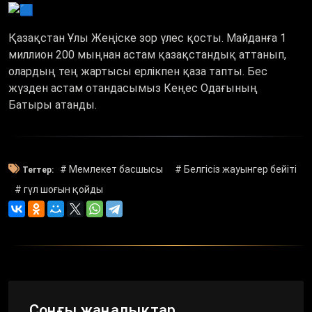
Қазақстан Ұлы Жеңіске зор үлес қосты. Майданға 1
миллион 200 мыңнан астам қазақстандық аттанып,
олардың тең жартысы ерлікпен қаза тапты. Бес
жүзден астам отандасымыз Кеңес Одағының
Батыры атанды.
# Мемлекет басшысы
# Белгісіз жауынгер бейіті
Тегтер:
# гүл шоғын қойды
Соңғы жаңалықтар