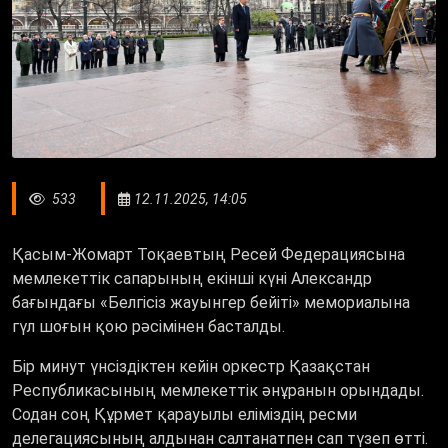
533
12.11.2025, 14:05
Қасым-Жомарт Тоқаевтың Ресей Федерациясына
мемлекеттік сапарының екінші күні Александр
бағындағы «Белгісіз жауынгер бейіті» мемориалына
гүл шоғын қою рәсімінен басталды.
Бір минут үнсіздіктен кейін оркестр Қазақстан
Республикасының мемлекеттік әнұранын орындады.
Содан соң Құрмет қарауылы еліміздің ресми
делегациясының алдынан салтанатпен сап түзеп өтті.