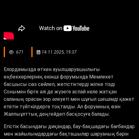
671
14.11.2025, 19:37
Елордамызда өткен ауылшаруашылығы
еңбеккерлерінің екінші форумында Мемлекет
басшысы сөз сөйлеп, жетістіктерді жіпке тізді.
Сонымен бірге әлі де жүзеге аспай келе жатқан
саланың орасан зор әлеуеті мен шұғыл шешімді қажет
ететін түйткілдерге тоқталды. Ал форумның өзін
Жалпыұлттық деңгейдегі басқосуға балады.
Егістік басындағы диқандар, бау-бақшадағы бағбандар
мен жайылымдардағы бақташылар шаруаның бәрін