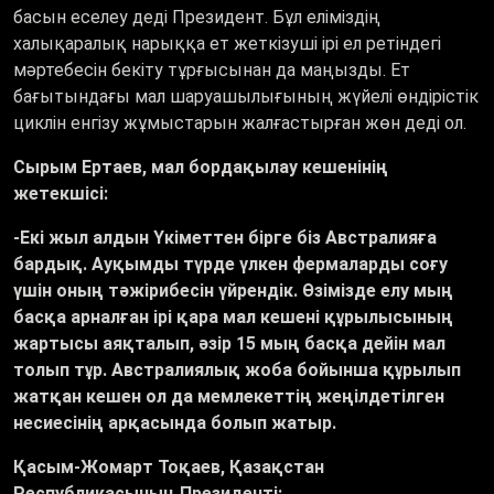
басын еселеу деді Президент. Бұл еліміздің
халықаралық нарыққа ет жеткізуші ірі ел ретіндегі
мәртебесін бекіту тұрғысынан да маңызды. Ет
бағытындағы мал шаруашылығының жүйелі өндірістік
циклін енгізу жұмыстарын жалғастырған жөн деді ол.
Сырым Ертаев, мал бордақылау кешенінің
жетекшісі:
-Екі жыл алдын Үкіметтен бірге біз Австралияға
бардық. Ауқымды түрде үлкен фермаларды соғу
үшін оның тәжірибесін үйрендік. Өзімізде елу мың
басқа арналған ірі қара мал кешені құрылысының
жартысы аяқталып, әзір 15 мың басқа дейін мал
толып тұр. Австралиялық жоба бойынша құрылып
жатқан кешен ол да мемлекеттің жеңілдетілген
несиесінің арқасында болып жатыр.
Қасым-Жомарт Тоқаев, Қазақстан
Республикасының Президенті: