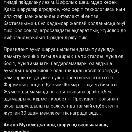
тиімді пайдалану ләзім. Цифрлық шешімдер керек.
Қазір шаруалар агродрон, жер серігі технологиясының
игіліктері мен жасанды интеллектіні енгізе
бастағанымен, бұл қадамдар жаппай қолданысқа енуі
тиіс. Сол секілді агросаладағы ақпараттық жүйелер де
цифрландырылып, біріздендірілуі тиіс.
Президент ауыл шаруашылығын дамыту ауылды
дамыту екеніне тағы да айрықша тоқталды. Ауыл ел
бесігі, Ауыл аманаты бағдарламалары өз алдына
ауылдың көркейюіне одан шыққан кәсіпкерлердің
қамқорлығы да үлкен үлес қосатынын атап өтті.
Форумның соңын Қасым-Жомарт Тоқаев биылғы
Жұмысшы мамандықтары жылына орай еңбек
адамдарына құрмет көрсетті. Президент қолынан
ауыл шаруашылығы саласында талмай еңбектеніп
жүрген 30 адам мемлекеттік награда алды.
Асқар Мұхамеджанов, шаруа қожалығының
жетекшісі: