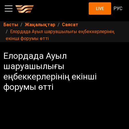
РУС
LIVE
Басты
Жаңалықтар
Саясат
Елордада Ауыл шаруашылығы еңбеккерлерінің
екінші форумы өтті
Елордада Ауыл
шаруашылығы
еңбеккерлерінің екінші
форумы өтті