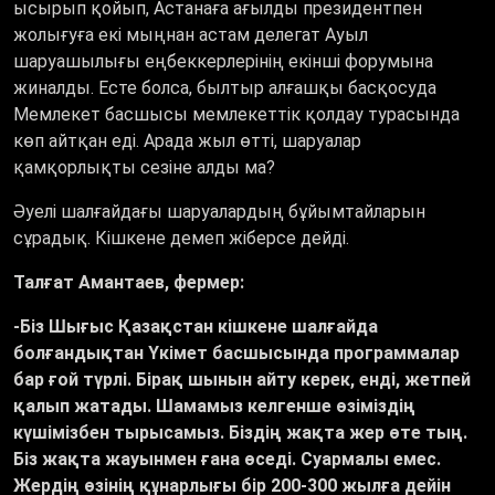
ысырып қойып, Астанаға ағылды президентпен
жолығуға екі мыңнан астам делегат Ауыл
шаруашылығы еңбеккерлерінің екінші форумына
жиналды. Есте болса, былтыр алғашқы басқосуда
Мемлекет басшысы мемлекеттік қолдау турасында
көп айтқан еді. Арада жыл өтті, шаруалар
қамқорлықты сезіне алды ма?
Әуелі шалғайдағы шаруалардың бұйымтайларын
сұрадық. Кішкене демеп жіберсе дейді.
Талғат Амантаев, фермер:
-Біз Шығыс Қазақстан кішкене шалғайда
болғандықтан Үкімет басшысында программалар
бар ғой түрлі. Бірақ шынын айту керек, енді, жетпей
қалып жатады. Шамамыз келгенше өзіміздің
күшімізбен тырысамыз. Біздің жақта жер өте тың.
Біз жақта жауынмен ғана өседі. Суармалы емес.
Жердің өзінің құнарлығы бір 200-300 жылға дейін