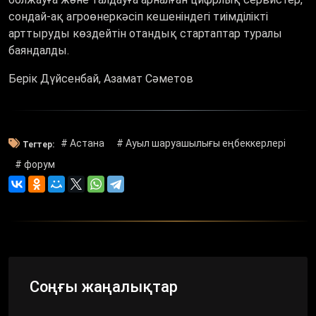
сондай-ақ агроөнеркәсіп кешеніндегі тиімділікті
арттыруды көздейтін отандық стартаптар туралы
баяндалды.
Берік Дүйсенбай, Азамат Сәметов
# Астана
# Ауыл шаруашылығы еңбеккерлері
Тегтер:
# форум
Соңғы жаңалықтар