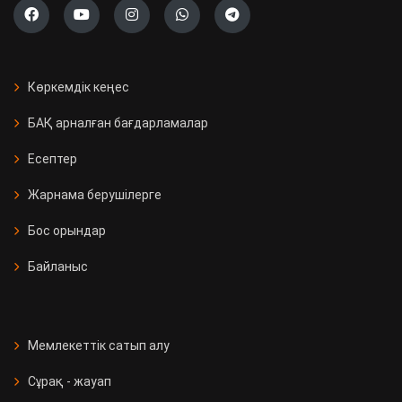
Көркемдік кеңес
БАҚ арналған бағдарламалар
Есептер
Жарнама берушілерге
Бос орындар
Байланыс
Мемлекеттік сатып алу
Сұрақ - жауап