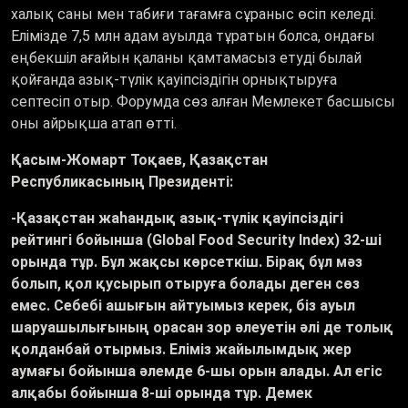
халық саны мен табиғи тағамға сұраныс өсіп келеді.
Елімізде 7,5 млн адам ауылда тұратын болса, ондағы
еңбекшіл ағайын қаланы қамтамасыз етуді былай
қойғанда азық-түлік қауіпсіздігін орнықтыруға
септесіп отыр. Форумда сөз алған Мемлекет басшысы
оны айрықша атап өтті.
Қасым-Жомарт Тоқаев, Қазақстан
Республикасының Президенті:
-Қазақстан жаһандық азық-түлік қауіпсіздігі
рейтингі бойынша (Global Food Security Index) 32-ші
орында тұр. Бұл жақсы көрсеткіш. Бірақ бұл мәз
болып, қол қусырып отыруға болады деген сөз
емес. Себебі ашығын айтуымыз керек, біз ауыл
шаруашылығының орасан зор әлеуетін әлі де толық
қолданбай отырмыз. Еліміз жайылымдық жер
аумағы бойынша әлемде 6-шы орын алады. Ал егіс
алқабы бойынша 8-ші орында тұр. Демек