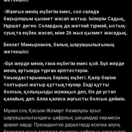
-Жалғыз менің еңбегім емес, сол салада
бауырларым қызмет жасап жатыр. Інілерім Садық,
Нұршат деген. Солардың да жатпай тұрмай, ыстық-
суықта еңбек жасап, міне 26 жыл қызмет жасадық.
Бекзат Мамырханов, балық шаруашылығының
жетекшісі:
-Бұл жерде менің ғана еңбегім емес қой. Бұл жерде
менің артымда тұрған әріптестерім.
Ұжымдастарымның бәрінің еңбегі. Қазір бәріне
толтырып жатыр құттықтаулар. Енді құтты
болсын, қолыңызды жумаңыз деп, біз де ұстап
қалайық деп. Алла қаласа жұғысты болсын деймін.
Мұнан соң Қасым-Жомарт Кемелұлы ауыл
шаруашылығындағы цифрлық шешімдер көрмесін
аралап көрді. Президентке деректерді есепке алуға,
болжауға және талдауға арналған цифрлық сервистер,