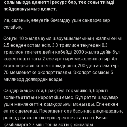
қолымызда қажетті ресурс бар, тек соны тиімді
пайдалануымыз қажет.
Иә, саланың әлеуетін бағамдау үшін сандарға зер
салайық.
Соңғы 10 жылда ауыл шаруашылығының жалпы өнімі
2,5 еседен астам өсіп, 3,3 триллион теңгеден 8,3
триллион теңгеге дейін көбейді. 2030 жылға дейін бұл
көрсеткішті тағы 2 есе арттыру межеленіп отыр. Ал
агроөнеркәсіп кешені өнімдерінің 200-ден астам түрі
70 мемлекетке экспортталады. Экспорт сомасы 5
миллиард доллардан асады.
Сандар жақсы ғой, бірақ бұл тоқмейілсіп, бөрікті
аспанға ататын көрсеткіш емес. Бұл ретте шаруалар
үшін мемлекеттің қамқорлығы маңызды. Егін еккен
ел тоқ демекші, Президент сөз басында диқандардың
рекордты жетістіктерін ерекше атап өтті. Биыл
қамбаларға 27 млн тонна астық жиналды.