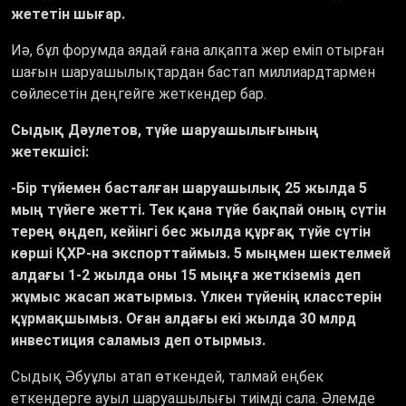
жететін шығар.
Иә, бұл форумда аядай ғана алқапта жер еміп отырған
шағын шаруашылықтардан бастап миллиардтармен
сөйлесетін деңгейге жеткендер бар.
Сыдық Дәулетов, түйе шаруашылығының
жетекшісі:
-Бір түйемен басталған шаруашылық 25 жылда 5
мың түйеге жетті. Тек қана түйе бақпай оның сүтін
терең өңдеп, кейінгі бес жылда құрғақ түйе сүтін
көрші ҚХР-на экспорттаймыз. 5 мыңмен шектелмей
алдағы 1-2 жылда оны 15 мыңға жеткіземіз деп
жұмыс жасап жатырмыз. Үлкен түйенің класстерін
құрмақшымыз. Оған алдағы екі жылда 30 млрд
инвестиция саламыз деп отырмыз.
Сыдық Әбуұлы атап өткендей, талмай еңбек
еткендерге ауыл шаруашылығы тиімді сала. Әлемде