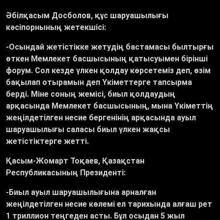
Әбілқасым Досболов, құс шаруашылығы
кәсіпорнының жетекшісі:
-Осындай жетістікке жетудің бастамасы былтырғы
өткен Мемлекет басшысының қатысуымен бірінші
форум. Сол кезде үлкен қолдау көрсетеміз деп, өзім
бақылап отырамын деп Үкіметтерге тапсырма
берді. Міне соның жемісі, биыл қолдаудың
арқасында Мемлекет басшысының, мына Үкіметтің
жеңілдетілген несие бергенінің арқасында ауыл
шаруашылығы саласы биыл үлкен жақсы
жетістіктерге жетті.
Қасым-Жомарт Тоқаев, Қазақстан
Республикасының Президенті:
-Биыл ауыл шаруашылығына арналған
жеңілдетілген несие көлемі ел тарихында алғаш рет
1 триллион теңгеден асты. Бұл осыдан 5 жыл