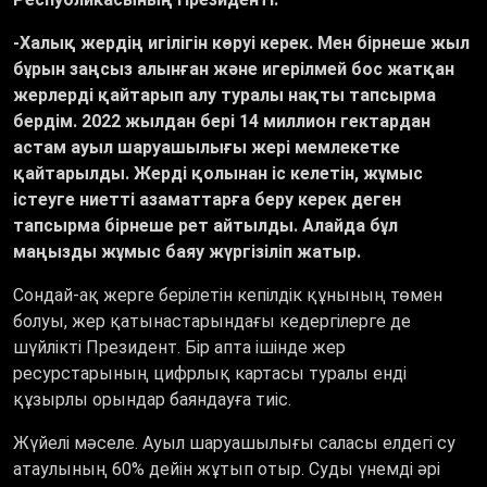
-Халық жердің игілігін көруі керек. Мен бірнеше жыл
бұрын заңсыз алынған және игерілмей бос жатқан
жерлерді қайтарып алу туралы нақты тапсырма
бердім. 2022 жылдан бері 14 миллион гектардан
астам ауыл шаруашылығы жері мемлекетке
қайтарылды. Жерді қолынан іс келетін, жұмыс
істеуге ниетті азаматтарға беру керек деген
тапсырма бірнеше рет айтылды. Алайда бұл
маңызды жұмыс баяу жүргізіліп жатыр.
Сондай-ақ жерге берілетін кепілдік құнының төмен
болуы, жер қатынастарындағы кедергілерге де
шүйлікті Президент. Бір апта ішінде жер
ресурстарының цифрлық картасы туралы енді
құзырлы орындар баяндауға тиіс.
Жүйелі мәселе. Ауыл шаруашылығы саласы елдегі су
атаулының 60% дейін жұтып отыр. Суды үнемді әрі