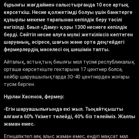
бұрынғы жағдаймен салыстырғанда 10 есе артық
көрсеткіш. Несие қолжетімді болуы үшін банктерге
құзырлы мекеме тарапынан кепілдік беру тәсілі
енгізілді. Биыл «Даму» қоры 1300 несиеге кепілдік
берді. Сөйтіп несие алуға мүлкі жеткіліксіз көптеген
шаруаның, әсіресе, шағын және орта деңгейдегі
фермерлердің мәселесі оң шешімін тапты.
Айталық, астықтың биылғы мол түсімі республикалық
орташа көрсеткіште гектарына 17 центнер болса,
кейбір шаруашылықтарда 30-40 центнерден жоғары
түсім берген.
Нұрлан Хасенов, фермер:
-Егін шаруашылығында екі жыл. Тыңайтқышты
алғанға 60% Үкімет төлейді, 40% біз төлейміз. Жалпы
жаман емес.
Егіншіліктегі аяқ алыс жаман емес, ендігі мақсат мал