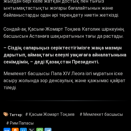
жылдан бері келе жатқан достық пен тығыз
ынтымақтастықты жоғары бағалайтынын және
байланыстарды одан әрі тереңдету ниетін жеткізді.
Сондай-ақ Қасым-Жомарт Тоқаев Католик шіркеуінің
басшысын Астанаға шақыратынын тағы да растады.
– Сіздің сапарыңыз серіктестігімізге жаңа мазмұн
дарытып, аймақтағы елеулі уақиғаға айналатынына
сенімдімін, – деді Қазақстан Президенті.
Мемлекет басшысы Папа XIV Леоға ізгі мұратын іске
асыру жолында зор денсаулық және қажымас қайрат
тіледі.
# Қасым Жомарт Тоқаев
# Мемлекет басшысы
Тегтер:
# Рим Папасы