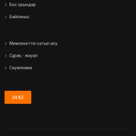
Бос орындар
Байланыс
Мемлекеттік сатып алу
Сұрақ - жауап
Сауалнама
24.KZ