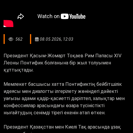
562
08.05.2026, 12:03
Президент Қасым-Жомарт Тоқаев Рим Папасы XIV
Леоны Понтифик болғанына бір жыл толуымен
құттықтады.
Мемлекет басшысы хатта Понтификтің бейбітшілік
идеясы мен диалогты ілгерілету жөніндегі дәйекті
уағызы адами қадір-қасиетті дәріптеп, халықтар мен
конфессиялар арасындағы өзара түсіністікті
нығайтудың сенімді тірегі екенін атап өткен.
Президент Қазақстан мен Киелі Тақ арасында ұзақ