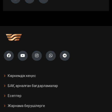
Көркемдік кеңес
БАҚ арналған бағдарламалар
Есептер
Жарнама берушілерге