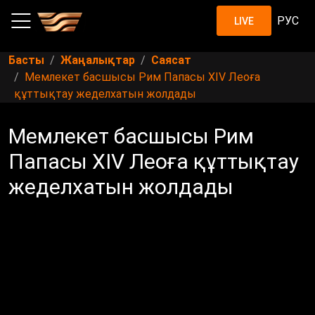
РУС
LIVE
Басты
Жаңалықтар
Саясат
Мемлекет басшысы Рим Папасы XIV Леоға
құттықтау жеделхатын жолдады
Мемлекет басшысы Рим
Папасы XIV Леоға құттықтау
жеделхатын жолдады