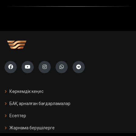
Көркемдік кеңес
БАҚ арналған бағдарламалар
Есептер
Жарнама берушілерге