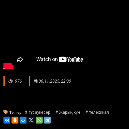
976
06.11.2025, 22:30
# тұсаукесер
# Жарық күн
# телехикая
Тегтер: