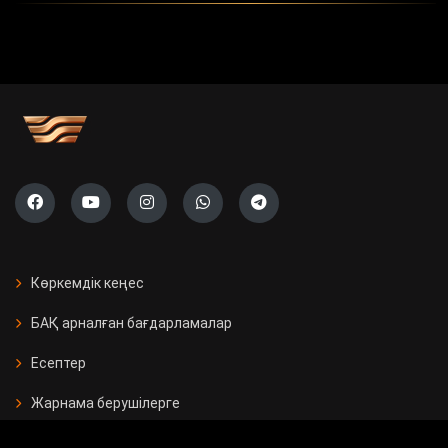
Көркемдік кеңес
БАҚ арналған бағдарламалар
Есептер
Жарнама берушілерге
Бос орындар