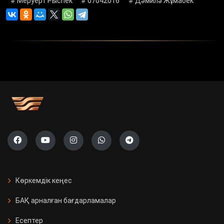
# Меруерт Рыспек
# 07042016
# Дәмилә Жұмабек
Көркемдік кеңес
БАҚ арналған бағдарламалар
Есептер