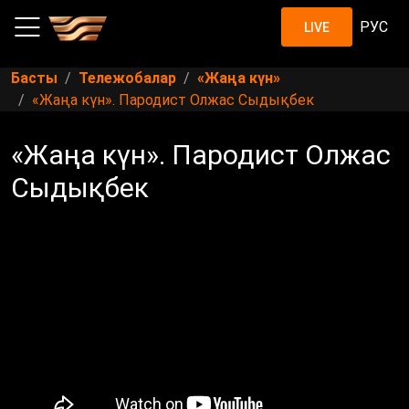
РУС
LIVE
Басты
Тележобалар
«Жаңа күн»
«Жаңа күн». Пародист Олжас Сыдықбек
«Жаңа күн». Пародист Олжас
Сыдықбек