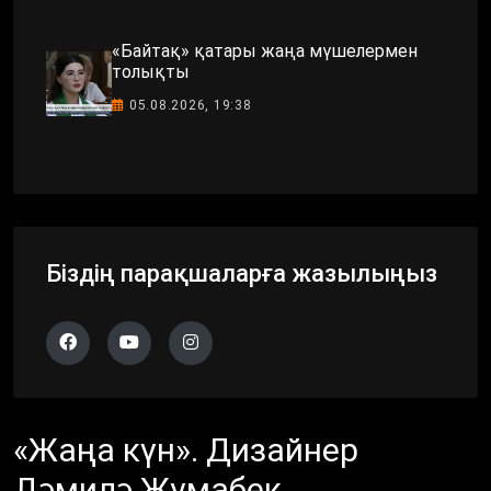
«Байтақ» қатары жаңа мүшелермен
толықты
05.08.2026, 19:38
Біздің парақшаларға жазылыңыз
«Жаңа күн». Дизайнер
Дәмилә Жұмабек