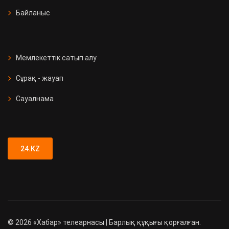
Байланыс
Мемлекеттік сатып алу
Сұрақ - жауап
Сауалнама
24.KZ
©
2026
«Хабар» телеарнасы | Барлық құқығы қорғалған.