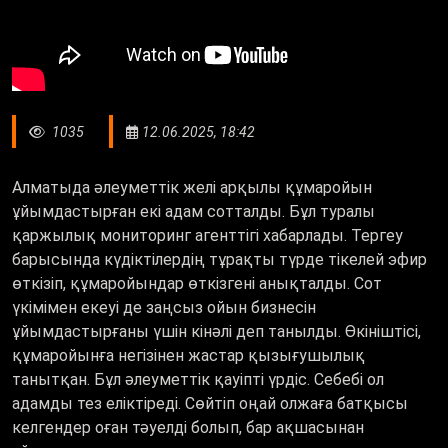
1035
12.06.2025, 18:42
Алматыда әлеуметтік желі арқылы құмаройын
ұйымдастырған екі адам сотталды. Бұл туралы
қаржылық мониторинг агенттігі хабарлады. Тергеу
барысында күдіктілердің тұрақты түрде тікелей эфир
өткізіп, құмаройындар өткізгені анықталды. Сот
үкімімен екеуі де заңсыз ойын бизнесін
ұйымдастырғаны үшін кінәлі деп танылды. Өкініштісі,
құмаройынға негізінен жастар қызығушылық
танытқан. Бұл әлеуметтік қауіпті үрдіс. Себебі ол
адамды тез еліктіреді. Сөйтіп оңай олжаға батқысы
келгендер оған тәуелді болып, бар ақшасынан