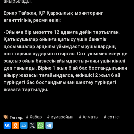
айырылады.
Ернар Тайжан, ҚР Қаржылық мониторинг
агенттігінің ресми өкілі:
-Ойынға бір мезетте 12 адамға дейін тартылған.
Қатысушылар ойынға қатысу үшін банктік
қосымшалар арқылы ұйымдастырушылардың
шоттарына аударып отырған. Сот үкімімен екеуі де
заңсыз ойын бизнесін ұйымдастырғаны үшін кінәлі
деп танылды. Біріне 1 жыл 6 ай бас бостандығынан
айыру жазасы тағайындалса, екіншісі 2 жыл 6 ай
түріндегі бас бостандығынан шектеу түріндегі
жазаға тартылды.
# Хабар
# құмаройын
# Алматы
# сот ісі
Тегтер: