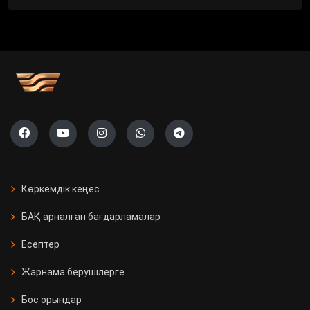
Көркемдік кеңес
БАҚ арналған бағдарламалар
Есептер
Жарнама берушілерге
Бос орындар