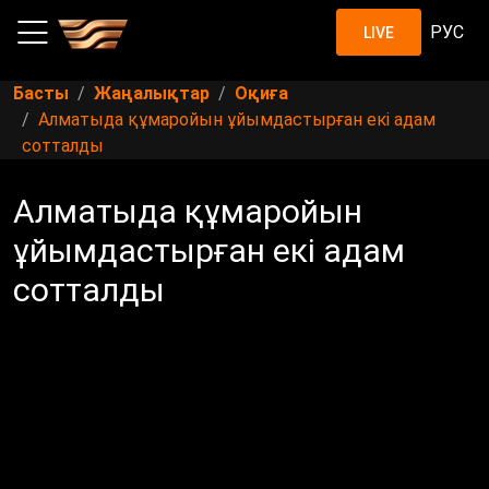
РУС
LIVE
Басты
Жаңалықтар
Оқиға
Алматыда құмаройын ұйымдастырған екі адам
сотталды
Алматыда құмаройын
ұйымдастырған екі адам
сотталды