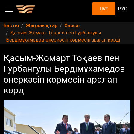
РУС
LIVE
Басты
Жаңалықтар
Саясат
Қасым-Жомарт Тоқаев пен Гурбангулы
Бердімұхамедов өнеркәсіп көрмесін аралап көрді
Қасым-Жомарт Тоқаев пен
Гурбангулы Бердімұхамедов
өнеркәсіп көрмесін аралап
көрді