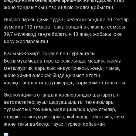
медицина мекемелеріне арналған жиһаздар, есіктер
және тоңазытқыштар өндірісі жолға қойылған.
Өндіріс паркін дамытудың келесі кезеңінде 70 гектар
аумаққа 112 ғимарат салу, сондай-ақ жалпы сомасы
39,7 миллиард теңге болатын 13 жаңа жобаны іске
қосу жоспарланған.
Қасым-Жомарт Тоқаев пен Гурбангулы
Бердімұхамедов ғарыш саласында, машина жасау,
металлургия, құрылыс индустриясы, жеңіл, тамақ
және химия өнеркәсібінде қызмет ететін
қазақстандық өндірушілердің көрмесімен танысты.
Экспозицияға отандық кәсіпорындар шығаратын
автокөліктер, ауыл шаруашылығы техникалары,
тұрмыстық техника, медициналық құрылғылар,
өндірістік аккумуляторлар, жиһаздар, текстиль, киім
және тағы да басқа тауар түрлері қойылған.