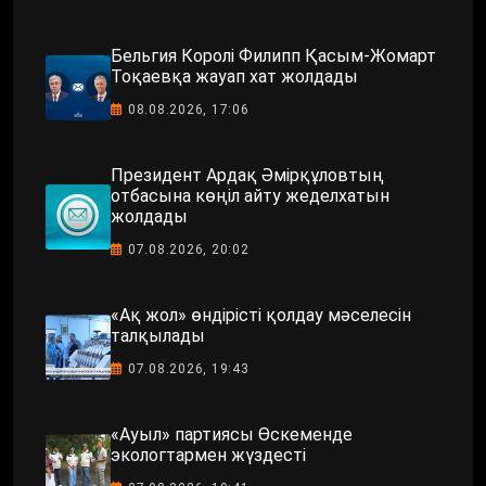
Бельгия Королі Филипп Қасым-Жомарт
Тоқаевқа жауап хат жолдады
08.08.2026, 17:06
Президент Ардақ Әмірқұловтың
отбасына көңіл айту жеделхатын
жолдады
07.08.2026, 20:02
«Ақ жол» өндірісті қолдау мәселесін
талқылады
07.08.2026, 19:43
«Ауыл» партиясы Өскеменде
экологтармен жүздесті