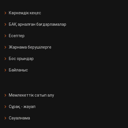
Көркемдік кеңес
БАҚ арналған бағдарламалар
Есептер
Жарнама берушілерге
Бос орындар
Байланыс
Мемлекеттік сатып алу
Сұрақ - жауап
Сауалнама