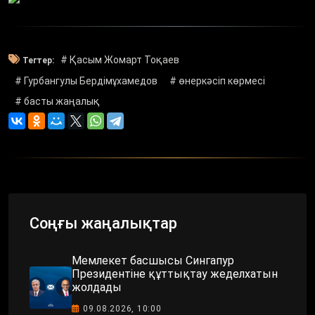
# Қасым Жомарт Тоқаев
Тегтер:
# Гурбангулы Бердімұхамедов
# өнеркәсіп көрмесі
# басты жаңалық
Соңғы жаңалықтар
Мемлекет басшысы Сингапур
Президентіне құттықтау жеделхатын
жолдады
09.08.2026, 10:00