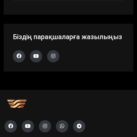
Біздің парақшаларға жазылыңыз