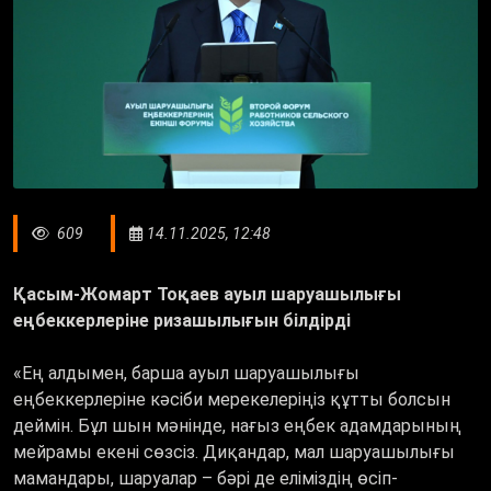
609
14.11.2025, 12:48
Қасым-Жомарт Тоқаев ауыл шаруашылығы
еңбеккерлеріне ризашылығын білдірді
«Ең алдымен, барша ауыл шаруашылығы
еңбеккерлеріне кәсіби мерекелеріңіз құтты болсын
деймін. Бұл шын мәнінде, нағыз еңбек адамдарының
мейрамы екені сөзсіз. Диқандар, мал шаруашылығы
мамандары, шаруалар – бәрі де еліміздің өсіп-