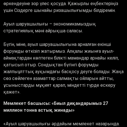
өркендеуіне зор үлес қосуда. Қажырлы еңбектеріңіз
үшін Сіздерге шынайы ризашылығымды білдіремін.
Ауыл шаруашылығы – экономикамыздың
стратегиялық мәні айрықша саласы.
Бүгін, міне, ауыл шаруашылығына арналған екінші
форумды өткізіп жатырмыз. Алқалы жиынға ауыл-
аймақтардан көптеген білікті мамандар арнайы келіп,
қатысып отыр. Сондықтан бүгінгі форумды
жалпыұлттық ауқымдағы басқосу деуге болады. Жаңа
сөз сөйлеген азаматтар салмақты ойларын айтты,
ұсыныстарды мұқият қарап, міндетті түрде ескеру
қажет».
Мемлекет басшысы: «Биыл диқандарымыз 27
миллион тонна астық жинады»
«Ауыл шаруашылығы әрдайым мемлекет назарында.