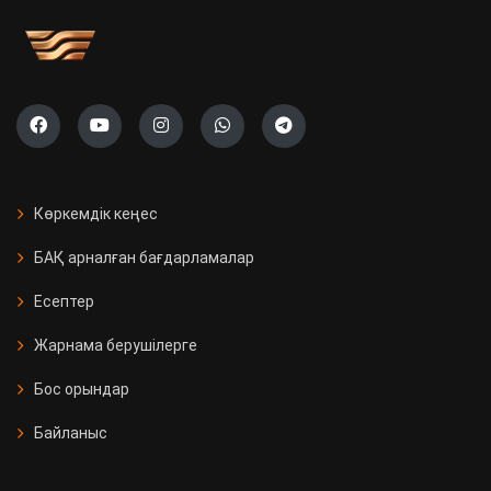
Көркемдік кеңес
БАҚ арналған бағдарламалар
Есептер
Жарнама берушілерге
Бос орындар
Байланыс