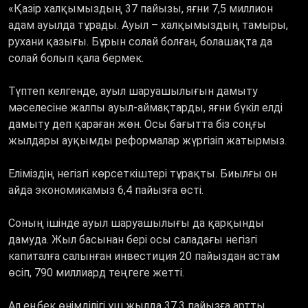
«Қазір халқымыздың 37 пайызы, яғни 7,5 миллион
адам ауылда тұрады. Ауыл – халқымыздың тамыры,
рухани қазығы. Бұрын солай болған, болашақта да
солай болып қала бермек.
Түптеп келгенде, ауыл шаруашылығын дамыту
мәселесіне жалпы ауыл-аймақтарды, яғни бүкіл елді
дамыту деп қараған жөн. Осы бағытта біз соңғы
жылдары ауқымды реформалар жүргізіп жатырмыз.
Еліміздің негізгі көрсеткіштері тұрақты. Биылғы он
айда экономикамыз 6,4 пайызға өсті.
Соның ішінде ауыл шаруашылығы да қарқынды
дамуда. Жыл басынан бері осы саладағы негізгі
капиталға салынған инвестиция 20 пайыздан астам
өсіп, 790 миллиард теңгеге жетті.
Ал еңбек өнімділігі үш жылда 37,3 пайызға артты.