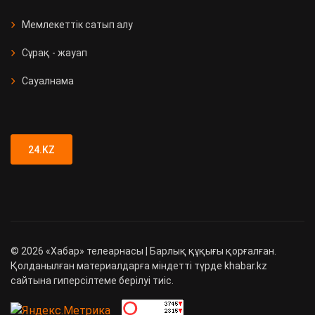
Мемлекеттік сатып алу
Сұрақ - жауап
Сауалнама
24.KZ
©
2026
«Хабар» телеарнасы | Барлық құқығы қорғалған.
Қолданылған материалдарға міндетті түрде khabar.kz
сайтына гиперсілтеме берілуі тиіс.