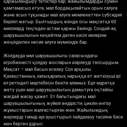
қаржыландыру тетіктері бар: жайылымдарды сумен
қамтамасыз етуге, мал бордақылайтын орын салуға
және асыл тұқымды мал алуға мемлекеттен субсидия
беріліп жатыр. Былтырдың өзінде осы мақсатқа 60
миллиард теңгеден астам қаржы бөлінді. Сондай-ақ
шаруашылығын кеңейтем деген кәсіп иелеріне
жеңілдікпен несие алуға мүмкіндік бар.
Жолдауда мал шаруашылығы саласындағы
агробизнесті қолдау жоспарын әзірлеуді тапсырдым.
Мақсат – мал басын еселеу. Сол арқылы
Қазақстанның халықаралық нарыққа ет жеткізуші ірі
ел ретіндегі мәртебесін бекіте аламыз. Бұл мұратқа
жету үшін мал шаруашылығын дамытуға оңтайлы
жағдай жасау қажет. Ет бағытындағы мал
шаруашылығының жүйелі өндірістік циклін енгізу
жұмыстарын жалғастырған жөн. Жайылымдық
жерлерді тиімді әрі ауыстырып пайдалану тәсіліне баса
мән берген дұрыс.