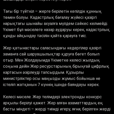
Тағы бір түйткіл – жерге берілетін кепілдік құнның
төмен болуы. Кадастрлық бағалау жүйесі қазіргі
нарықтағы шынайы ахуалға мүлдем сәйкес келмейді.
Үкімет бұл мәселеге назар аударуы керек, кадастрлық
құнды айқындау тәсілін қайта қарауға тиіс.
Жер қатынастары саласындағы кедергілер қазіргі
заманға сай шаруашылықтар құруға бөгет болып
отыр. Мен Жолдауымда Үкіметке келесі жылдың
соңына дейін Жер ресурстарының бірыңғай цифрлық
картасын әзірлеуді тапсырдым. Құзырлы
министрліктер осы маңызды жұмыс бойынша не
істеліп жатқанын 7 күннің ішінде баяндауы керек.
Келесі мәселе. Жер телімдері электронды конкурс
арқылы берілуі қажет. Жер алған азаматтардың ең
басты міндеті – жерді тиімді игеру, яғни, берілген жерді