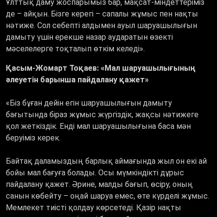
Ұлттық даму жоспарымыз бар, мақсат-міндеттеріміз
де – айқын. Бізге керегі – сапалы жұмыс пен нақты
нәтиже. Сол себепті алдымен ауыл шаруашылығын
дамыту үшін ерекше назар аударатын өзекті
мәселелерге тоқталып өткім келеді».
Қасым-Жомарт Тоқаев: «Мал шаруашылығының
әлеуетін барынша пайдалану қажет»
«Біз бұған дейін егін шаруашылығын дамыту
бағытында біраз жұмыс жүргіздік, жақсы нәтижеге
қол жеткіздік. Енді мал шаруашылығына баса мән
беруіміз керек.
Байтақ даламыздың барлық аймағында жыл он екі ай
бойы мал бағуға болады. Осы мүмкіндікті дұрыс
пайдалану қажет. Әрине, малды бағып, өсіру, оның
санын көбейту – оңай шаруа емес, өте күрделі жұмыс.
Мемлекет тиісті қолдау көрсетеді. Қазір нақты