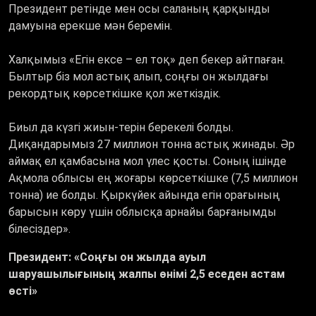
Президент ретінде мен осы саланың қарқынды
дамуына ерекше мән беремін.
Халқымыз «Егін ексе – ел тоқ» деп бекер айтпаған.
Былтыр біз мол астық алып, соңғы он жылдағы
рекордтық көрсеткішке қол жеткіздік.
Биыл да күзгі жиын-терін берекелі болды.
Диқандарымыз 27 миллион тонна астық жинады. Әр
аймақ ел қамбасына мол үлес қосты. Соның ішінде
Ақмола облысы ең жоғары көрсеткішке (7,5 миллион
тонна) ие болды. Қыркүйек айында егін орағының
барысын көру үшін облысқа арнайы барғанымды
білесіздер».
Президент: «Соңғы он жылда ауыл
шаруашылығының жалпы өнімі 2,5 еседен астам
өсті»