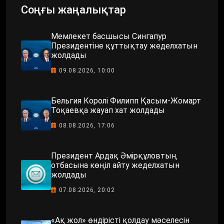
Соңғы жаңалықтар
Мемлекет басшысы Сингапур
Президентіне құттықтау жеделхатын
жолдады
09.08.2026, 10:00
Бельгия Королі Филипп Қасым-Жомарт
Тоқаевқа жауап хат жолдады
08.08.2026, 17:06
Президент Ардақ Әмірқұловтың
отбасына көңіл айту жеделхатын
жолдады
07.08.2026, 20:02
«Ақ жол» өндірісті қолдау мәселесін