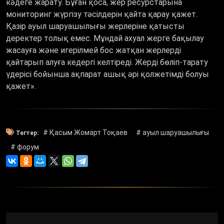
кәдеге жарату. Бұған қоса, жер ресурстарына
мониторинг жүргізу тәсілдерін қайта қарау қажет.
Қазір ауыл шаруашылығы жерлеріне қатысты
деректер толық емес. Мұндай ахуал жерге бақылау
жасауға және игерілмей бос жатқан жерлерді
қайтарып алуға кедергі келтіреді. Жерді бөліп-тарату
үдерісі бойынша ақпарат ашық әрі қолжетімді болуы
қажет».
# Қасым Жомарт Тоқаев
# ауыл шаруашылығы
Тегтер:
# форум