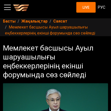
РУС
LIVE
Басты
Жаңалықтар
Саясат
Мемлекет басшысы Ауыл шаруашылығы
еңбеккерлерінің екінші форумында сөз сөйледі
Мемлекет басшысы Ауыл
шаруашылығы
еңбеккерлерінің екінші
форумында сөз сөйледі