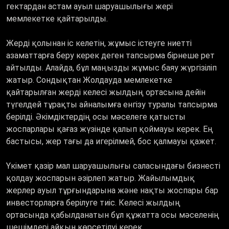
гектардан астам ауыл шаруашылығы жері
мемлекетке қайтарылды.
Жерді қолынан іс келетін, жұмыс істеуге ниетті
азаматтарға беру керек деген тапсырма бірнеше рет
айтылды. Алайда, бұл маңызды жұмыс баяу жүргізіліп
жатыр. Сондықтан Жолдауда мемлекетке
қайтарылған жерді келесі жылдың ортасына дейін
түгелдей тұрақты айналымға енгізу туралы тапсырма
берілді. Әкімдіктердің осы мәселеге қатысты
жоспарлары қағаз жүзінде қалып қоймауы керек. Ең
бастысы, жер тағы да игерілмей, бос қалмауы қажет.
Үкімет қазір мал шаруашылығы саласындағы бизнесті
қолдау жоспарын әзірлеп жатыр. Жайылымдық
жерлер ауыл тұрғындарына және нақты жоспары бар
инвесторларға берілуге тиіс. Келесі жылдың
ортасында қабылданатын бұл құжатта осы мәселенің
шешімдері айқын көрсетілуі керек.