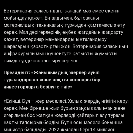
Ветеринария саласындағы жағдай мәз емес екенін
мойындау қажет. Ең алдымен, бұл саланы
материалдық-техникалық тұрғыдан қамтамасыз ету
керек. Мал дәрігерлерінің еңбек жағдайын жақсарту
қажет, ветеринар мамандарды ынталандыру
шараларын қарастырған жөн. Ветеринария саласының
инфрақұрылымын күшейтуге қатысты жұмысты
тиімді түрде жалғастыру керек».
Президент: «Жайылымдық жерлер ауыл
тұрғындарына және нақты жоспары бар
инвесторларға берілуге тиіс»
«Екінші. Бұл – жер мәселесі. Халық жердің игілігін көруі
керек. Мен бірнеше жыл бұрын заңсыз алынған және
игерілмей бос жатқан жерлерді қайтарып алу туралы
нақты тапсырма бердім. Бүгін осы мәселе бойынша
министр баяндады. 2022 жылдан бері 14 миллион