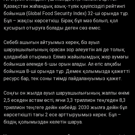
Қазақстан жаһандық азық-түлік қауіпсіздігі рейтингі
бойынша (Global Food Security Index) 32-ші орында тұр.
Бұл – жақсы көрсеткіш. Бірақ бұл мәз болып, қол
қусырып отыруға болады деген сөз емес.
Себебі ашығын айтуымыз керек, біз ауыл
шаруашылығының орасан зор әлеуетін әлі де толық
қолданбай отырмыз. Еліміз жайылымдық жер аумағы
бойынша әлемде 6-шы орын алады. Ал егіс алқабы
бойынша 8-ші орында тұр. Демек қолымызда қажетті
ресурс бар, тек соны тиімді пайдалануымыз қажет.
Соңғы он жылда ауыл шаруашылығының жалпы өнімі
2,5 еседен астам өсті, яғни 3,3 триллион теңгеден 8,3
триллион теңгеге дейін көбейді. 2030 жылға дейін бұл
көрсеткішті тағы 2 есе арттыруымыз керек. Бұл –
біздің қолымыздан келетін шаруа.