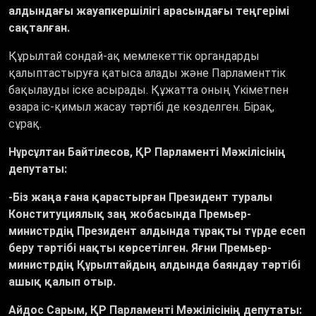
алдындағы жауапкершілігі арасындағы теңгерімі
сақталған.
Құрылтай сондай-ақ мемлекеттік органдарды
қалыптастыруға қатыса алады және Парламенттік
бақылауды іске асырады. Құжатта оның Үкіметпен
өзара іс-қимыл жасау тәртібі де көзделген. Бірақ,
сұрақ.
Нұрсұлтан Байтілесов,
ҚР Парламенті Мәжілісінің
депутаты:
-Біз жаңа ғана қарастырған Президент туралы
Конституциялық заң жобасында Премьер-
министрдің Президент алдында тұрақты түрде есеп
беру тәртібі нақты көрсетілген. Яғни Премьер-
министрдің Құрылтайдың алдында баяндау тәртібі
ашық қалып отыр.
Айдос Сарым,
ҚР Парламенті Мәжілісінің депутаты: