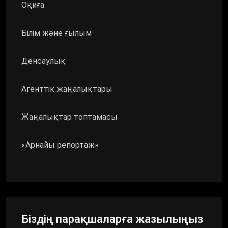
Оқиға
Білім және ғылым
Денсаулық
Агенттік жаңалықтары
Жаңалықтар топтамасы
«Арнайы репортаж»
Біздің парақшаларға жазылыңыз