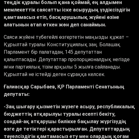
теңдік құралы болып қана қоймай, ең алдымен
мемлекеттік саясатты іске асырудың үздіксіздігін
қамтамасыз етіп, басқарушылық жүйені өзіне
алатынын атап өткен жөн деп санаймын.
Саяси жүйені түбегейлі өзгертетін маңызды құжат –
Құрылтай туралы Конституциялық заң. Болашақ
Парламент бір палатадан, 145 депутаттан
қалыптасады. Депутаттар пропорционалдық негізде
яғни партиялық тізім арқылы 5 жылға сайланады.
Құрылтай не істейді деген сұраққа келсек.
Ғалиасқар Сарыбаев, ҚР Парламенті Сенатының
депутаты:
-Заң шығару қызметін жүзеге асыру, республикалық
бюджеттің атқарылуы туралы есепті бекіту,
сондай-ақ атқарушы билікке бақылау жүргізудің
өзге де тетіктері қарастырылған. Депутаттардың
тәуелсіздігін қамтамасыз ету мен олардың қоғам