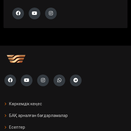
Көркемдік кеңес
БАҚ арналған бағдарламалар
Есептер