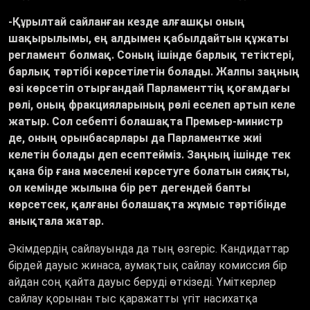
-Құрылтай сайланған кезде алғашқы оның
шақырылымы, ең алдымен қабылдайтын құжаты
регламент болмақ. Соның ішінде барлық тетіктері,
барлық тәртібі көрсетілетін болады. Жалпы заңның
өзі көрсетіп отырғандай Парламенттің қоғамдағы
рөлі, оның фракцияларының рөлі еселеп артып келе
жатыр. Сол себепті болашақта Премьер-министр
де, оның орынбасарлары да Парламентке жиі
келетін болады деп есептейміз. Заңның ішінде тек
қана бір ғана мәселені көрсетуге болатын сияқты,
ол кемінде жылына бір рет дегендей бапты
көрсетсек, қалғаны болашақта жұмыс тәртібінде
анықтала жатар.
Әкімдердің сайлауында да тың өзгеріс. Кандидаттар
бірдей дауыс жинаса, аумақтық сайлау комиссия бір
айдан соң қайта дауыс беруді өткізеді. Үміткерлер
сайлау қорынан тыс қаражатты үгіт насихатқа