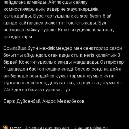
пайдалана алмайды. Айтпақшы сайлау
комиссияларының өздеріне жауапкершілік
қатаңдайды. Бұра тартушылыққа жол беріп, 6 ай
ішінде қайталанса өкілеттігі тоқтатылады. Бұл
нормалар сайлау туралы Конституциялық заңның
қағидаттары.
Осылайша бүгін мәжілісмендер мен сенаторлар саяси
бағытты айқындап, оған құқықтық негіз қалайтын 3
бірдей Конституциялық заңды мақұлдады. Өзгерістер
1 шілдеден бастап күшіне енеді. Сессия соңына дейін
әлі бірнеше осындай ірі құжаттармен жұмыс күтіп
тұрғанын ескерсек, депутаттық корпустың жұмысы
24/7 деген бағаға сұранып тұр.
Берік Дүйсенбай, Айдос Меделбеков
# конституциялық заң
# саяси реформа
Тегтер: