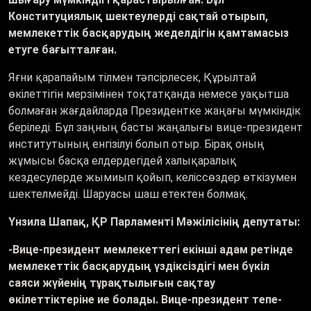
Конституциялық шектеулерді сақтай отырып,
мемлекеттік басқарудың жеделдігін қамтамасыз
етуге бағытталған.
Яғни қарапайым тілмен тәпсірлесек, Құрылтай
өкілеттігін мерзімінен тоқтатқанда немесе уақытша
болмаған жағдайларда Президентке жаңағы мүмкіндік
беріледі. Бұл заңның басты жаңалығы вице-президент
институтының енгізілуі болып отыр. Бірақ оның
жұмысы басқа елдердегідей халықаралық
кездесулерде жымиып қойып, келіссөздер өткізумен
шектелмейді. Шаруасы шаш етектен болмақ.
Үнзила Шапақ,
ҚР Парламенті Мәжілісінің депутаты:
-Вице-президент мемлекеттегі екінші адам ретінде
мемлекеттік басқарудың үздіксіздігі мен бүкіл
саяси жүйенің тұрақтылығын сақтау
өкілеттіктеріне ие болады. Вице-президент тепе-