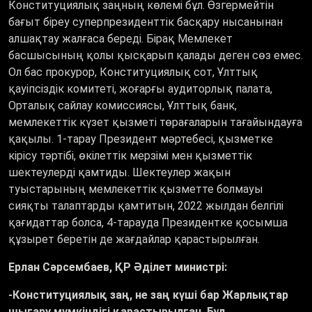
Конституциялық заңның көлемі бұл. Өзгермейтін
бағыт біреу суперпрезиденттік басқару нысанынан
алшақтау жалғаса береді. Бірақ Мемлекет
басшысының қолы қысқарып қалады деген сөз емес.
Ол бас прокурор, Конституциялық сот, Ұлттық
қауіпсіздік комитеті, жоғарғы аудиторлық палата,
Орталық сайлау комиссиясы, Ұлттық банк,
мемлекеттік күзет қызметі төрағаларын тағайындауға
қақылы. 1-тарау Президент мәртебесі, қызметке
кірісу тәртібі, өкілеттік мерзімі мен қызметтік
шектеулерді қамтиды. Шектеулер жақын
туыстарының мемлекеттік қызметте болмауы
сияқты талаптарды қамтитын, 2022 жылдан белгілі
қағидаттар болса, 4-тарауда Президентке қосымша
құзырет беретін де жағдайлар қарастырылған.
Ерлан Сәрсембаев, ҚР Әділет министрі:
-Конституциялық заң, не заң күші бар Жарлықтар
шығару мүмкіндігі қарастырылған. Бұл