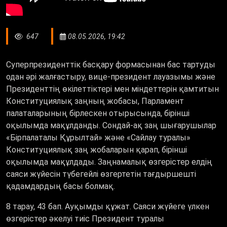
647
08.05.2026, 19:42
Суперпрезиденттік басқару формасынан бас тартуды
одан әрі жалғастыру, вице-президент лауазымы және
Президенттің өкілеттіктері мен міндеттерін қамтитын
Конституциялық заңның жобасы, Парламент
палаталарының бірлескен отырысында, бірінші
оқылымда мақұлданды. Сондай-ақ заң шығарушылар
«Бірпалаталы Құрылтай» және «Сайлау туралы»
Конституциялық заң жобаларын қарап, бірінші
оқылымда мақұлдады. Заңнамалық өзгерістер елдің
саяси жүйесін түбегейлі өзгертетін тағдыршешті
қадамдардың басы болмақ.
8 тарау, 43 бап. Ауқымды құжат. Саяси жүйеге үлкен
өзгерістер әкелуі тиіс Президент туралы