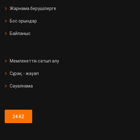
Жарнама берушілерге
Бос орындар
Байланыс
Мемлекеттік сатып алу
Сұрақ - жауап
Сауалнама
24.KZ