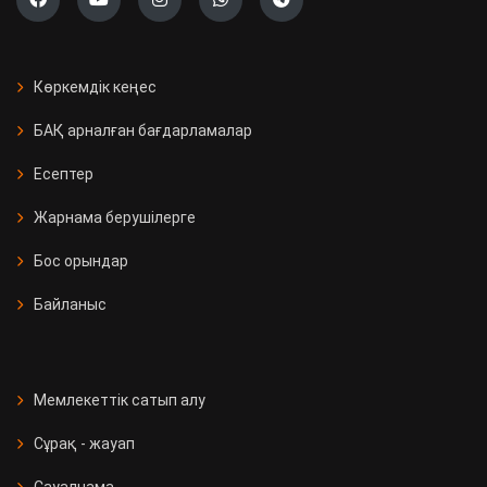
Көркемдік кеңес
БАҚ арналған бағдарламалар
Есептер
Жарнама берушілерге
Бос орындар
Байланыс
Мемлекеттік сатып алу
Сұрақ - жауап
Сауалнама