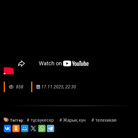
858
17.11.2025, 22:30
# тұсаукесер
# Жарық күн
# телехикая
Тегтер: