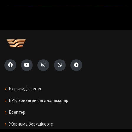
Көркемдік кеңес
БАҚ арналған бағдарламалар
Есептер
Жарнама берушілерге