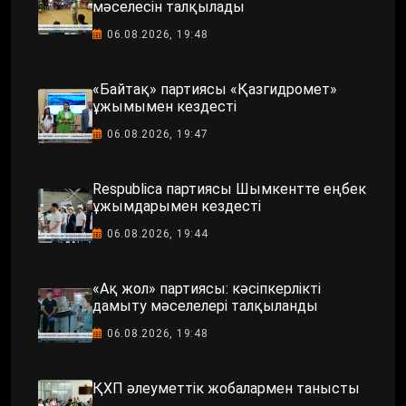
мәселесін талқылады
06.08.2026, 19:48
«Байтақ» партиясы «Қазгидромет»
ұжымымен кездесті
06.08.2026, 19:47
Respublica партиясы Шымкентте еңбек
ұжымдарымен кездесті
06.08.2026, 19:44
«Ақ жол» партиясы: кәсіпкерлікті
дамыту мәселелері талқыланды
06.08.2026, 19:48
ҚХП әлеуметтік жобалармен танысты