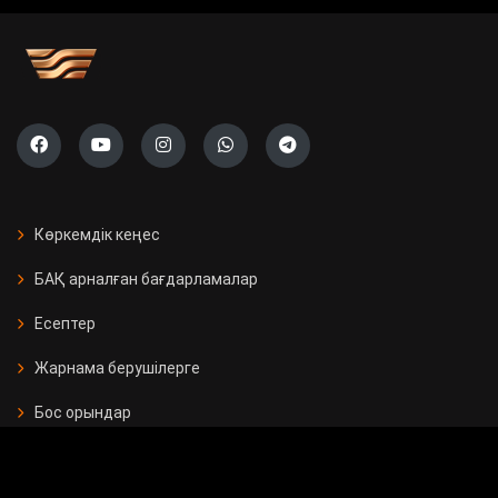
Көркемдік кеңес
БАҚ арналған бағдарламалар
Есептер
Жарнама берушілерге
Бос орындар
Байланыс