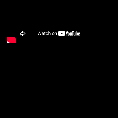
143
10.06.2026, 13:14
# интеллектуалды ойын
# ОйнаIQ
Тегтер: