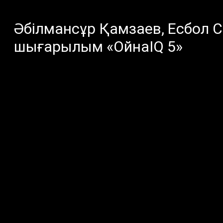
Әбілмансұр Қамзаев, Есбол С
шығарылым «ОйнаIQ 5»