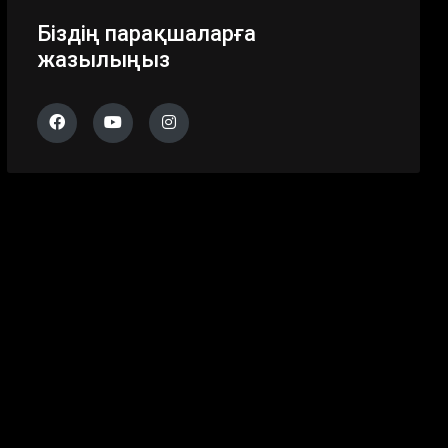
Біздің парақшаларға
жазылыңыз