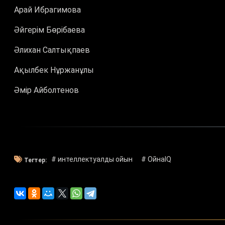
Арай Ибрагимова
Әйгерім Бөрібаева
Әлихан Салтықпаев
Ақылбек Нұржанұлы
Әмір Айболтенов
# интеллектуалды ойын
# ОйнаIQ
Тегтер: