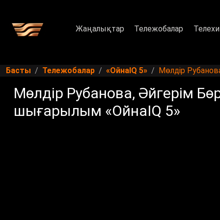
Жаңалықтар
Тележобалар
Телехи
Басты
Тележобалар
«ОйнаIQ 5»
Мөлдір Рубанова
Мөлдір Рубанова, Әйгерім Бөр
шығарылым «ОйнаIQ 5»