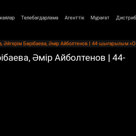
каялар
Телебағдарлама
Агенттік
Мұрағат
Дистриб
, Әйгерім Бөрібаева, Әмір Айболтенов | 44-шығарылым «О
ібаева, Әмір Айболтенов | 44-