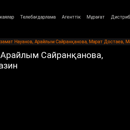
каялар
Телебағдарлама
Агенттік
Мұрағат
Дистриб
Азамат Науанов, Арайлым Сайранқанова, Марат Достаев, М
, Арайлым Сайранқанова,
азин