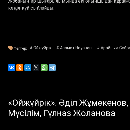
Жобаның әр шығарылымында екі ойыншыдан құралған е
көңіл-күй сыйлайды.
# Ойжүйрік
# Азамат Науанов
# Арайлым Сайр
Тегтер:
«Ойжүйрік». Әділ Жұмекенов,
Мүсілім, Гүлназ Жоланова