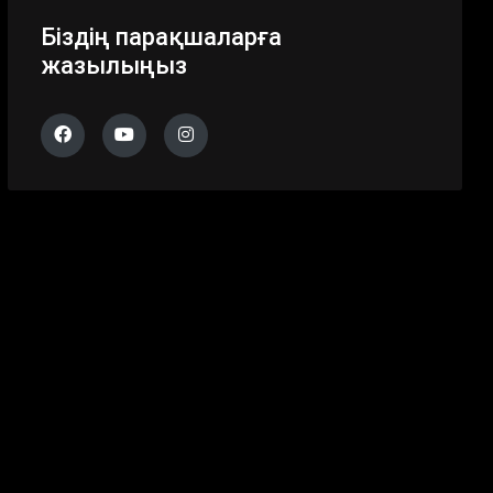
Біздің парақшаларға
жазылыңыз