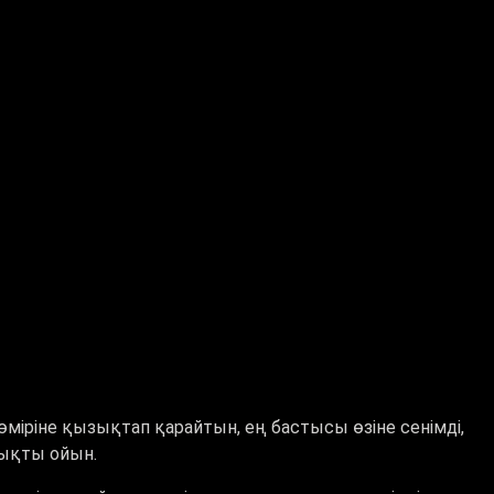
өміріне қызықтап қарайтын, ең бастысы өзіне сенімді,
зықты ойын.