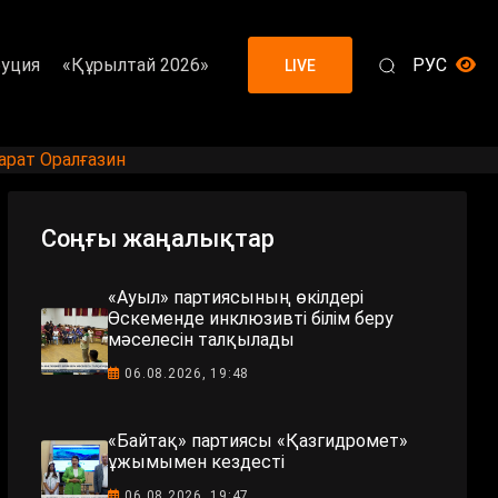
уция
«Құрылтай 2026»
РУС
LIVE
арат Оралғазин
Соңғы жаңалықтар
«Ауыл» партиясының өкілдері
Өскеменде инклюзивті білім беру
мәселесін талқылады
06.08.2026, 19:48
«Байтақ» партиясы «Қазгидромет»
ұжымымен кездесті
06.08.2026, 19:47