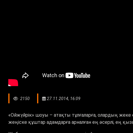
2150
27.11.2014, 16:09
«Ойжүйрік» шоуы – атақты тұлғаларға, олардың жеке 
жеңіске құштар адамдарға арналған ең әсерлі, ең қы