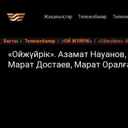
Жаңалықтар
Тележобалар
Телехи
Басты
Тележобалар
«ОЙ ЖYЙРIК»
«Ойжүйрік». 
«Ойжүйрік». Азамат Науанов
Марат Достаев, Марат Оралғ