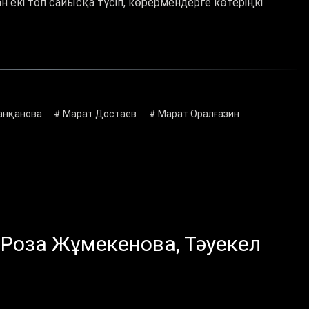
кі топ сайысқа түсіп, көрермендерге көтеріңкі
анқанова
# Марат Достаев
# Марат Оралғазин
 Роза Жұмекенова, Тәуекел