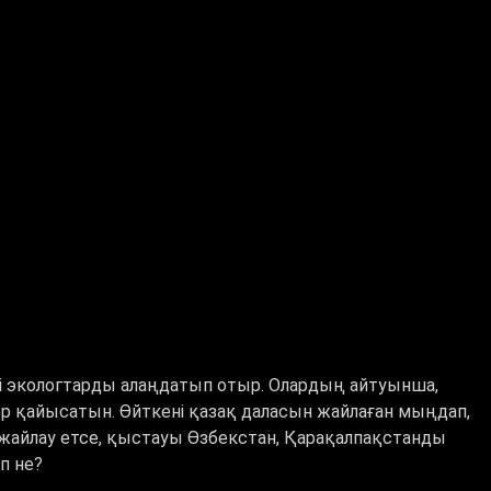
кті экологтарды алаңдатып отыр. Олардың айтуынша,
ер қайысатын. Өйткені қазақ даласын жайлаған мыңдап,
жайлау етсе, қыстауы Өзбекстан, Қарақалпақстанды
п не?