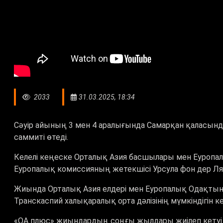
2033
31.03.2025, 18:34
Сәуір айының 3 мен 4 аралығында Самарқан қаласын
саммиті өтеді.
Келелі кеңеске Орталық Азия басшылары мен Еуропал
Еуропалық комиссияның жетекшісі Урсула фон дер Ля
Жиында Орталық Азия елдері мен Еуропалық Одақтың
Транскаспий халықаралық орта дәлізінің мүмкіндігін 
«ОА
плюс
» жиындардың соңғы жылдары жиілеп кетуі т