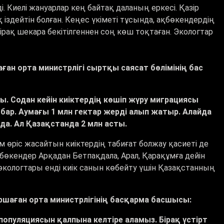
 Киелі жануарлар кең байтақ даланың еркесі. Қазір
зық іздейтін болған. Кеңес үкіметі тұсында, ақбөкендердің
Бірақ шекара бекітілгеннен соң көш тоқтаған. Экологтар
ған орта министрлігі сыртқы саясат бөлімінің бас
. Содан кейін киіктердің көшіп жүру миграциясы
 бар. Аумағы 1 млн гектар жерді алып жатыр. Алайда
да. Ал Қазақстанда 2 млн асты.
м өріс жасайтын киіктердің табиғат болжау қасиеті де
бөкендер Арқадан Бетпақдала, Арал, Қарақұмға дейін
 экологтары енді киік санын көбейту үшін Қазақстанның
ршаған орта министрлігінің басқарма басшысы:
 популяциясын қалпына келтіре аламыз. Бірақ үстірт