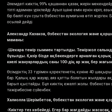
Әлемдегі киіктің 99
%
қашаннан қазақ жерін мекендейді.
тіпті адамнан үрікпейді. Ауыл ішіне емін еркін кіріп, а
бір бөлігі күн суыта Өзбекстан аумағына өтіп жүрген. 
осылай дейді.
Александр Казаков, Өзбекстан экология және қорша
маманы:
-Шекара темір сыммен тартылды. Теміржол салынды
бұзылды. Қазір бізде ақбөкендерге арналған қорық
киелі жануарлардың саны 100-дің ар жақ бер жағын
Өсімдіктің 33 түрімен қоректенетін, күніне 40 шақыры
бар. Қалың қар жауар, аяз қатты болатын жылдары ақ
барып қыстайды. Бұл киіктің ежелгі жолы. Өзбекстан
тәжірибесіне сүйенбек.
Халиолла Шерімбетов, Өзбекстан экология және қо
-Киіктер тез көбейеді. Егер бар жағдайды жасасақ,