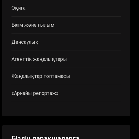
Оқиға
Білім және ғылым
Денсаулық
Агенттік жаңалықтары
Жаңалықтар топтамасы
«Арнайы репортаж»
Біздің парақшаларға