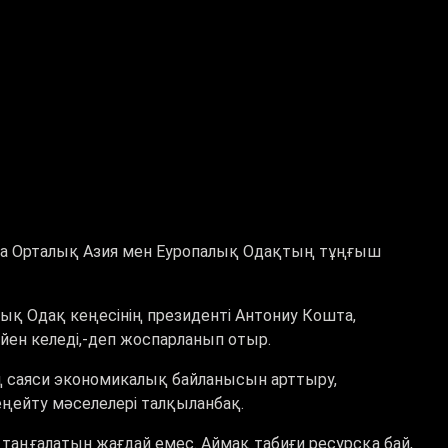
да Орталық Азия мен Еуропалық Одақтың тұңғыш
ық Одақ кеңесінің президенті Антониу Кошта,
йен келеді,-деп жоспарланып отыр.
 саяси экономикалық байланысын арттыру,
кеңейту мәселелері талқыланбақ.
аңғалатын жағдай емес. Аймақ табиғи ресурсқа бай,