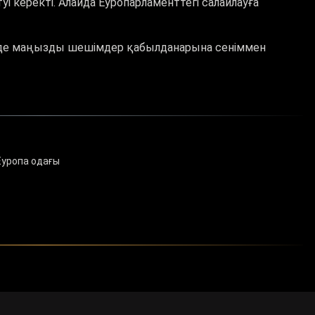
 керекті. Алайда Еуропарламенттегі салайлауға
 де маңызды шешімдер қабылданарына сеніммен
Еуропа одағы