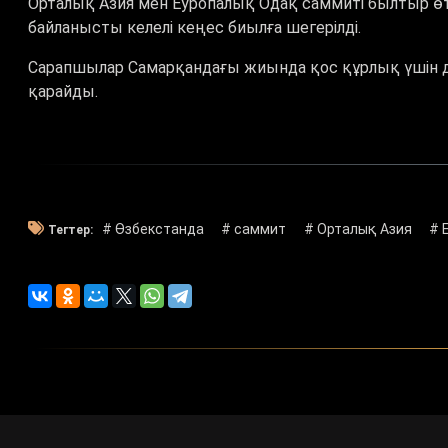
Орталық Азия мен Еуропалық Одақ саммиті былтыр өтуі
байланысты келелі кеңес биылға шегерілді.
Сарапшылар Самарқандағы жиында қос құрлық үшін
қарайды.
# Өзбекстанда
# саммит
# Орталық Азия
# 
Тегтер: