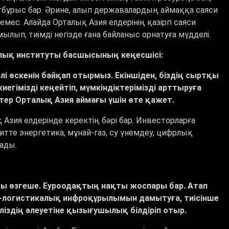
тбұрыс бар. Әрине, алып державалардың аймаққа саяси
емес. Алайда Орталық Азия елдерінің қазіргі саяси
ып, тиімді негізде ғана байланыс орнатуға мүдделі.
лық институты басшысының кеңесшісі:
лі өскенін байқап отырмыз. Екіншіден, біздің сыртқы
гімізді кеңейтіп, мүмкіндіктерімізді арттыруға
тер Орталық Азия аймағы үшін өте қажет.
 Азия елдерінде керектің бәрі бар. Инвесторларға
тте энергетика, мұнай-газ, су үнемдеу, цифрлық
ығарылады.
ты өзгеше. Еуроодақтың нақты жоспары бар. Атап
к-логистикалық инфроқұрылымын дамытуға, тиісінше
ліздің әлеуетіне қызығушылық білдіріп отыр.