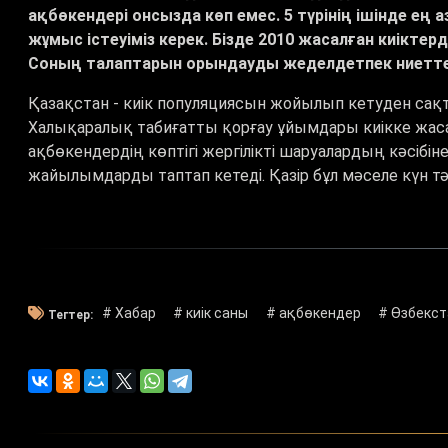
ақбөкендері онсызда көп емес. 5 түрінің ішінде ең
жұмыс істеуіміз керек. Бізде 2010 жасалған киіктер
Соның талаптарын орындауды жеделдетпек ниетте
Қазақстан - киік популяциясын жойылып кетуден сақта
Халықаралық табиғатты қорғау ұйымдары киікке жаса
ақбөкендердің көптігі жергілікті шаруалардың кәсібіне 
жайылымдарды таптап кетеді. Қазір бұл мәселе күн тәр
# Хабар
# киік саны
# ақбөкендер
# Өзбекст
Тегтер: