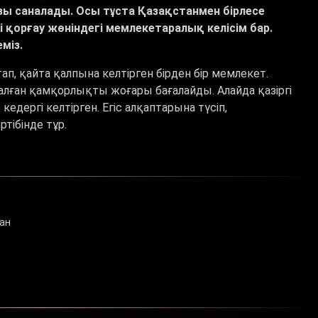
 азы саналады. Осы тұста Қазақстанмен бірлесе
ді қорғау жөніндегі мемлекетаралық келісім бар.
міз.
п, қайта қалпына келтірген бірден бір мемлекет.
лған қамқорлықты жоғары бағалайды. Алайда қазіргі
кедергі келтірген. Егіс алқаптарына түсіп,
тібінде тұр.
ан