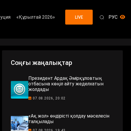
уция
«Құрылтай 2026»
РУС
LIVE
Соңғы жаңалықтар
Президент Ардақ Әмірқұловтың
отбасына көңіл айту жеделхатын
жолдады
07.08.2026, 20:02
«Ақ жол» өндірісті қолдау мәселесін
талқылады
07.08.2026, 19:43