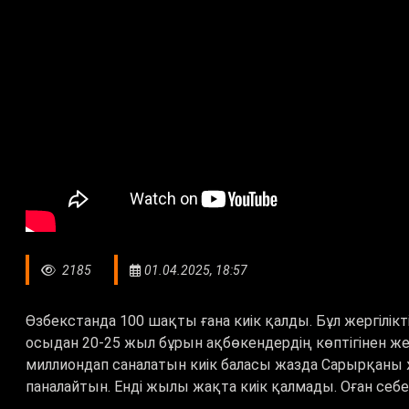
2185
01.04.2025, 18:57
Өзбекстанда 100 шақты ғана киік қалды. Бұл жергілі
осыдан 20-25 жыл бұрын ақбөкендердің көптігінен ж
миллиондап саналатын киік баласы жазда Сарырқаны 
паналайтын. Енді жылы жақта киік қалмады. Оған себе