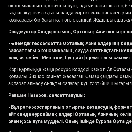
экономиканың қозғаушы күші, адами капиталға оң бе
ықпал жүргізу арқылы пайда көргісі келетіні жасырын 
көзқарасы бір бағытқа тоғысқандай. Жұдырықша жұмыл
Саидмұхтар Саидқасымов, Орталық Азия халықара
- Әлемдік геосаясатта Орталық Азия елдерінің беде
саясаттағы экономикалық, сауда саттықтағы көкжие
жақсы себеп. Меніңше, бұндай форматтағы саммит
Кәрі құрлыққа жаңа ресурс көздері қажет. Ал Орталық
қолайлы бизнес климат жасалған. Самарқандағы самми
ақпарат алмасу сияқты салалар күн тәртібіне ш
Равшан Назаров, саясаттанушы:
- Бұл рете жоспарланып отырған кездесудің форма
айтқанда еуроаймақ елдері Орталық Азияның көлі
оған қосылуға мүдделі. Оның ішінде Еуропа Орта дә