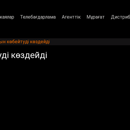
каялар
Телебағдарлама
Агенттік
Мұрағат
Дистриб
ын көбейтуді көздейді
ді көздейді