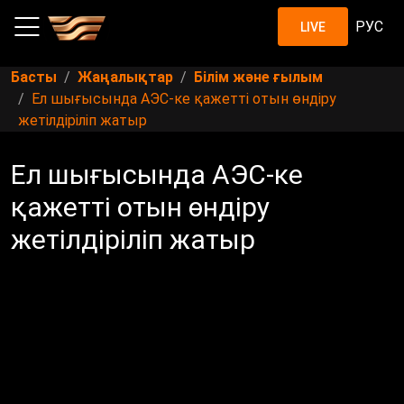
РУС
LIVE
Басты
Жаңалықтар
Білім және ғылым
Ел шығысында АЭС-ке қажетті отын өндіру
жетілдіріліп жатыр
Ел шығысында АЭС-ке
қажетті отын өндіру
жетілдіріліп жатыр