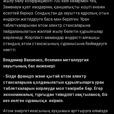
жылу бөлу коэффициенті 700 келі көмірмен тең.
Заманауи қуат көздерінің қаншалықты күшті екенін
есептей беріңіз. Сондықтан да зауытта ядролық отын
өндірісін жетілдіруге баса мән берілген. Уран
таблеткаларынан атом электр стансаларына
пайдаланылатын жаппай жылу бөлетін құрылғылар
әзірленеді. Жергілікті мамандар өндірісті алғашқы
отандық атом стансасының сұранысына бейімдеуге
ниетті.
Владимир Вахненко, Өскемен металлургия
зауытының бас инженері:
- Бізде француз және қытай атом электр
стансаларына қолданылатын құрылғыларға уран
таблеткаларын әзірлеуде мол тәжірибе бар. Егер
экономикалық тұрғыдан тиімділігі нақтыланса, біз
кез келген сұранысқа әзірміз.
Атом энергетикасының ауқымын арттыруға елімізде